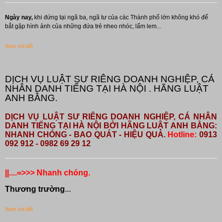
Ngày nay,
khi đứng tại ngã ba, ngã tư của các Thành phố lớn không khó để
bắt gặp hình ảnh của những đứa trẻ nheo nhóc, lấm lem...
Xem chi tiết
DỊCH VỤ LUẬT SƯ RIÊNG DOANH NGHIỆP, CÁ
NHÂN DANH TIẾNG TẠI HÀ NỘI . HÃNG LUẬT
ANH BẰNG.
DỊCH VỤ LUẬT SƯ RIÊNG DOANH NGHIỆP, CÁ NHÂN
DANH TIẾNG TẠI HÀ NỘI BỞI HÃNG LUẬT ANH BẰNG:
NHANH CHÓNG - BAO QUÁT - HIỆU QUẢ.
Hotline:
0913
092 912 - 0982 69 29 12
||....=>>> Nhanh chóng.
Thương trường
...
Xem chi tiết