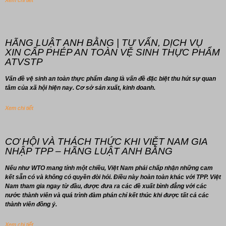
Xem chi tiết
HÃNG LUẬT ANH BẰNG | TƯ VẤN, DỊCH VỤ
XIN CẤP PHÉP AN TOÀN VỆ SINH THỰC PHẨM
ATVSTP
Vấn đề vệ sinh an toàn thực phẩm đang là vấn đề đặc biệt thu hút sự quan
tâm của xã hội hiện nay. Cơ sở sản xuất, kinh doanh.
Xem chi tiết
CƠ HỘI VÀ THÁCH THỨC KHI VIỆT NAM GIA
NHẬP TPP – HÃNG LUẬT ANH BẰNG
Nếu như WTO mang tính một chiều, Việt Nam phải chấp nhận những cam
kết sẵn có và không có quyền đòi hỏi. Điều này hoàn toàn khác với TPP. Việt
Nam tham gia ngay từ đầu, được đưa ra các đề xuất bình đẳng với các
nước thành viên và quá trình đàm phán chỉ kết thúc khi được tất cả các
thành viên đồng ý.
Xem chi tiết