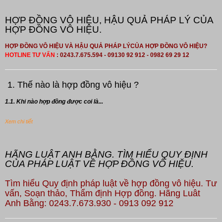
HỢP ĐỒNG VÔ HIỆU, HẬU QUẢ PHÁP LÝ CỦA
HỢP ĐỒNG VÔ HIỆU.
HỢP ĐỒNG VÔ HIỆU VÀ HẬU QUẢ PHÁP LÝCỦA HỢP ĐỒNG VÔ HIỆU?
HOTLINE TƯ VẤN
: 0243.7.675.594 - 09130 92 912 - 0982 69 29 12
1. Thế nào là hợp đồng vô hiệu ?
1.1. Khi nào hợp đồng được coi là...
Xem chi tiết
HÃNG LUẬT ANH BẰNG. TÌM HIỂU QUY ĐỊNH
CỦA PHÁP LUẬT VỀ HỢP ĐỒNG VÔ HIỆU.
Tìm hiểu Quy định pháp luật về hợp đồng vô hiệu. Tư
vấn, Soạn thảo, Thẩm định Hợp đồng. Hãng Luât
Anh Bằng: 0243.7.673.930 - 0913 092 912