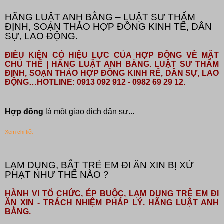
HÃNG LUẬT ANH BẰNG – LUẬT SƯ THẨM
ĐỊNH, SOẠN THẢO HỢP ĐỒNG KINH TẾ, DÂN
SỰ, LAO ĐỘNG.
ĐIỀU KIỆN CÓ HIỆU LỰC CỦA HỢP ĐỒNG VỀ MẶT
CHỦ THỂ | HÃNG LUẬT ANH BẰNG. LUẬT SƯ THẨM
ĐỊNH, SOẠN THẢO HỢP ĐỒNG KINH RẾ, DÂN SỰ, LAO
ĐỘNG…HOTLINE: 0913 092 912 - 0982 69 29 12.
Hợp đồng
là một giao dịch dân sự...
Xem chi tiết
LẠM DỤNG, BẮT TRẺ EM ĐI ĂN XIN BỊ XỬ
PHẠT NHƯ THẾ NÀO ?
HÀNH VI TỔ CHỨC, ÉP BUỘC, LẠM DỤNG TRẺ EM ĐI
ĂN XIN - TRÁCH NHIỆM PHÁP LÝ. HÃNG LUẬT ANH
BẰNG.