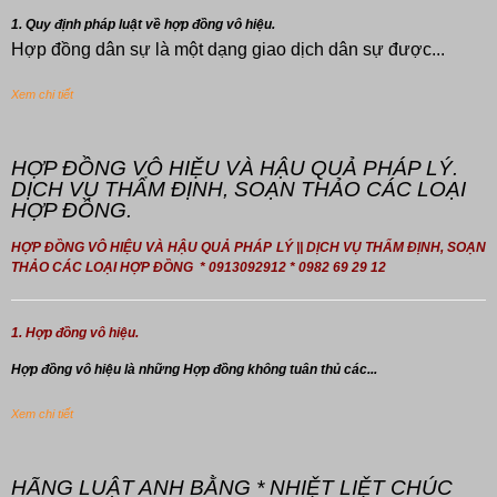
1. Quy định pháp luật về hợp đồng vô hiệu.
Hợp đồng dân sự là một dạng giao dịch dân sự được...
Xem chi tiết
HỢP ĐỒNG VÔ HIỆU VÀ HẬU QUẢ PHÁP LÝ.
DỊCH VỤ THẨM ĐỊNH, SOẠN THẢO CÁC LOẠI
HỢP ĐỒNG.
HỢP ĐỒNG VÔ HIỆU VÀ HẬU QUẢ PHÁP LÝ || DỊCH VỤ THẨM ĐỊNH, SOẠN
THẢO CÁC LOẠI HỢP ĐỒNG * 0913092912 * 0982 69 29 12
1. Hợp đồng vô hiệu.
Hợp đồng
vô hiệu là những Hợp đồng không tuân thủ các...
Xem chi tiết
HÃNG LUẬT ANH BẰNG * NHIỆT LIỆT CHÚC