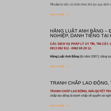
Tố cáo
là việc cá nhân theo thủ tục quy định 
Xem chi tiết
HÃNG LUẬT ANH BẰNG – Đ
NGHIỆP, DANH TIẾNG TẠI 
CÁC DỊCH VỤ PHÁP LÝ UY TÍN, TIN CẬ
0913 092 912 - 0982 69 29 12.
Hãng Luật Anh Bằng
(từ năm 2007), hãng luậ
Xem chi tiết
TRANH CHẤP LAO ĐỘNG, 
TRANH CHẤP LAO ĐỘNG, GIẢI QUYẾT 
chấp lao động là tranh chấp về quyền và nghĩa 
Xem chi tiết