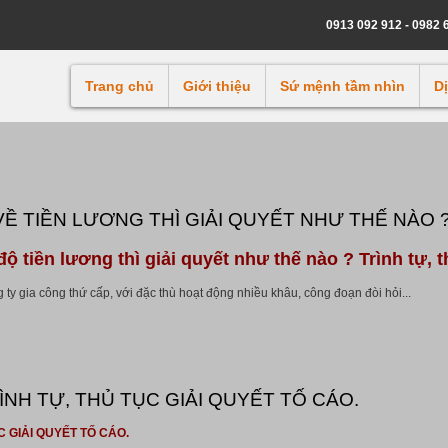
0913 092 912 - 0982 
Trang chủ
Giới thiệu
Sứ mệnh tầm nhìn
D
 TIỀN LƯƠNG THÌ GIẢI QUYẾT NHƯ THẾ NÀO ?
ộ tiền lương thì giải quyết như thế nào ? Trình tự, t
ty gia công thứ cấp, với đặc thù hoạt động nhiều khâu, công đoạn đòi hỏi...
ÌNH TỰ, THỦ TỤC GIẢI QUYẾT TỐ CÁO.
C GIẢI QUYẾT TỐ CÁO.