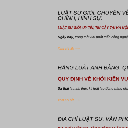
LUẬT SƯ GIỎI, CHUYÊN VỀ
CHÍNH, HÌNH SỰ.
LUẬT SƯ GIỎI, UY TÍN, TIN CẬY TẠI HÀ N
Ngày nay,
trong thời đại phát triển công nghệ s
Xem chi tiết
HÃNG LUẬT ANH BẰNG. QUY
QUY ĐỊNH VỀ KHỞI KIỆN VỤ
Sa thải
là hình thức kỷ luật lao động nặng nhấ
Xem chi tiết
ĐỊA CHỈ LUẬT SƯ, VĂN PH