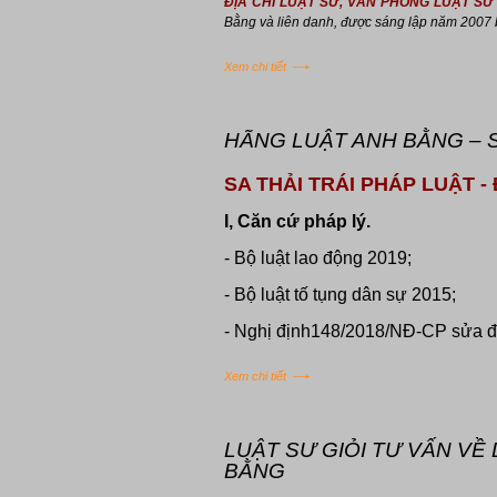
ĐỊA CHỈ LUẬT SƯ, VĂN PHÒNG LUẬT SƯ T
Bằng và liên danh, được sáng lập năm 2007 b
Xem chi tiết
HÃNG LUẬT ANH BẰNG – SA
SA THẢI TRÁI PHÁP LUẬT - 
I, Căn cứ pháp lý.
- Bộ luật lao động 2019;
- Bộ luật tố tụng dân sự 2015;
- Nghị định148/2018/NĐ-CP sửa đổi
Xem chi tiết
LUẬT SƯ GIỎI TƯ VẤN VỀ
BẰNG