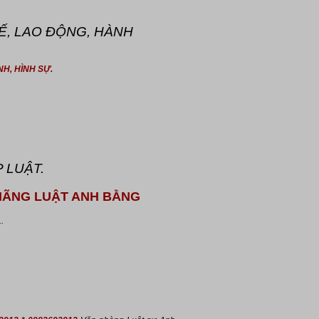
TẾ, LAO ĐỘNG, HÀNH
NH, HÌNH SỰ.
 LUẬT.
| HÃNG LUẬT ANH BẰNG
.