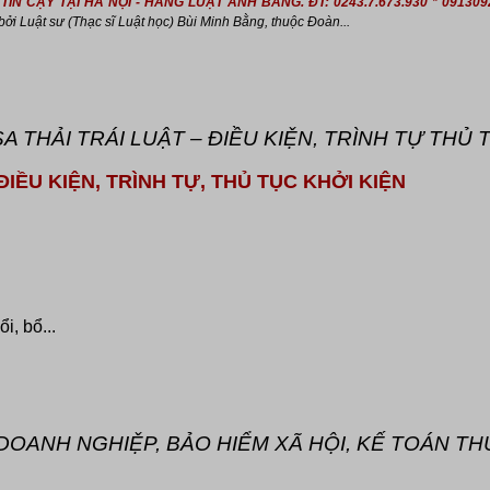
IN CẬY TẠI HÀ NỘI - HÃNG LUẬT ANH BẰNG. ĐT: 0243.7.673.930 * 091309
ởi Luật sư (Thạc sĩ Luật học) Bùi Minh Bằng, thuộc Đoàn...
 THẢI TRÁI LUẬT – ĐIỀU KIỆN, TRÌNH TỰ THỦ 
ĐIỀU KIỆN, TRÌNH TỰ, THỦ TỤC KHỞI KIỆN
, bổ...
 DOANH NGHIỆP, BẢO HIỂM XÃ HỘI, KẾ TOÁN T