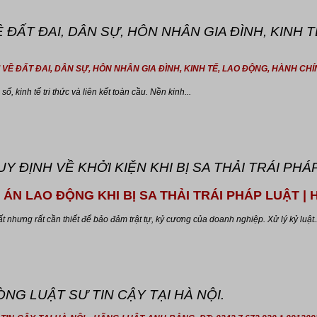
 ĐẤT ĐAI, DÂN SỰ, HÔN NHÂN GIA ĐÌNH, KINH 
ỘI VỀ ĐẤT ĐAI, DÂN SỰ, HÔN NHÂN GIA ĐÌNH, KINH TẾ, LAO ĐỘNG, HÀNH CHÍ
ố, kinh tế tri thức và liên kết toàn cầu. Nền kinh...
 ĐỊNH VỀ KHỞI KIỆN KHI BỊ SA THẢI TRÁI PHÁP
 ÁN LAO ĐỘNG KHI BỊ SA THẢI TRÁI PHÁP LUẬT 
t nhưng rất cần thiết để bảo đảm trật tự, kỷ cương của doanh nghiệp. Xử lý kỷ luật..
ÒNG LUẬT SƯ TIN CẬY TẠI HÀ NỘI.