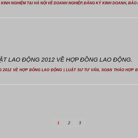
IỀU KINH NGHIỆM TẠI HÀ NỘI VỀ DOANH NGHIỆP, ĐĂNG KÝ KINH DOANH, BẢO 
UẬT LAO ĐỘNG 2012 VỀ HỢP ĐỒNG LAO ĐỘNG.
G 2012 VỀ HỢP ĐỒNG LAO ĐỘNG | LUẬT SƯ TƯ VẤN, SOẠN THẢO HỢP
1
2
3