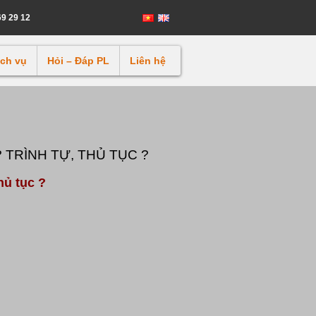
69 29 12
ịch vụ
Hỏi – Đáp PL
Liên hệ
 TRÌNH TỰ, THỦ TỤC ?
hủ tục ?