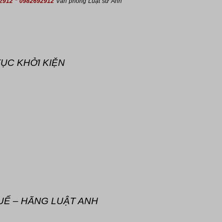
2912 * 0982692912
Văn phòng Luật sư Anh
TỤC KHỞI KIỆN
HUẾ – HÃNG LUẬT ANH