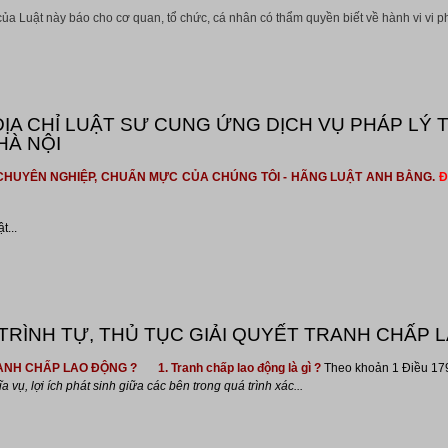
của Luật này báo cho cơ quan, tổ chức, cá nhân có thẩm quyền biết về hành vi vi ph
ỊA CHỈ LUẬT SƯ CUNG ỨNG DỊCH VỤ PHÁP LÝ T
HÀ NỘI
Y, CHUYÊN NGHIỆP, CHUẨN MỰC CỦA CHÚNG TÔI - HÃNG LUẬT ANH BẰNG.
Đ
t...
TRÌNH TỰ, THỦ TỤC GIẢI QUYẾT TRANH CHẤP 
TRANH CHẤP LAO ĐỘNG ?
1. Tranh chấp lao động là gì ?
Theo khoản 1 Điều 179
vụ, lợi ích phát sinh giữa các bên trong quá trình xác...