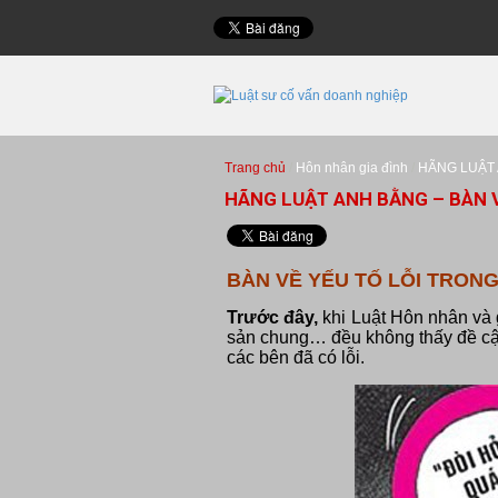
Trang chủ
Hôn nhân gia đình
HÃNG LUẬT 
HÃNG LUẬT ANH BẰNG – BÀN V
BÀN VỀ YẾU TỐ LỖI TRONG
Trước đây,
khi Luật Hôn nhân và 
sản chung… đều không thấy đề c
các bên đã có lỗi.