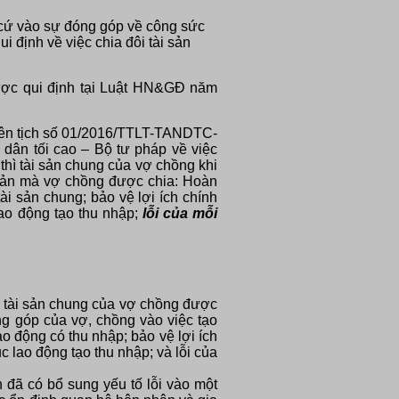
n cứ vào sự đóng góp về công sức
ui định về việc chia đôi tài sản
được qui định tại Luật HN&GĐ năm
iên tịch số 01/2016/TTLT-TANDTC-
ân tối cao – Bộ tư pháp về việc
thì tài sản chung của vợ chồng khi
i sản mà vợ chồng được chia: Hoàn
tài sản chung; bảo vệ lợi ích chính
lao động tạo thu nhập;
lỗi của mỗi
ó, tài sản chung của vợ chồng được
ng góp của vợ, chồng vào việc tạo
ao động có thu nhập; bảo vệ lợi ích
c lao động tạo thu nhập; và lỗi của
 đã có bổ sung yếu tố lỗi vào một