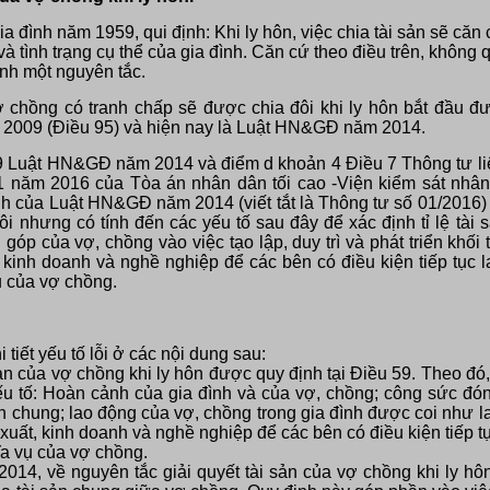
a đình năm 1959, qui định: Khi ly hôn, việc chia tài sản sẽ că
và tình trạng cụ thể của gia đình. Căn cứ theo điều trên, không q
nh một nguyên tắc.
 chồng có tranh chấp sẽ được chia đôi khi ly hôn bắt đầu 
2009 (Điều 95) và hiện nay là Luật HN&GĐ năm 2014.
59 Luật HN&GĐ năm 2014 và điểm d khoản 4 Điều 7 Thông tư l
ăm 2016 của Tòa án nhân dân tối cao -Viện kiểm sát nhân d
h của Luật HN&GĐ năm 2014 (viết tắt là Thông tư số 01/2016) 
ôi nhưng có tính đến các yếu tố sau đây để xác định tỉ lệ tà
óp của vợ, chồng vào việc tạo lập, duy trì và phát triển khối 
 kinh doanh và nghề nghiệp để các bên có điều kiện tiếp tục 
ụ của vợ chồng.
iết yếu tố lỗi ở các nội dung sau:
sản của vợ chồng khi ly hôn được quy định tại Điều 59. Theo đ
ếu tố: Hoàn cảnh của gia đình và của vợ, chồng; công sức đó
i sản chung; lao động của vợ, chồng trong gia đình được coi như l
uất, kinh doanh và nghề nghiệp để các bên có điều kiện tiếp tụ
ĩa vụ của vợ chồng.
4, về nguyên tắc giải quyết tài sản của vợ chồng khi ly hôn