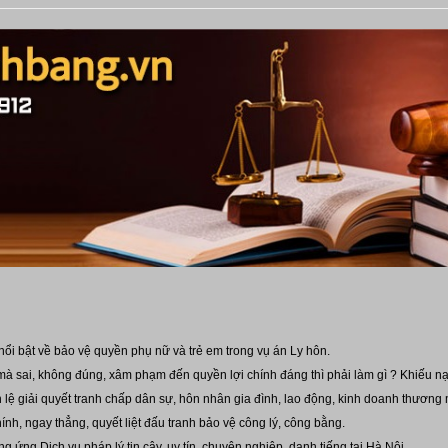
ổi bật về bảo vệ quyền phụ nữ và trẻ em trong vụ án Ly hôn.
 mà sai, không đúng, xâm phạm đến quyền lợi chính đáng thì phải làm gì ? Khiếu nạ
ệ giải quyết tranh chấp dân sự, hôn nhân gia đình, lao động, kinh doanh thương 
hính, ngay thẳng, quyết liệt đấu tranh bảo vệ công lý, công bằng.
 ứng Dịch vụ pháp lý tin cậy, uy tín, chuyên nghiệp, danh tiếng tại Hà Nội