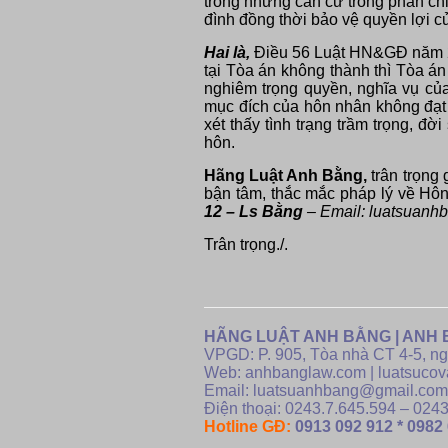
trong những căn cứ trong phân ch
đình đồng thời bảo vệ quyền lợi c
Hai là,
Điều 56 Luật HN&GĐ năm 201
tại Tòa án không thành thì Tòa án
nghiêm trọng quyền, nghĩa vụ của
mục đích của hôn nhân không đạt 
xét thấy tình trạng trầm trọng, đ
hôn.
Hãng Luật Anh Bằng,
trân trọng 
bận tâm, thắc mắc pháp lý về Hôn
12 – Ls Bằng
–
Email: luatsuanh
Trân trọng./.
HÃNG LUẬT ANH BẰNG | ANH 
VPGD: P. 905, Tòa nhà CT 4-5, n
Web: anhbanglaw.com | luatsucov
Email: luatsuanhbang@gmail.com
Điện thoại: 0243.7.645.594 – 024
Hotline GĐ:
0913 092 912 * 0982