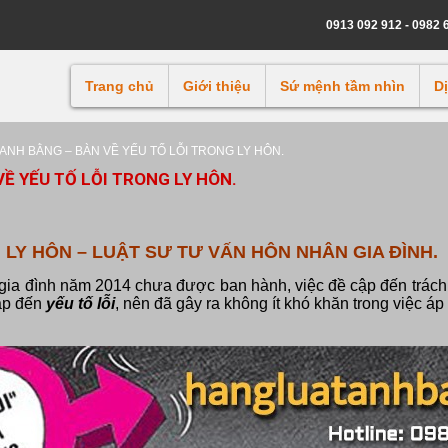
0913 092 912 - 0982 
Trang chủ
Giới thiệu
Sứ mệnh tầm nhìn
D
ANH BẰNG – BÀN VỀ YẾU TỐ LỖI TRONG LY HÔN.
Ề YẾU TỐ LỖI TRONG LY HÔN.
 LY HÔN – LUẬT SƯ TƯ VẤN HÔN NHÂN GIA ĐÌNH.
gia đình năm 2014 chưa được ban hành, việc đề cập đến trách 
ập đến
yếu tố lỗi
, nên đã gây ra không ít khó khăn trong việc á