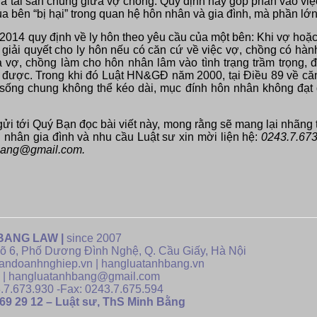
ia tài sản chung giữa vợ chồng. Quy định này góp phần vào việ
ủa bên “bị hại” trong quan hệ hôn nhân và gia đình, mà phần lớn
4 quy định về ly hôn theo yêu cầu của một bên: Khi vợ hoặc
 giải quyết cho ly hôn nếu có căn cứ về việc vợ, chồng có hàn
 vợ, chồng làm cho hôn nhân lâm vào tình trạng trầm trọng, 
được. Trong khi đó Luật HN&GĐ năm 2000, tại Điều 89 về căn
ời sống chung không thể kéo dài, mục đính hôn nhân không đạt
gửi tới Quý Bạn đọc bài viết này, mong rằng sẽ mang lại nhãng 
 nhân gia đình và nhu cầu Luật sư xin mời liện hệ:
0243.7.67
bang@gmail.com.
BANG LAW |
since 2007
gõ 6, Phố Dương Đình Nghệ, Q. Cầu Giấy, Hà Nội
andoanhnghiep.vn | hangluatanhbang.vn
 | hangluatanhbang@gmail.com
3.7.673.930 -Fax: 0243.7.675.594
 69 29 12 – Luật sư, ThS Minh Bằng