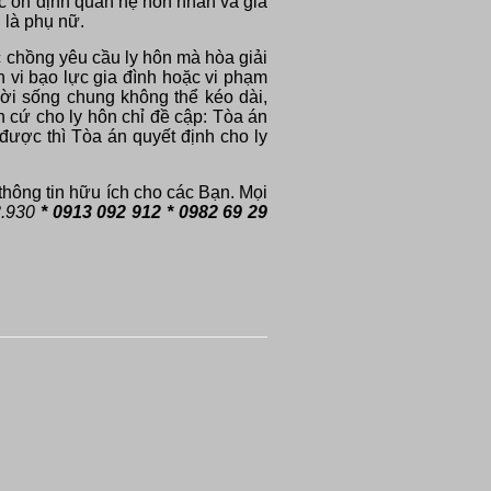
c ổn định quan hệ hôn nhân và gia
 là phụ nữ.
 chồng yêu cầu ly hôn mà hòa giải
h vi bạo lực gia đình hoặc vi phạm
đời sống chung không thể kéo dài,
 cứ cho ly hôn chỉ đề cập: Tòa án
 được thì Tòa án quyết định cho ly
thông tin hữu ích cho các Bạn. Mọi
3.930
* 0913 092 912 * 0982 69 29