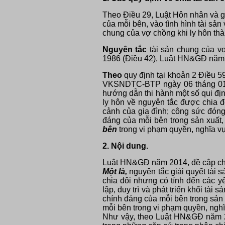
Theo Điều 29, Luật Hôn nhân và gi
của mỗi bên, vào tình hình tài sản 
chung của vợ chồng khi ly hôn thà
Nguyên tắc
tài sản chung của vợ
1986 (Điều 42), Luật HN&GĐ năm 
Theo
quy định tại khoản 2 Điều 
VKSNDTC-BTP ngày 06 tháng 01 n
hướng dẫn thi hành một số qui địn
ly hôn về nguyên tắc được chia đ
cảnh của gia đình; công sức đóng g
đáng của mỗi bên trong sản xuất,
bên
trong vi phạm quyền, nghĩa v
2. Nội dung.
Luật HN&GĐ năm 2014, đề cập chi t
Một là,
nguyên tắc giải quyết tài 
chia đôi nhưng có tính đến các y
lập, duy trì và phát triển khối tà
chính đáng của mỗi bên trong sản x
mỗi bên trong vi phạm quyền, ngh
Như vậy, theo Luật HN&GĐ năm 201