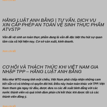
Xem chi tiết
HÃNG LUẬT ANH BẰNG | TƯ VẤN, DỊCH VỤ
XIN CẤP PHÉP AN TOÀN VỆ SINH THỰC PHẨM
ATVSTP
Vấn đề vệ sinh an toàn thực phẩm đang là vấn đề đặc biệt thu hút sự quan
tâm của xã hội hiện nay. Cơ sở sản xuất, kinh doanh.
Xem chi tiết
CƠ HỘI VÀ THÁCH THỨC KHI VIỆT NAM GIA
NHẬP TPP – HÃNG LUẬT ANH BẰNG
Nếu như WTO mang tính một chiều, Việt Nam phải chấp nhận những cam
kết sẵn có và không có quyền đòi hỏi. Điều này hoàn toàn khác với TPP. Việt
Nam tham gia ngay từ đầu, được đưa ra các đề xuất bình đẳng với các
nước thành viên và quá trình đàm phán chỉ kết thúc khi được tất cả các
thành viên đồng ý.
Xem chi tiết