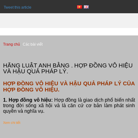
Tweet this article
Trang chủ
Các bài viết
Các bài viết
HÃNG LUẬT ANH BẰNG . HỢP ĐỒNG VÔ HIỆU
VÀ HẬU QUẢ PHÁP LÝ.
HỢP ĐỒNG VÔ HIỆU VÀ HẬU QUẢ PHÁP LÝ CỦA
HỢP ĐỒNG VÔ HIỆU.
1. Hợp đồng vô hiệu:
Hợp đồng là giao dịch phổ biến nhất
trong đời sống xã hội và là căn cứ cơ bản làm phát sinh
quyền và nghĩa vụ.
Xem chi tiết