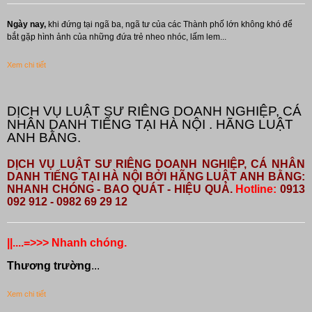
Ngày nay,
khi đứng tại ngã ba, ngã tư của các Thành phố lớn không khó để
bắt gặp hình ảnh của những đứa trẻ nheo nhóc, lấm lem...
Xem chi tiết
DỊCH VỤ LUẬT SƯ RIÊNG DOANH NGHIỆP, CÁ
NHÂN DANH TIẾNG TẠI HÀ NỘI . HÃNG LUẬT
ANH BẰNG.
DỊCH VỤ LUẬT SƯ RIÊNG DOANH NGHIỆP, CÁ NHÂN
DANH TIẾNG TẠI HÀ NỘI BỞI HÃNG LUẬT ANH BẰNG:
NHANH CHÓNG - BAO QUÁT - HIỆU QUẢ.
Hotline:
0913
092 912 - 0982 69 29 12
||....=>>> Nhanh chóng.
Thương trường
...
Xem chi tiết