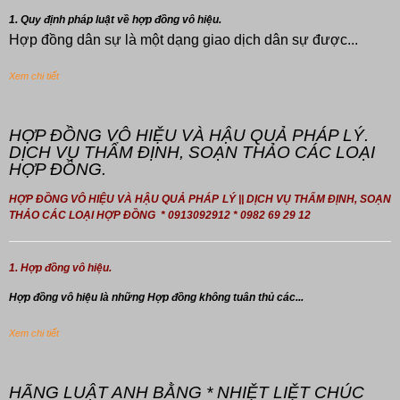
1. Quy định pháp luật về hợp đồng vô hiệu.
Hợp đồng dân sự là một dạng giao dịch dân sự được...
Xem chi tiết
HỢP ĐỒNG VÔ HIỆU VÀ HẬU QUẢ PHÁP LÝ.
DỊCH VỤ THẨM ĐỊNH, SOẠN THẢO CÁC LOẠI
HỢP ĐỒNG.
HỢP ĐỒNG VÔ HIỆU VÀ HẬU QUẢ PHÁP LÝ || DỊCH VỤ THẨM ĐỊNH, SOẠN
THẢO CÁC LOẠI HỢP ĐỒNG * 0913092912 * 0982 69 29 12
1. Hợp đồng vô hiệu.
Hợp đồng
vô hiệu là những Hợp đồng không tuân thủ các...
Xem chi tiết
HÃNG LUẬT ANH BẰNG * NHIỆT LIỆT CHÚC