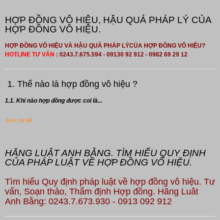
HỢP ĐỒNG VÔ HIỆU, HẬU QUẢ PHÁP LÝ CỦA
HỢP ĐỒNG VÔ HIỆU.
HỢP ĐỒNG VÔ HIỆU VÀ HẬU QUẢ PHÁP LÝCỦA HỢP ĐỒNG VÔ HIỆU?
HOTLINE TƯ VẤN
: 0243.7.675.594 - 09130 92 912 - 0982 69 29 12
1. Thế nào là hợp đồng vô hiệu ?
1.1. Khi nào hợp đồng được coi là...
Xem chi tiết
HÃNG LUẬT ANH BẰNG. TÌM HIỂU QUY ĐỊNH
CỦA PHÁP LUẬT VỀ HỢP ĐỒNG VÔ HIỆU.
Tìm hiểu Quy định pháp luật về hợp đồng vô hiệu. Tư
vấn, Soạn thảo, Thẩm định Hợp đồng. Hãng Luât
Anh Bằng: 0243.7.673.930 - 0913 092 912