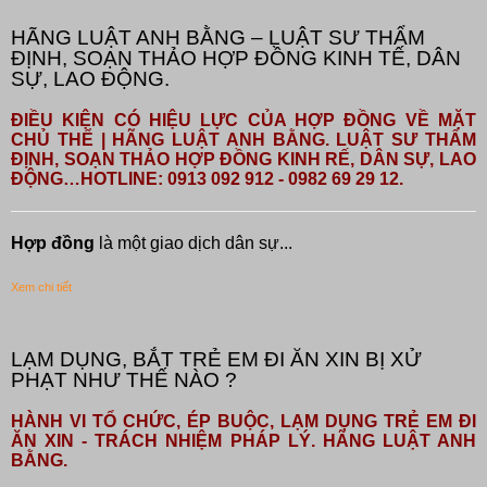
HÃNG LUẬT ANH BẰNG – LUẬT SƯ THẨM
ĐỊNH, SOẠN THẢO HỢP ĐỒNG KINH TẾ, DÂN
SỰ, LAO ĐỘNG.
ĐIỀU KIỆN CÓ HIỆU LỰC CỦA HỢP ĐỒNG VỀ MẶT
CHỦ THỂ | HÃNG LUẬT ANH BẰNG. LUẬT SƯ THẨM
ĐỊNH, SOẠN THẢO HỢP ĐỒNG KINH RẾ, DÂN SỰ, LAO
ĐỘNG…HOTLINE: 0913 092 912 - 0982 69 29 12.
Hợp đồng
là một giao dịch dân sự...
Xem chi tiết
LẠM DỤNG, BẮT TRẺ EM ĐI ĂN XIN BỊ XỬ
PHẠT NHƯ THẾ NÀO ?
HÀNH VI TỔ CHỨC, ÉP BUỘC, LẠM DỤNG TRẺ EM ĐI
ĂN XIN - TRÁCH NHIỆM PHÁP LÝ. HÃNG LUẬT ANH
BẰNG.