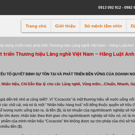
0913 092 912 - 0982 
Trang chủ
Giới thiệu
Sứ mệnh tầm nhìn
D
xây dựng chiến lược phát triển Thương hiệu Làng nghề Việt Nam – Hãng Luật Anh
át triển Thương hiệu Làng nghề Việt Nam – Hãng Luật Anh
– YẾU TỐ QUYẾT ĐỊNH SỰ TỒN TẠI VÀ PHÁT TRIỂN BỀN VỮNG CỦA DOANH NG
, Nhãn hiệu, Chỉ Dẫn Địa lý cho các Làng nghề, Vùng miền…Chuẩn, Nhanh, G
 già đến trẻ nhỏ ai cũng biết?. Vì “Cocacola” là một thương hiệu về nước uống nổi 
 các chữ cái, mà nó là một “ Nhãn hiệu hàng hoá” nổi tiếng thuộc quyền sở hữu 
ó là số lượng nước uống bán ra, là tiền ($), là lợi nhuận của người/doanh nghiệp sở
i sản lớn được nhân bản theo thời gian cho người/doanh nghiệp sở hữu nó, nó là m
ản phẩm của mình nhãn hiệu “Cocacola” khi không được sự cho phép của chủ sở hữ
nhiều tiền ($).