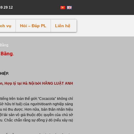
69 29 12
ịch vụ
Hỏi – Đáp PL
Liên hệ
 Bằng.
 Bằng.
HIỆP.
ọn, Hợp lý tại Hà Nội bởi HÃNG LUẬT ANH
tiếng trên toàn thế giới.“Cocacola” không chỉ
(Sở hữu trí tuệ) của người/doanh nghiệp sáng
 hữu nó thu được. Hơn nữa, bản thân nhãn hiệu
ột tài sản vô giá thuộc độc quyền của chủ sở
u. Chắc chắn rằng sự đồng ý đó (nếu xảy ra)