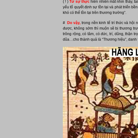
( ! )
Từ sự thực
hiển nhiên mắt nhìn thấy, t
yếu tố quyết định sự tồn tại và phát triển 
khó có thể tồn tại trên thương trường”.
#
Do vậy,
trong nền kinh tế trí thức và hội
được, không sớm thì muộn sẽ bị thương trư
trông rộng, có tâm, có đức, trí, dũng, thận 
dũa…cho thành quả là “Thương hiệu”, danh ti