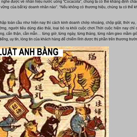
ai nghe được về nhãn hiệu nước uống “Cocacola”, chúng ta có thể khẳng định chắc
bền vững của bất kỳ doanh nhân nào”. “Nếu không có thương hiệu, chúng ta có thể
 nhập toàn cầu như hiện nay thì cách kinh doanh chớp nhoáng, chộp giật, thời vụ, 
ờng, người tiêu dùng đào thải, loại bỏ ra khỏi cuộc chơi.Thời cuộc hiện nay ch
trọng, cẩn thận, cần mẫn… từng giờ, từng ngày, từng tháng, từng năm gieo mầm giốn
ếng, uy tín, lòng tin của khách hàng để chiếm lĩnh được thị phần trên thương trườ