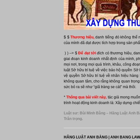
$ $
Thương hiệu,
danh tiếng đó không thể m
của mình đã đạt được tích hợp trong sản phẩ
) ) –> $
Để đạt tới
đích có thương hiệu, dan
giai đoạn kinh doanh nhất định của mình, phả
mọi nơi, trong mọi quá trình, khâu, công đo
luật Sở hữu trí tuệ về việc bảo hộ quyền Sở
vệ quyền Sở hữu trí tuệ về nhãn hiệu hàng
không quan tâm, cho rằng không quan trọng, 
sức bỏ ra sẽ như “giã tràng se cát” mà thôi.
*
Thông qua bài viết này,
tác giả mong muốn b
trình hoạt động kinh doanh là: Xây dựng chiến
Luật sư: Bùi Minh Bằng – Hãng Luật Anh B
Trân trọng.
HÃNG LUẬT ANH BẰNG | ANH BANG LAW. 