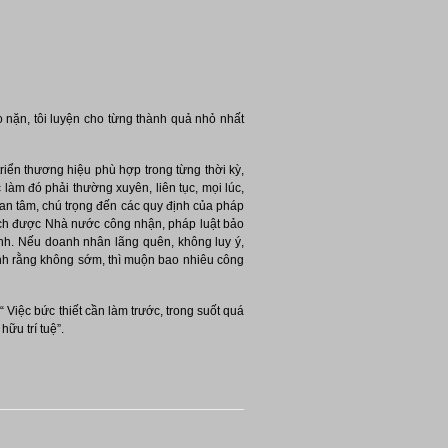
o nặn, tôi luyện cho từng thành quả nhỏ nhất
riển thương hiệu phù hợp trong từng thời kỳ,
 làm đó phải thường xuyên, liên tục, mọi lúc,
uan tâm, chú trọng đến các quy định của pháp
 đích được Nhà nước công nhận, pháp luật bảo
nh. Nếu doanh nhân lãng quên, không luy ý,
định rằng không sớm, thì muộn bao nhiêu công
 Việc bức thiết cần làm trước, trong suốt quá
ữu trí tuệ”.