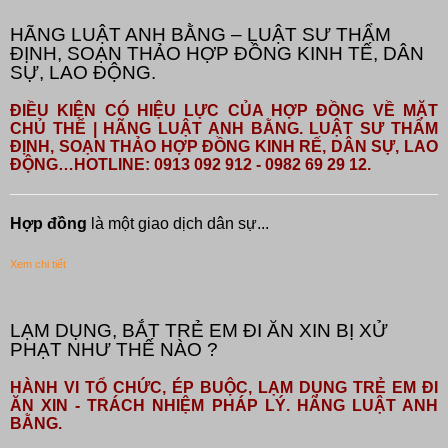
HÃNG LUẬT ANH BẰNG – LUẬT SƯ THẨM
ĐỊNH, SOẠN THẢO HỢP ĐỒNG KINH TẾ, DÂN
SỰ, LAO ĐỘNG.
ĐIỀU KIỆN CÓ HIỆU LỰC CỦA HỢP ĐỒNG VỀ MẶT
CHỦ THỂ | HÃNG LUẬT ANH BẰNG. LUẬT SƯ THẨM
ĐỊNH, SOẠN THẢO HỢP ĐỒNG KINH RẾ, DÂN SỰ, LAO
ĐỘNG…HOTLINE: 0913 092 912 - 0982 69 29 12.
Hợp đồng
là một giao dịch dân sự...
Xem chi tiết
LẠM DỤNG, BẮT TRẺ EM ĐI ĂN XIN BỊ XỬ
PHẠT NHƯ THẾ NÀO ?
HÀNH VI TỔ CHỨC, ÉP BUỘC, LẠM DỤNG TRẺ EM ĐI
ĂN XIN - TRÁCH NHIỆM PHÁP LÝ. HÃNG LUẬT ANH
BẰNG.