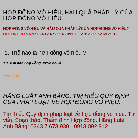
HỢP ĐỒNG VÔ HIỆU, HẬU QUẢ PHÁP LÝ CỦA
HỢP ĐỒNG VÔ HIỆU.
HỢP ĐỒNG VÔ HIỆU VÀ HẬU QUẢ PHÁP LÝCỦA HỢP ĐỒNG VÔ HIỆU?
HOTLINE TƯ VẤN
: 0243.7.675.594 - 09130 92 912 - 0982 69 29 12
1. Thế nào là hợp đồng vô hiệu ?
1.1. Khi nào hợp đồng được coi là...
Xem chi tiết
HÃNG LUẬT ANH BẰNG. TÌM HIỂU QUY ĐỊNH
CỦA PHÁP LUẬT VỀ HỢP ĐỒNG VÔ HIỆU.
Tìm hiểu Quy định pháp luật về hợp đồng vô hiệu. Tư
vấn, Soạn thảo, Thẩm định Hợp đồng. Hãng Luât
Anh Bằng: 0243.7.673.930 - 0913 092 912