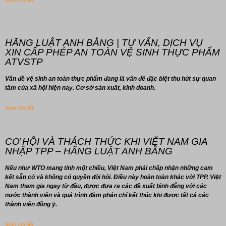
Xem chi tiết
HÃNG LUẬT ANH BẰNG | TƯ VẤN, DỊCH VỤ
XIN CẤP PHÉP AN TOÀN VỆ SINH THỰC PHẨM
ATVSTP
Vấn đề vệ sinh an toàn thực phẩm đang là vấn đề đặc biệt thu hút sự quan
tâm của xã hội hiện nay. Cơ sở sản xuất, kinh doanh.
Xem chi tiết
CƠ HỘI VÀ THÁCH THỨC KHI VIỆT NAM GIA
NHẬP TPP – HÃNG LUẬT ANH BẰNG
Nếu như WTO mang tính một chiều, Việt Nam phải chấp nhận những cam
kết sẵn có và không có quyền đòi hỏi. Điều này hoàn toàn khác với TPP. Việt
Nam tham gia ngay từ đầu, được đưa ra các đề xuất bình đẳng với các
nước thành viên và quá trình đàm phán chỉ kết thúc khi được tất cả các
thành viên đồng ý.
Xem chi tiết