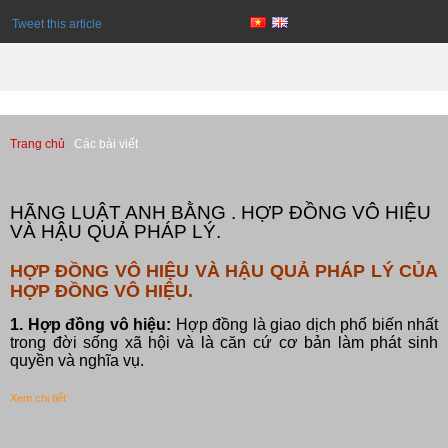
Tweet this article
Trang chủ
Các bài viết
Các bài viết
HÃNG LUẬT ANH BẰNG . HỢP ĐỒNG VÔ HIỆU
VÀ HẬU QUẢ PHÁP LÝ.
HỢP ĐỒNG VÔ HIỆU VÀ HẬU QUẢ PHÁP LÝ CỦA
HỢP ĐỒNG VÔ HIỆU.
1. Hợp đồng vô hiệu:
Hợp đồng là giao dịch phổ biến nhất
trong đời sống xã hội và là căn cứ cơ bản làm phát sinh
quyền và nghĩa vụ.
Xem chi tiết