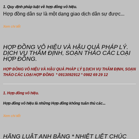
1. Quy định pháp luật về hợp đồng vô hiệu.
Hợp đồng dân sự là một dạng giao dịch dân sự được...
Xem chi tiết
HỢP ĐỒNG VÔ HIỆU VÀ HẬU QUẢ PHÁP LÝ.
DỊCH VỤ THẨM ĐỊNH, SOẠN THẢO CÁC LOẠI
HỢP ĐỒNG.
HỢP ĐỒNG VÔ HIỆU VÀ HẬU QUẢ PHÁP LÝ || DỊCH VỤ THẨM ĐỊNH, SOẠN
THẢO CÁC LOẠI HỢP ĐỒNG * 0913092912 * 0982 69 29 12
1. Hợp đồng vô hiệu.
Hợp đồng
vô hiệu là những Hợp đồng không tuân thủ các...
Xem chi tiết
HÃNG LUẬT ANH BẰNG * NHIỆT LIỆT CHÚC