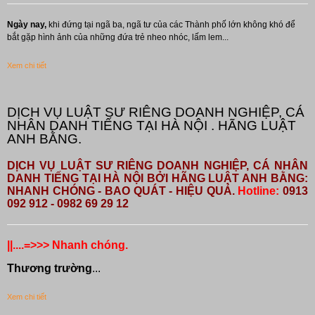
Ngày nay,
khi đứng tại ngã ba, ngã tư của các Thành phố lớn không khó để
bắt gặp hình ảnh của những đứa trẻ nheo nhóc, lấm lem...
Xem chi tiết
DỊCH VỤ LUẬT SƯ RIÊNG DOANH NGHIỆP, CÁ
NHÂN DANH TIẾNG TẠI HÀ NỘI . HÃNG LUẬT
ANH BẰNG.
DỊCH VỤ LUẬT SƯ RIÊNG DOANH NGHIỆP, CÁ NHÂN
DANH TIẾNG TẠI HÀ NỘI BỞI HÃNG LUẬT ANH BẰNG:
NHANH CHÓNG - BAO QUÁT - HIỆU QUẢ.
Hotline:
0913
092 912 - 0982 69 29 12
||....=>>> Nhanh chóng.
Thương trường
...
Xem chi tiết