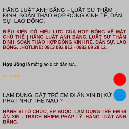
HÃNG LUẬT ANH BẰNG – LUẬT SƯ THẨM
ĐỊNH, SOẠN THẢO HỢP ĐỒNG KINH TẾ, DÂN
SỰ, LAO ĐỘNG.
ĐIỀU KIỆN CÓ HIỆU LỰC CỦA HỢP ĐỒNG VỀ MẶT
CHỦ THỂ | HÃNG LUẬT ANH BẰNG. LUẬT SƯ THẨM
ĐỊNH, SOẠN THẢO HỢP ĐỒNG KINH RẾ, DÂN SỰ, LAO
ĐỘNG…HOTLINE: 0913 092 912 - 0982 69 29 12.
Hợp đồng
là một giao dịch dân sự...
Xem chi tiết
LẠM DỤNG, BẮT TRẺ EM ĐI ĂN XIN BỊ XỬ
PHẠT NHƯ THẾ NÀO ?
HÀNH VI TỔ CHỨC, ÉP BUỘC, LẠM DỤNG TRẺ EM ĐI
ĂN XIN - TRÁCH NHIỆM PHÁP LÝ. HÃNG LUẬT ANH
BẰNG.