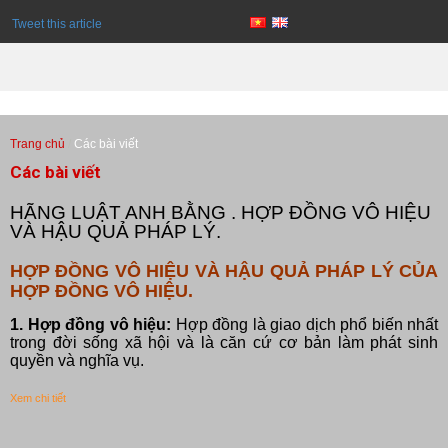
Tweet this article
Trang chủ
Các bài viết
Các bài viết
HÃNG LUẬT ANH BẰNG . HỢP ĐỒNG VÔ HIỆU
VÀ HẬU QUẢ PHÁP LÝ.
HỢP ĐỒNG VÔ HIỆU VÀ HẬU QUẢ PHÁP LÝ CỦA
HỢP ĐỒNG VÔ HIỆU.
1. Hợp đồng vô hiệu:
Hợp đồng là giao dịch phổ biến nhất
trong đời sống xã hội và là căn cứ cơ bản làm phát sinh
quyền và nghĩa vụ.
Xem chi tiết