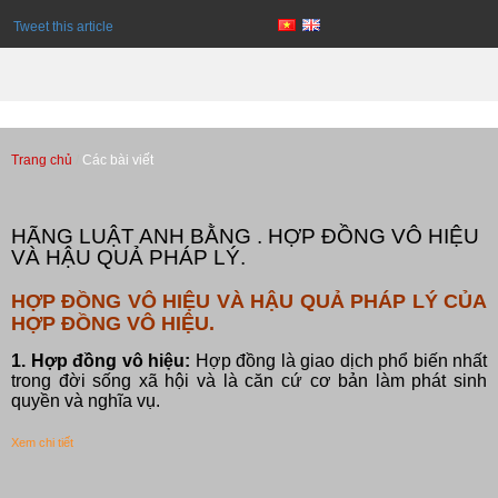
Tweet this article
Trang chủ
Các bài viết
Các bài viết
HÃNG LUẬT ANH BẰNG . HỢP ĐỒNG VÔ HIỆU
VÀ HẬU QUẢ PHÁP LÝ.
HỢP ĐỒNG VÔ HIỆU VÀ HẬU QUẢ PHÁP LÝ CỦA
HỢP ĐỒNG VÔ HIỆU.
1. Hợp đồng vô hiệu:
Hợp đồng là giao dịch phổ biến nhất
trong đời sống xã hội và là căn cứ cơ bản làm phát sinh
quyền và nghĩa vụ.
Xem chi tiết