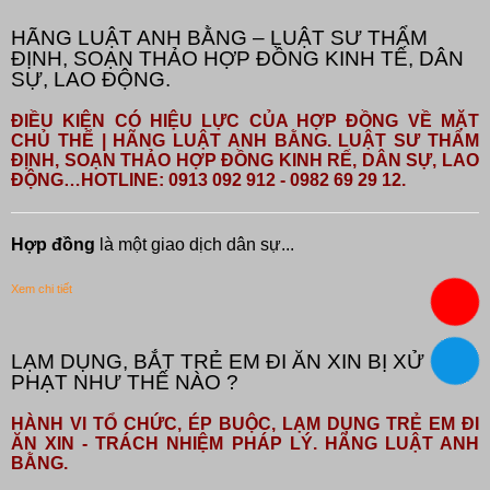
HÃNG LUẬT ANH BẰNG – LUẬT SƯ THẨM
ĐỊNH, SOẠN THẢO HỢP ĐỒNG KINH TẾ, DÂN
SỰ, LAO ĐỘNG.
ĐIỀU KIỆN CÓ HIỆU LỰC CỦA HỢP ĐỒNG VỀ MẶT
CHỦ THỂ | HÃNG LUẬT ANH BẰNG. LUẬT SƯ THẨM
ĐỊNH, SOẠN THẢO HỢP ĐỒNG KINH RẾ, DÂN SỰ, LAO
ĐỘNG…HOTLINE: 0913 092 912 - 0982 69 29 12.
Hợp đồng
là một giao dịch dân sự...
Xem chi tiết
LẠM DỤNG, BẮT TRẺ EM ĐI ĂN XIN BỊ XỬ
PHẠT NHƯ THẾ NÀO ?
HÀNH VI TỔ CHỨC, ÉP BUỘC, LẠM DỤNG TRẺ EM ĐI
ĂN XIN - TRÁCH NHIỆM PHÁP LÝ. HÃNG LUẬT ANH
BẰNG.