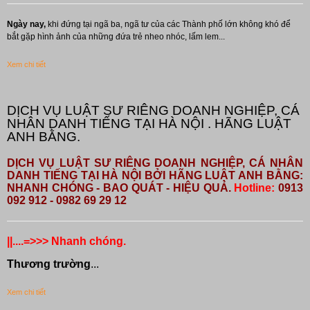
Ngày nay,
khi đứng tại ngã ba, ngã tư của các Thành phố lớn không khó để
bắt gặp hình ảnh của những đứa trẻ nheo nhóc, lấm lem...
Xem chi tiết
DỊCH VỤ LUẬT SƯ RIÊNG DOANH NGHIỆP, CÁ
NHÂN DANH TIẾNG TẠI HÀ NỘI . HÃNG LUẬT
ANH BẰNG.
DỊCH VỤ LUẬT SƯ RIÊNG DOANH NGHIỆP, CÁ NHÂN
DANH TIẾNG TẠI HÀ NỘI BỞI HÃNG LUẬT ANH BẰNG:
NHANH CHÓNG - BAO QUÁT - HIỆU QUẢ.
Hotline:
0913
092 912 - 0982 69 29 12
||....=>>> Nhanh chóng.
Thương trường
...
Xem chi tiết