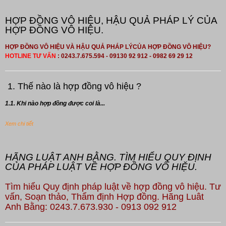
HỢP ĐỒNG VÔ HIỆU, HẬU QUẢ PHÁP LÝ CỦA
HỢP ĐỒNG VÔ HIỆU.
HỢP ĐỒNG VÔ HIỆU VÀ HẬU QUẢ PHÁP LÝCỦA HỢP ĐỒNG VÔ HIỆU?
HOTLINE TƯ VẤN
: 0243.7.675.594 - 09130 92 912 - 0982 69 29 12
1. Thế nào là hợp đồng vô hiệu ?
1.1. Khi nào hợp đồng được coi là...
Xem chi tiết
HÃNG LUẬT ANH BẰNG. TÌM HIỂU QUY ĐỊNH
CỦA PHÁP LUẬT VỀ HỢP ĐỒNG VÔ HIỆU.
Tìm hiểu Quy định pháp luật về hợp đồng vô hiệu. Tư
vấn, Soạn thảo, Thẩm định Hợp đồng. Hãng Luât
Anh Bằng: 0243.7.673.930 - 0913 092 912