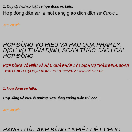
1. Quy định pháp luật về hợp đồng vô hiệu.
Hợp đồng dân sự là một dạng giao dịch dân sự được...
Xem chi tiết
HỢP ĐỒNG VÔ HIỆU VÀ HẬU QUẢ PHÁP LÝ.
DỊCH VỤ THẨM ĐỊNH, SOẠN THẢO CÁC LOẠI
HỢP ĐỒNG.
HỢP ĐỒNG VÔ HIỆU VÀ HẬU QUẢ PHÁP LÝ || DỊCH VỤ THẨM ĐỊNH, SOẠN
THẢO CÁC LOẠI HỢP ĐỒNG * 0913092912 * 0982 69 29 12
1. Hợp đồng vô hiệu.
Hợp đồng
vô hiệu là những Hợp đồng không tuân thủ các...
Xem chi tiết
HÃNG LUẬT ANH BẰNG * NHIỆT LIỆT CHÚC