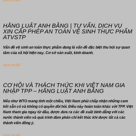
Xem chi tiết
HÃNG LUẬT ANH BẰNG | TƯ VẤN, DỊCH VỤ
XIN CẤP PHÉP AN TOÀN VỆ SINH THỰC PHẨM
ATVSTP
Vấn đề vệ sinh an toàn thực phẩm đang là vấn đề đặc biệt thu hút sự quan
tâm của xã hội hiện nay. Cơ sở sản xuất, kinh doanh.
Xem chi tiết
CƠ HỘI VÀ THÁCH THỨC KHI VIỆT NAM GIA
NHẬP TPP – HÃNG LUẬT ANH BẰNG
Nếu như WTO mang tính một chiều, Việt Nam phải chấp nhận những cam
kết sẵn có và không có quyền đòi hỏi. Điều này hoàn toàn khác với TPP. Việt
Nam tham gia ngay từ đầu, được đưa ra các đề xuất bình đẳng với các
nước thành viên và quá trình đàm phán chỉ kết thúc khi được tất cả các
thành viên đồng ý.
Xem chi tiết