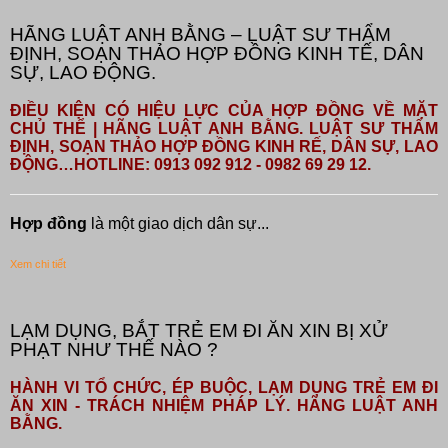
HÃNG LUẬT ANH BẰNG – LUẬT SƯ THẨM
ĐỊNH, SOẠN THẢO HỢP ĐỒNG KINH TẾ, DÂN
SỰ, LAO ĐỘNG.
ĐIỀU KIỆN CÓ HIỆU LỰC CỦA HỢP ĐỒNG VỀ MẶT
CHỦ THỂ | HÃNG LUẬT ANH BẰNG. LUẬT SƯ THẨM
ĐỊNH, SOẠN THẢO HỢP ĐỒNG KINH RẾ, DÂN SỰ, LAO
ĐỘNG…HOTLINE: 0913 092 912 - 0982 69 29 12.
Hợp đồng
là một giao dịch dân sự...
Xem chi tiết
LẠM DỤNG, BẮT TRẺ EM ĐI ĂN XIN BỊ XỬ
PHẠT NHƯ THẾ NÀO ?
HÀNH VI TỔ CHỨC, ÉP BUỘC, LẠM DỤNG TRẺ EM ĐI
ĂN XIN - TRÁCH NHIỆM PHÁP LÝ. HÃNG LUẬT ANH
BẰNG.