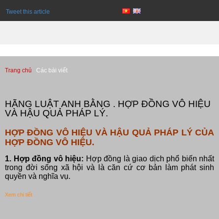
Tweet this article
Trang chủ
Các bài viết
Các bài viết
HÃNG LUẬT ANH BẰNG . HỢP ĐỒNG VÔ HIỆU
VÀ HẬU QUẢ PHÁP LÝ.
HỢP ĐỒNG VÔ HIỆU VÀ HẬU QUẢ PHÁP LÝ CỦA
HỢP ĐỒNG VÔ HIỆU.
1. Hợp đồng vô hiệu:
Hợp đồng là giao dịch phổ biến nhất
trong đời sống xã hội và là căn cứ cơ bản làm phát sinh
quyền và nghĩa vụ.
Xem chi tiết