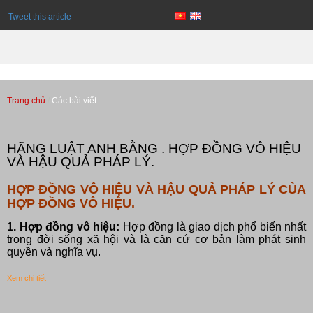
Tweet this article
Trang chủ
Các bài viết
Các bài viết
HÃNG LUẬT ANH BẰNG . HỢP ĐỒNG VÔ HIỆU
VÀ HẬU QUẢ PHÁP LÝ.
HỢP ĐỒNG VÔ HIỆU VÀ HẬU QUẢ PHÁP LÝ CỦA
HỢP ĐỒNG VÔ HIỆU.
1. Hợp đồng vô hiệu:
Hợp đồng là giao dịch phổ biến nhất
trong đời sống xã hội và là căn cứ cơ bản làm phát sinh
quyền và nghĩa vụ.
Xem chi tiết