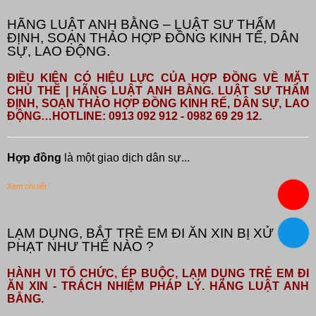
HÃNG LUẬT ANH BẰNG – LUẬT SƯ THẨM
ĐỊNH, SOẠN THẢO HỢP ĐỒNG KINH TẾ, DÂN
SỰ, LAO ĐỘNG.
ĐIỀU KIỆN CÓ HIỆU LỰC CỦA HỢP ĐỒNG VỀ MẶT
CHỦ THỂ | HÃNG LUẬT ANH BẰNG. LUẬT SƯ THẨM
ĐỊNH, SOẠN THẢO HỢP ĐỒNG KINH RẾ, DÂN SỰ, LAO
ĐỘNG…HOTLINE: 0913 092 912 - 0982 69 29 12.
Hợp đồng
là một giao dịch dân sự...
Xem chi tiết
LẠM DỤNG, BẮT TRẺ EM ĐI ĂN XIN BỊ XỬ
PHẠT NHƯ THẾ NÀO ?
HÀNH VI TỔ CHỨC, ÉP BUỘC, LẠM DỤNG TRẺ EM ĐI
ĂN XIN - TRÁCH NHIỆM PHÁP LÝ. HÃNG LUẬT ANH
BẰNG.