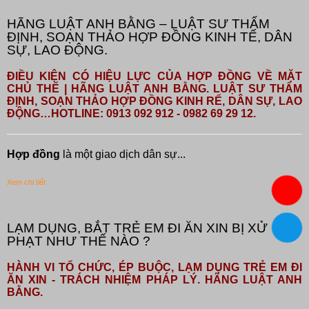
HÃNG LUẬT ANH BẰNG – LUẬT SƯ THẨM
ĐỊNH, SOẠN THẢO HỢP ĐỒNG KINH TẾ, DÂN
SỰ, LAO ĐỘNG.
ĐIỀU KIỆN CÓ HIỆU LỰC CỦA HỢP ĐỒNG VỀ MẶT
CHỦ THỂ | HÃNG LUẬT ANH BẰNG. LUẬT SƯ THẨM
ĐỊNH, SOẠN THẢO HỢP ĐỒNG KINH RẾ, DÂN SỰ, LAO
ĐỘNG…HOTLINE: 0913 092 912 - 0982 69 29 12.
Hợp đồng
là một giao dịch dân sự...
Xem chi tiết
LẠM DỤNG, BẮT TRẺ EM ĐI ĂN XIN BỊ XỬ
PHẠT NHƯ THẾ NÀO ?
HÀNH VI TỔ CHỨC, ÉP BUỘC, LẠM DỤNG TRẺ EM ĐI
ĂN XIN - TRÁCH NHIỆM PHÁP LÝ. HÃNG LUẬT ANH
BẰNG.