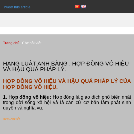
Tweet this article
Trang chủ
Các bài viết
Các bài viết
HÃNG LUẬT ANH BẰNG . HỢP ĐỒNG VÔ HIỆU
VÀ HẬU QUẢ PHÁP LÝ.
HỢP ĐỒNG VÔ HIỆU VÀ HẬU QUẢ PHÁP LÝ CỦA
HỢP ĐỒNG VÔ HIỆU.
1. Hợp đồng vô hiệu:
Hợp đồng là giao dịch phổ biến nhất
trong đời sống xã hội và là căn cứ cơ bản làm phát sinh
quyền và nghĩa vụ.
Xem chi tiết