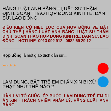
HÃNG LUẬT ANH BẰNG – LUẬT SƯ THẨM
ĐỊNH, SOẠN THẢO HỢP ĐỒNG KINH TẾ, DÂN
SỰ, LAO ĐỘNG.
ĐIỀU KIỆN CÓ HIỆU LỰC CỦA HỢP ĐỒNG VỀ MẶT
CHỦ THỂ | HÃNG LUẬT ANH BẰNG. LUẬT SƯ THẨM
ĐỊNH, SOẠN THẢO HỢP ĐỒNG KINH RẾ, DÂN SỰ, LAO
ĐỘNG…HOTLINE: 0913 092 912 - 0982 69 29 12.
Hợp đồng
là một giao dịch dân sự...
Xem chi tiết
LẠM DỤNG, BẮT TRẺ EM ĐI ĂN XIN BỊ XỬ
PHẠT NHƯ THẾ NÀO ?
HÀNH VI TỔ CHỨC, ÉP BUỘC, LẠM DỤNG TRẺ EM ĐI
ĂN XIN - TRÁCH NHIỆM PHÁP LÝ. HÃNG LUẬT ANH
BẰNG.