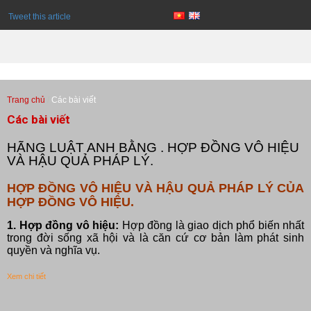
Tweet this article
Trang chủ
Các bài viết
Các bài viết
HÃNG LUẬT ANH BẰNG . HỢP ĐỒNG VÔ HIỆU
VÀ HẬU QUẢ PHÁP LÝ.
HỢP ĐỒNG VÔ HIỆU VÀ HẬU QUẢ PHÁP LÝ CỦA
HỢP ĐỒNG VÔ HIỆU.
1. Hợp đồng vô hiệu:
Hợp đồng là giao dịch phổ biến nhất
trong đời sống xã hội và là căn cứ cơ bản làm phát sinh
quyền và nghĩa vụ.
Xem chi tiết