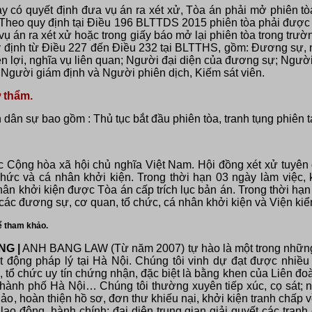
y có quyết định đưa vụ án ra xét xử, Tòa án phải mở phiên tò
. Theo quy định tại Điều 196 BLTTDS 2015 phiên tòa phải được 
vụ án ra xét xử hoặc trong giấy báo mở lại phiên tòa trong trư
 định từ Điều 227 đến Điều 232 tại BLTTHS, gồm: Đương sự, 
lợi, nghĩa vụ liên quan; Người đại diện của đương sự; Người
gười giám định và Người phiên dịch, Kiếm sát viên.
 thẩm.
 dân sự bao gồm : Thủ tục bắt đầu phiên tòa, tranh tụng phiên tạ
 Cộng hòa xã hội chủ nghĩa Việt Nam. Hội đồng xét xử tuyên
hức và cá nhân khởi kiện. Trong thời hạn 03 ngày làm việc, k
ân khởi kiện được Tòa án cấp trích lục bản án. Trong thời hạn
các đương sự, cơ quan, tổ chức, cá nhân khởi kiện và Viện kiể
ể tham khảo.
G |
ANH BANG LAW (Từ năm 2007) tự hào là một trong những 
 động pháp lý tại Hà Nội. Chúng tôi vinh dự đạt được nhiều 
n, tổ chức uy tín chứng nhận, đặc biệt là bằng khen của Liên 
hành phố Hà Nội… Chúng tôi thường xuyên tiếp xúc, cọ sát; n
ảo, hoàn thiện hồ sơ, đơn thư khiếu nại, khởi kiện tranh chấp 
lao động, hành chính; đại diện trung gian giải quyết các tranh