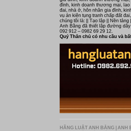
đình, kinh doanh thương mại, lao 
đai, nhà ở, hôn nhân gia đình, kin
vụ án kiện tụng tranh chấp đất đa
chúng tôi là: || Tạo lập || Nền tả
Anh Bằng đã thiết lập đường dây 
092 912 – 0982 69 29 12.
Quý Thân chủ có nhu cầu và bất 
HÃNG LUẬT ANH BẰNG | ANH B