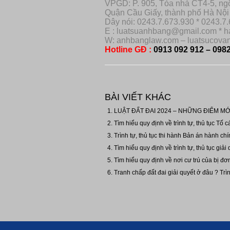
VPGD: P. 905, Tòa nhà CT4-5, n
Quận Cầu Giấy, thành phố Hà Nội
Dây nói: 0243.7.673.930 * 0243.7.
E : luatsuanhbang@gmail.com * 
W: anhbanglaw.com – luatsucova
Hotline GĐ :
0913 092 912 – 0982
BÀI VIẾT KHÁC
LUẬT ĐẤT ĐAI 2024 – NHỮNG ĐIỂM MỚ
Tìm hiểu quy định về trình tự, thủ tục Tố c
Trình tự, thủ tục thi hành Bản án hành ch
Tìm hiểu quy định về trình tự, thủ tục giải 
Tìm hiểu quy định về nơi cư trú của bị đơ
Tranh chấp đất đai giải quyết ở đâu ? Trìn