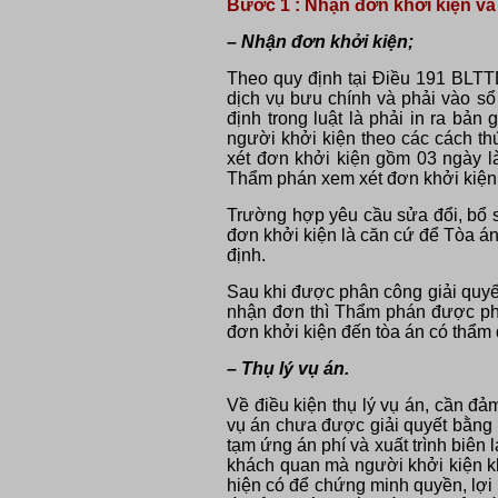
Bước 1 : Nhận đơn khởi kiện và 
– Nhận đơn khởi kiện;
Theo quy định tại Điều 191 BLTTD
dịch vụ bưu chính và phải vào s
định trong luật là phải in ra bả
người khởi kiện theo các cách t
xét đơn khởi kiện gồm 03 ngày 
Thẩm phán xem xét đơn khởi kiện
Trường hợp yêu cầu sửa đổi, bổ s
đơn khởi kiện là căn cứ để Tòa án
định.
Sau khi được phân công giải quyết
nhận đơn thì Thẩm phán được phân
đơn khởi kiện đến tòa án có thẩm
– Thụ lý vụ án.
Về điều kiện thụ lý vụ án, cần đả
vụ án chưa được giải quyết bằng 
tạm ứng án phí và xuất trình biên 
khách quan mà người khởi kiện khô
hiện có để chứng minh quyền, lợi