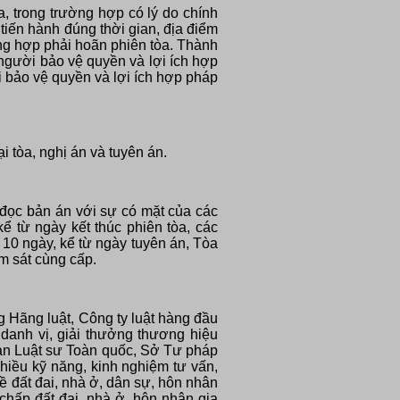
a, trong trường hợp có lý do chính
tiến hành đúng thời gian, địa điểm
ờng hợp phải hoãn phiên tòa. Thành
người bảo vệ quyền và lợi ích hợp
 bảo vệ quyền và lợi ích hợp pháp
i tòa, nghị án và tuyên án.
 đọc bản án v
ới sự có mặt của các
ể từ ngày kết thúc phiên tòa, các
 10 ngày, kể từ ngày tuyên án, Tòa
m sát cùng cấp.
Hãng luật, Công ty luật hàng đầu
danh vị, giải thưởng thương hiệu
đoàn Luật sư Toàn quốc, Sở Tư pháp
hiều kỹ năng, kinh nghiệm tư vấn,
về đất đai, nhà ở, dân sự, hôn nhân
 chấp đất đai, nhà ở, hôn nhân gia