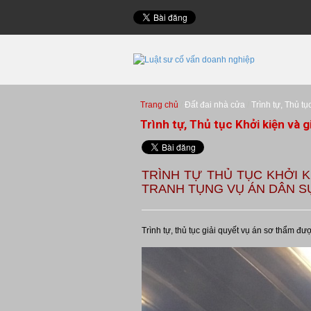
Trang chủ
Đất đai nhà cửa
Trình tự, Thủ tụ
Trình tự, Thủ tục Khởi kiện và g
TRÌNH TỰ THỦ TỤC KHỞI K
TRANH TỤNG VỤ ÁN DÂN SỰ. Đ
Trình tự, thủ tục giải quyết vụ án sơ thẩm đ