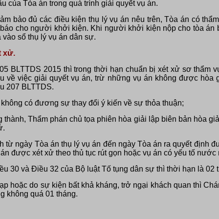
ầu của Tòa án trong quá trình giải quyết vụ án.
m bảo đủ các điều kiện thụ lý vụ án nêu trên, Tòa án có thẩ
 báo cho người khởi kiện. Khi người khởi kiện nộp cho tòa án bi
à vào sổ thụ lý vụ án dân sự.
t xử.
05 BLTTDS 2015 thì trong thời hạn chuẩn bị xét xử sơ thẩm vụ
 về việc giải quyết vụ án, trừ những vụ án không được hòa g
iều 207 BLTTDS.
i không có đương sự thay đổi ý kiến về sự thỏa thuận;
 thành, Thẩm phán chủ tọa phiên hòa giải lập biên bản hòa giả
ử.
h từ ngày Tòa án thụ lý vụ án đến ngày
Tòa án ra quyết định đ
vụ án được xét xử theo thủ tục rút gọn hoặc vụ án có yếu tố nướ
ều 30 và Điều 32 của Bộ luật Tố tụng dân sự thì thời hạn là 02 t
 tạp hoặc do sự kiện bất khả kháng, trở ngại khách quan thì Chá
ng không quá 01 tháng.