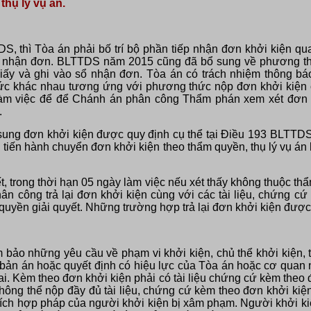
thụ lý vụ án.
S, thì Tòa án phải bố trí bộ phần tiếp nhận đơn khởi kiện qua
ổ nhận đơn. BLTTDS năm 2015 cũng đã bổ sung về phương th
n giấy và ghi vào sổ nhận đơn. Tòa án có trách nhiệm thông b
hức khác nhau tương ứng với phương thức nộp đơn khởi kiện 
làm việc để để Chánh án phân công Thẩm phán xem xét đơn k
.
ung đơn khởi kiện được quy định cụ thể tại Điều 193 BLTTDS
 tiến hành chuyển đơn khởi kiện theo thẩm quyền, thụ lý vụ án h
, trong thời hạn 05 ngày làm việc nếu xét thấy không thuộc th
 công trả lại đơn khởi kiện cùng với các tài liệu, chứng c
 quyền giải quyết. Những trường hợp trả lại đơn khởi kiện đượ
m bảo những yêu cầu về phạm vi khởi kiện, chủ thể khởi kiện,
bản án hoặc quyết định có hiệu lực của Tòa án hoặc cơ quan
lai. Kèm theo đơn khởi kiện phải có tài liệu chứng cứ kèm theo
ng thể nộp đầy đủ tài liệu, chứng cứ kèm theo đơn khởi kiện 
 ích hợp pháp của người khởi kiện bị xâm phạm. Người khởi k