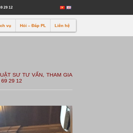
69 29 12
ịch vụ
Hỏi – Đáp PL
Liên hệ
LUẬT SƯ TƯ VẤN, THAM GIA
69 29 12