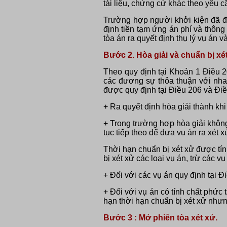
tài liệu, chứng cứ khác theo yêu c
Trường hợp người khởi kiện đã đả
định tiền tạm ứng án phí và thông
tòa án ra quyết định thụ lý vụ án v
Bước 2. Hòa giải và chuẩn bị xé
Theo quy định tại Khoản 1 Điều 2
các đương sự thỏa thuận với nhau
được quy định tại Điều 206 và Đ
+ Ra quyết định hòa giải thành kh
+ Trong trường hợp hòa giải không
tục tiếp theo để đưa vụ án ra xét x
Thời hạn chuẩn bị xét xử được tín
bị xét xử các loại vụ án, trừ các 
+ Đối với các vụ án quy định tại Đi
+ Đối với vụ án có tính chất phức
hạn thời hạn chuẩn bị xét xử như
Bước 3 : Mở phiên tòa xét xử.