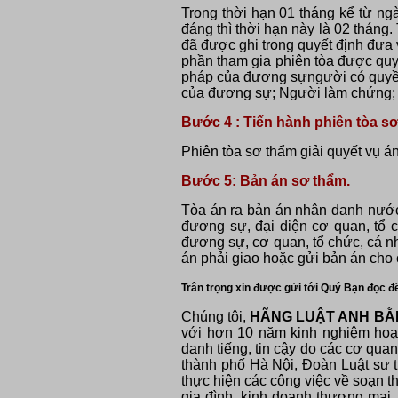
Trong thời hạn 01 tháng kể từ ngà
đáng thì thời hạn này là 02 tháng
đã được ghi trong quyết định đưa 
phần tham gia phiên tòa được quy
pháp của đương sựngười có quyền 
của đương sự; Người làm chứng; N
Bước 4 : Tiến hành phiên tòa sơ
Phiên tòa sơ thẩm giải quyết vụ án
Bước 5: Bản án sơ thẩm.
Tòa án ra bản án nhân danh nước
đương sự, đại diện cơ quan, tổ c
đương sự, cơ quan, tổ chức, cá nh
án phải giao hoặc gửi bản án cho 
Trân trọng xin được gửi tới Quý Bạn đọc đ
Chúng tôi,
HÃNG LUẬT ANH BẰN
với hơn 10 năm kinh nghiệm hoạt
danh tiếng, tin cậy do các cơ qua
thành phố Hà Nội, Đoàn Luật sư t
thực hiện các công việc về soạn th
gia đình, kinh doanh thương mại, 