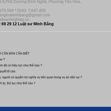
gõ 6,Phố Dương Đình Nghệ, Phường Yên Hòa,
675.594 * 0243. 7.647.459
hangluatanhbang@gmail.com
ndoanhnghiep.vn
 69 29 12 Luật sư Minh Bằng
I CĂN BẢN CẦN BIẾT
áo ?
ính đã có hiệu lực như thế nào ?
quyết tố cáo.
n, người có quyền lợi nghĩa vụ liên quan trong vụ án dân sự ?
h tự, thủ tục như thế nào ?