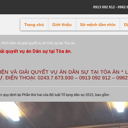
0913 092 912 - 0982 
Trang chủ
Giới thiệu
Sứ mệnh tầm nhìn
D
c Khởi kiện và giải quyết vụ án Dân sự tại Tòa án.
iải quyết vụ án Dân sự tại Tòa án.
IỆN VÀ GIẢI QUYẾT VỤ ÁN DÂN SỰ TẠI TÒA ÁN *
IỆN THOẠI: 0243.7.673.930 – 0913 092 912 – 0982 
ược quy định tại Phần thứ hai của Bộ luật Tố tụng dân sự 2015, bao gồm :