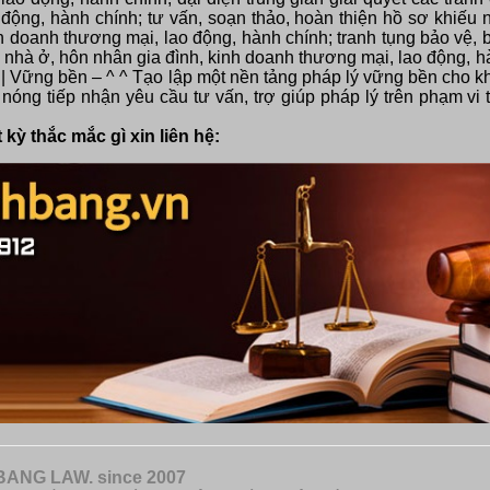
động, hành chính; tư vấn, soạn thảo, hoàn thiện hồ sơ khiếu n
h doanh thương mại, lao động, hành chính; tranh tụng bảo vệ, b
i, nhà ở, hôn nhân gia đình, kinh doanh thương mại, lao động,
ng || Vững bền – ^ ^ Tạo lập một nền tảng pháp lý vững bền cho 
nóng tiếp nhận yêu cầu tư vấn, trợ giúp pháp lý trên phạm vi
kỳ thắc mắc gì xin liên hệ:
ANG LAW. since 2007