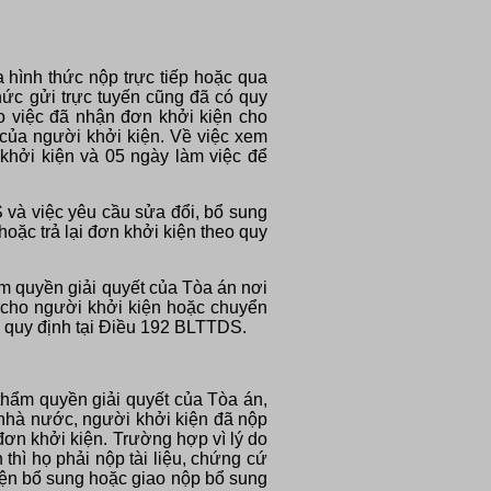
 hình thức nộp trực tiếp hoặc qua
ức gửi trực tuyến cũng đã có quy
áo việc đã nhận đơn khởi kiện cho
của người khởi kiện. Về việc xem
hởi kiện và 05 ngày làm việc để
 và việc yêu cầu sửa đổi, bổ sung
oặc trả lại đơn khởi kiện theo quy
ẩm quyền giải quyết của Tòa án nơi
ứ cho người khởi kiện hoặc chuyển
c quy định tại Điều 192 BLTTDS.
 thẩm quyền giải quyết của Tòa án,
 nhà nước, người khởi kiện đã nộp
 đơn khởi kiện. Trường hợp vì lý do
thì họ phải nộp tài liệu, chứng cứ
iện bổ sung hoặc giao nộp bổ sung