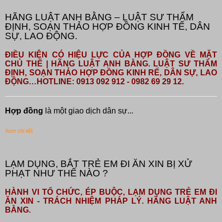
HÃNG LUẬT ANH BẰNG – LUẬT SƯ THẨM
ĐỊNH, SOẠN THẢO HỢP ĐỒNG KINH TẾ, DÂN
SỰ, LAO ĐỘNG.
ĐIỀU KIỆN CÓ HIỆU LỰC CỦA HỢP ĐỒNG VỀ MẶT
CHỦ THỂ | HÃNG LUẬT ANH BẰNG. LUẬT SƯ THẨM
ĐỊNH, SOẠN THẢO HỢP ĐỒNG KINH RẾ, DÂN SỰ, LAO
ĐỘNG…HOTLINE: 0913 092 912 - 0982 69 29 12.
Hợp đồng
là một giao dịch dân sự...
Xem chi tiết
LẠM DỤNG, BẮT TRẺ EM ĐI ĂN XIN BỊ XỬ
PHẠT NHƯ THẾ NÀO ?
HÀNH VI TỔ CHỨC, ÉP BUỘC, LẠM DỤNG TRẺ EM ĐI
ĂN XIN - TRÁCH NHIỆM PHÁP LÝ. HÃNG LUẬT ANH
BẰNG.