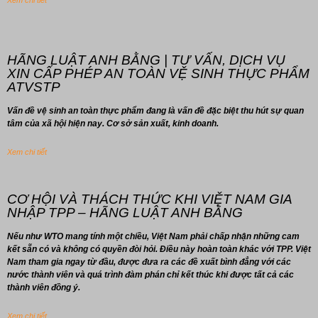
Xem chi tiết
HÃNG LUẬT ANH BẰNG | TƯ VẤN, DỊCH VỤ
XIN CẤP PHÉP AN TOÀN VỆ SINH THỰC PHẨM
ATVSTP
Vấn đề vệ sinh an toàn thực phẩm đang là vấn đề đặc biệt thu hút sự quan
tâm của xã hội hiện nay. Cơ sở sản xuất, kinh doanh.
Xem chi tiết
CƠ HỘI VÀ THÁCH THỨC KHI VIỆT NAM GIA
NHẬP TPP – HÃNG LUẬT ANH BẰNG
Nếu như WTO mang tính một chiều, Việt Nam phải chấp nhận những cam
kết sẵn có và không có quyền đòi hỏi. Điều này hoàn toàn khác với TPP. Việt
Nam tham gia ngay từ đầu, được đưa ra các đề xuất bình đẳng với các
nước thành viên và quá trình đàm phán chỉ kết thúc khi được tất cả các
thành viên đồng ý.
Xem chi tiết