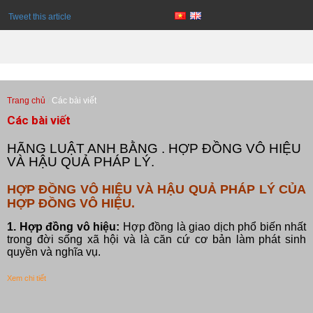
Tweet this article
Trang chủ
Các bài viết
Các bài viết
HÃNG LUẬT ANH BẰNG . HỢP ĐỒNG VÔ HIỆU
VÀ HẬU QUẢ PHÁP LÝ.
HỢP ĐỒNG VÔ HIỆU VÀ HẬU QUẢ PHÁP LÝ CỦA
HỢP ĐỒNG VÔ HIỆU.
1. Hợp đồng vô hiệu:
Hợp đồng là giao dịch phổ biến nhất
trong đời sống xã hội và là căn cứ cơ bản làm phát sinh
quyền và nghĩa vụ.
Xem chi tiết