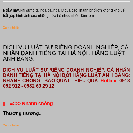
Ngày nay,
khi đứng tại ngã ba, ngã tư của các Thành phố lớn không khó để
bắt gặp hình ảnh của những đứa trẻ nheo nhóc, lấm lem...
Xem chi tiết
DỊCH VỤ LUẬT SƯ RIÊNG DOANH NGHIỆP, CÁ
NHÂN DANH TIẾNG TẠI HÀ NỘI . HÃNG LUẬT
ANH BẰNG.
DỊCH VỤ LUẬT SƯ RIÊNG DOANH NGHIỆP, CÁ NHÂN
DANH TIẾNG TẠI HÀ NỘI BỞI HÃNG LUẬT ANH BẰNG:
NHANH CHÓNG - BAO QUÁT - HIỆU QUẢ.
Hotline:
0913
092 912 - 0982 69 29 12
||....=>>> Nhanh chóng.
Thương trường
...
Xem chi tiết