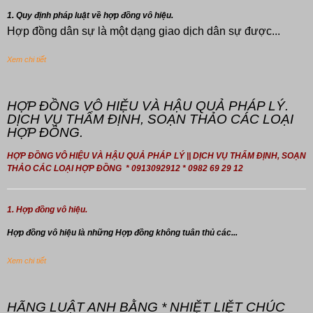
1. Quy định pháp luật về hợp đồng vô hiệu.
Hợp đồng dân sự là một dạng giao dịch dân sự được...
Xem chi tiết
HỢP ĐỒNG VÔ HIỆU VÀ HẬU QUẢ PHÁP LÝ.
DỊCH VỤ THẨM ĐỊNH, SOẠN THẢO CÁC LOẠI
HỢP ĐỒNG.
HỢP ĐỒNG VÔ HIỆU VÀ HẬU QUẢ PHÁP LÝ || DỊCH VỤ THẨM ĐỊNH, SOẠN
THẢO CÁC LOẠI HỢP ĐỒNG * 0913092912 * 0982 69 29 12
1. Hợp đồng vô hiệu.
Hợp đồng
vô hiệu là những Hợp đồng không tuân thủ các...
Xem chi tiết
HÃNG LUẬT ANH BẰNG * NHIỆT LIỆT CHÚC