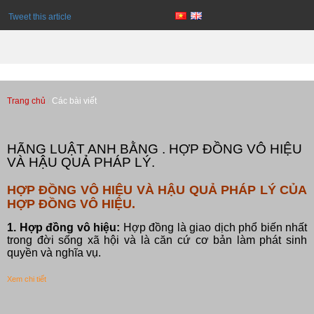
Tweet this article
Trang chủ
Các bài viết
Các bài viết
HÃNG LUẬT ANH BẰNG . HỢP ĐỒNG VÔ HIỆU
VÀ HẬU QUẢ PHÁP LÝ.
HỢP ĐỒNG VÔ HIỆU VÀ HẬU QUẢ PHÁP LÝ CỦA
HỢP ĐỒNG VÔ HIỆU.
1. Hợp đồng vô hiệu:
Hợp đồng là giao dịch phổ biến nhất
trong đời sống xã hội và là căn cứ cơ bản làm phát sinh
quyền và nghĩa vụ.
Xem chi tiết