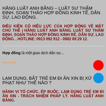
HÃNG LUẬT ANH BẰNG – LUẬT SƯ THẨM
ĐỊNH, SOẠN THẢO HỢP ĐỒNG KINH TẾ, DÂN
SỰ, LAO ĐỘNG.
ĐIỀU KIỆN CÓ HIỆU LỰC CỦA HỢP ĐỒNG VỀ MẶT
CHỦ THỂ | HÃNG LUẬT ANH BẰNG. LUẬT SƯ THẨM
ĐỊNH, SOẠN THẢO HỢP ĐỒNG KINH RẾ, DÂN SỰ, LAO
ĐỘNG…HOTLINE: 0913 092 912 - 0982 69 29 12.
Hợp đồng
là một giao dịch dân sự...
Xem chi tiết
LẠM DỤNG, BẮT TRẺ EM ĐI ĂN XIN BỊ XỬ
PHẠT NHƯ THẾ NÀO ?
HÀNH VI TỔ CHỨC, ÉP BUỘC, LẠM DỤNG TRẺ EM ĐI
ĂN XIN - TRÁCH NHIỆM PHÁP LÝ. HÃNG LUẬT ANH
BẰNG.