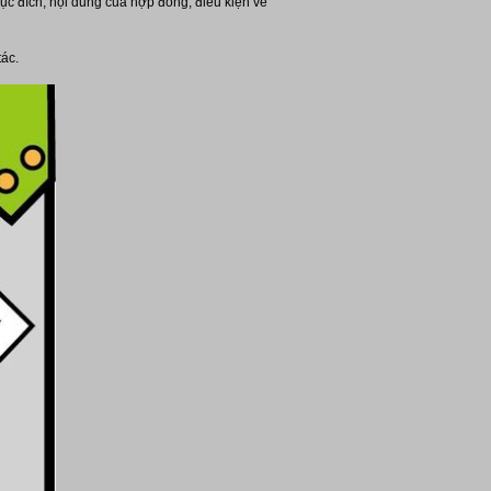
ục đích, nội dung của hợp đồng; điều kiện về
ác.