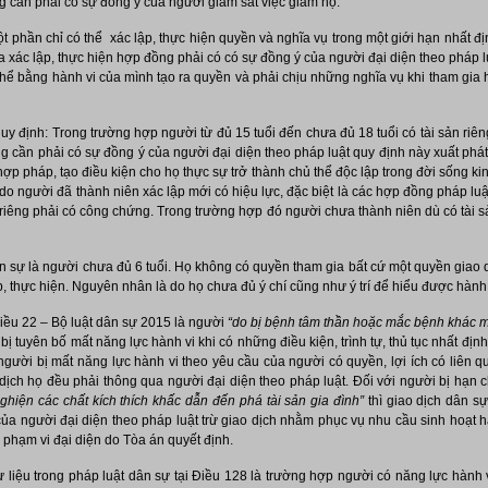
ng cần phải có sự đồng ý của người giám sát việc giám hộ.
t phần chỉ có thể xác lập, thực hiện quyền và nghĩa vụ trong một giới hạn nhất đ
ia xác lập, thực hiện hợp đồng phải có có sự đồng ý của người đại diện theo pháp l
thể bằng hành vi của mình tạo ra quyền và phải chịu những nghĩa vụ khi tham gia
uy định: Trong trường hợp người từ đủ 15 tuổi đến chưa đủ 18 tuổi có tài sản riên
g cần phải có sự đồng ý của người đại diện theo pháp luật quy định này xuất phát
ợp pháp, tạo điều kiện cho họ thực sự trở thành chủ thể độc lập trong đời sống kin
 do người đã thành niên xác lập mới có hiệu lực, đặc biệt là các hợp đồng pháp l
riêng phải có công chứng. Trong trường hợp đó người chưa thành niên dù có tài 
n sự là người chưa đủ 6 tuổi. Họ không có quyền tham gia bất cứ một quyền giao 
p, thực hiện. Nguyên nhân là do họ chưa đủ ý chí cũng như ý trí để hiểu được hành
Điều 22 – Bộ luật dân sự 2015 là người
“do bị bệnh tâm thần hoặc mắc bệnh khác m
ị tuyên bố mất năng lực hành vi khi có những điều kiện, trình tự, thủ tục nhất định
gười bị mất năng lực hành vi theo yêu cầu của người có quyền, lợi ích có liên q
o dịch họ đều phải thông qua người đại diện theo pháp luật. Đối với người bị hạn
ghiện các chất kích thích khấc dẫn đến phá tài sản gia đình”
thì giao dịch dân sự
ủa người đại diện theo pháp luật trừ giao dịch nhằm phục vụ nhu cầu sinh hoạt 
 phạm vi đại diện do Tòa án quyết định.
liệu trong pháp luật dân sự tại Điều 128 là trường hợp người có năng lực hành 