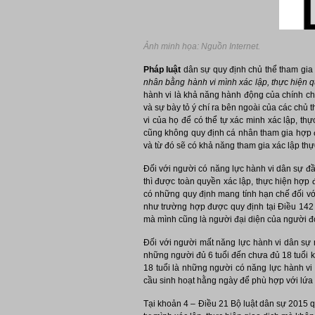
Ảnh minh họa: Nguồn Internet.
Pháp luật
dân sự quy định chủ thể tham gia 
nhân bằng hành vi mình xác lập, thực hiện 
hành vi là khả năng hành động của chính chủ
và sự bày tỏ ý chí ra bên ngoài của các chủ
vi của họ để có thể tự xác minh xác lập, th
cũng không quy định cá nhân tham gia hợp đ
và từ đó sẽ có khả năng tham gia xác lập th
Đối với người có năng lực hành vi dân sự đầ
thì được toàn quyền xác lập, thực hiện hợp
có những quy định mang tính hạn chế đối vớ
như trường hợp được quy định tại Điều 142 
mà mình cũng là người đại diện của người đ
Đối với người mất năng lực hành vi dân sự m
những người đủ 6 tuổi đến chưa đủ 18 tuổi k
18 tuổi là những người có năng lực hành vi
cầu sinh hoạt hằng ngày để phù hợp với lứa 
Tại khoản 4 – Điều 21 Bộ luật dân sự 2015 q