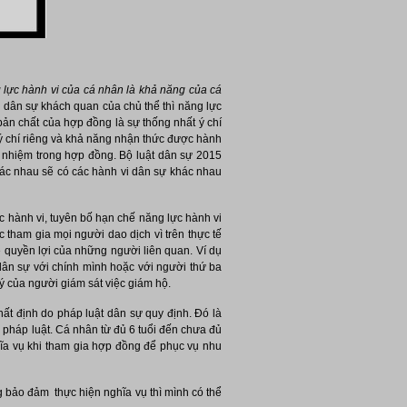
 lực hành vi của cá nhân là khả năng của cá
n dân sự khách quan của chủ thể thì năng lực
bản chất của hợp đồng là sự thống nhất ý chí
 ý chí riêng và khả năng nhận thức được hành
ch nhiệm trong hợp đồng. Bộ luật dân sự 2015
hác nhau sẽ có các hành vi dân sự khác nhau
c hành vi, tuyên bố hạn chế năng lực hành vi
tham gia mọi người dao dịch vì trên thực tế
 quyền lợi của những người liên quan. Ví dụ
dân sự với chính mình hoặc với người thứ ba
 của người giám sát việc giám hộ.
hất định do pháp luật dân sự quy định. Đó là
 pháp luật. Cá nhân từ đủ 6 tuổi đến chưa đủ
hĩa vụ khi tham gia hợp đồng để phục vụ nhu
g bảo đảm thực hiện nghĩa vụ thì mình có thể