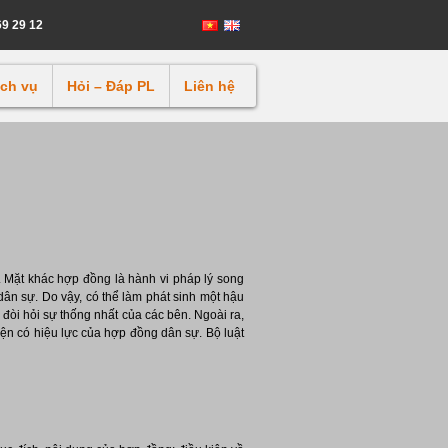
69 29 12
ịch vụ
Hỏi – Đáp PL
Liên hệ
. Mặt khác hợp đồng là hành vi pháp lý song
dân sự. Do vậy, có thể làm phát sinh một hậu
 đòi hỏi sự thống nhất của các bên. Ngoài ra,
iện có hiệu lực của hợp đồng dân sự. Bộ luật