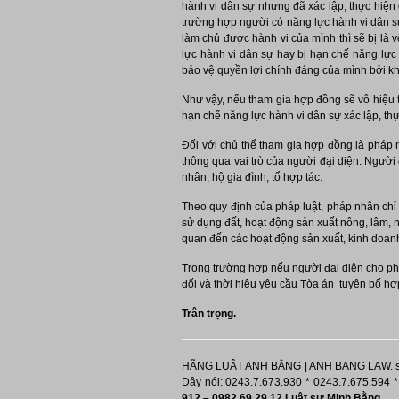
hành vi dân sự nhưng đã xác lập, thực hiện 
trường hợp người có năng lực hành vi dân sự
làm chủ được hành vi của mình thì sẽ bị là 
lực hành vi dân sự hay bị hạn chế năng lực 
bảo vệ quyền lợi chính đáng của mình bởi khi
Như vậy, nếu tham gia hợp đồng sẽ vô hiệu 
hạn chế năng lực hành vi dân sự xác lập, thự
Đối với chủ thể tham gia hợp đồng là pháp n
thông qua vai trò của người đại diện. Người
nhân, hộ gia đình, tổ hợp tác.
Theo quy định của pháp luật, pháp nhân chỉ
sử dụng đất, hoạt động sản xuất nông, lâm, n
quan đến các hoạt động sản xuất, kinh doanh
Trong trường hợp nếu người đại diện cho phá
đối và thời hiệu yêu cầu Tòa án tuyên bố hợ
Trân trọng.
HÃNG LUẬT ANH BẰNG | ANH BANG LAW. si
Dây nói: 0243.7.673.930 * 0243.7.675.594 *
912 – 0982 69 29 12 Luật sư Minh Bằng