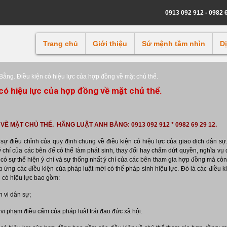
0913 092 912 - 0982 
Trang chủ
Giới thiệu
Sứ mệnh tầm nhìn
D
ằng. Điều kiện có hiệu lực của hợp đồng về mặt chủ thể.
có hiệu lực của hợp đồng về mặt chủ thể.
Ề MẶT CHỦ THỂ. HÃNG LUẬT ANH BẰNG: 0913 092 912 * 0982 69 29 12.
 sự điều chỉnh của quy định chung về điều kiện có hiệu lực của giao dịch dân sự
 chí của các bên để có thể làm phát sinh, thay đổi hay chấm dứt quyền, nghĩa vụ 
 có sự thể hiện ý chí và sự thống nhất ý chí của các bên tham gia hợp đồng mà còn
p ứng các điều kiện của pháp luật mới có thể pháp sinh hiệu lực. Đó là các điều k
 có hiệu lực bao gồm:
 vi dân sự;
i phạm điều cấm của pháp luật trái đạo đức xã hội.