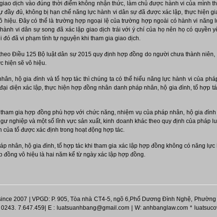
giao dịch vào đúng thời điểm không nhận thức, làm chủ được hành vi của mình thì
 đầy đủ, không bị hạn chế năng lực hành vi dân sự đã được xác lập, thực hiện g
vô hiệu. Đây có thể là trường hợp ngoại lệ của trường hợp ngoài có hành vi năng
hành vi dân sự song đã xác lập giao dịch trái với ý chí của họ nên họ có quyền 
 đó đã vi phạm tính tự nguyện khi tham gia giao dịch.
theo Điều 125 Bộ luật dân sự 2015 quy định hợp đồng do người chưa thành niên, 
c hiện sẽ vô hiệu.
hân, hộ gia đình và tổ hợp tác thì chúng ta có thể hiểu năng lực hành vi của phá
 đại diện xác lập, thực hiện hợp đồng nhân danh pháp nhân, hộ gia đình, tổ hợp t
 tham gia hợp đồng phù hợp với chức năng, nhiệm vụ của pháp nhân, hộ gia đình
gư nghiệp và một số lĩnh vực sản xuất, kinh doanh khác theo quy định của pháp lu
 của tổ được xác định trong hoạt động hợp tác.
p nhân, hộ gia đình, tổ hợp tác khi tham gia xác lập hợp đồng không có năng lực 
p đồng vô hiệu là hai năm kể từ ngày xác lập hợp đồng.
nce 2007 |
VPGD: P. 905, Tòa nhà CT4-5, ngõ 6,Phố Dương Đình Nghệ, Phường
 0243. 7.647.459|
E : luatsuanhbang@gmail.com |
W: anhbanglaw.com * luatsuc