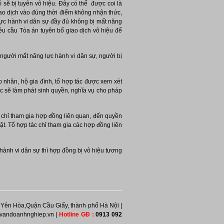
 sẽ bị tuyên vô hiệu. Đây có thể được coi là
iao dịch vào đúng thời điểm không nhận thức,
 lực hành vi dân sự đầy đủ không bị mất năng
yêu cầu Tòa án tuyên bố giao dịch vô hiệu để
người mất năng lực hành vi dân sự, người bị
p nhân, hộ gia đình, tổ hợp tác được xem xét
ác sẽ làm phát sinh quyền, nghĩa vụ cho pháp
 chỉ tham gia hợp đồng liên quan, đến quyền
ật. Tổ hợp tác chỉ tham gia các hợp đồng liên
hành vi dân sự thì hợp đồng bị vô hiệu tương
 Yên Hòa,
Quận Cầu Giấy, thành phố Hà Nội |
ovandoanhnghiep.vn |
Hotline GĐ :
0913 092