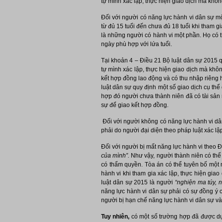
tự mình xác lập, thực hiện giao dịch mà khô
Đối với người có năng lực hành vi dân sự mộ
từ đủ 15 tuổi đến chưa đủ 18 tuổi khi tham g
là những người có hành vi một phần. Họ có 
ngày phù hợp với lứa tuổi.
Tại khoản 4 – Điều 21 Bộ luật dân sự 2015 q
tự mình xác lập, thực hiện giao dịch mà khôn
kết hợp đồng lao động và có thu nhập riêng h
luật dân sự quy định một số giao dịch cụ thể
hợp đó người chưa thành niên đã có tài sản 
sự để giao kết hợp đồng.
Đối với người không có năng lực hành vi dâ
phải do người đại diện theo pháp luật xác lậ
Đối với người bị mất năng lực hành vi theo 
của mình”.
Như vậy, người thành niên có thể b
có thẩm quyền. Tòa án có thể tuyên bố một n
hành vi khi tham gia xác lập, thực hiện gia
luật dân sự 2015 là người
“nghiện ma túy, n
năng lực hành vi dân sự phải có sự đồng ý c
người bị hạn chế năng lực hành vi dân sự và
Tuy nhiên,
có một số trường hợp đã được dự 