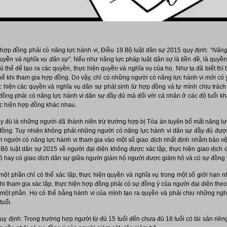
hợp đồng phải có năng lực hành vi, Điều 19 Bộ luật dân sự 2015 quy định:
“Năng
quyền và nghĩa vụ dân sự”
. Nếu như năng lực pháp luật dân sự là tiền đề, là quyề
 thể để tạo ra các quyền, thực hiện quyền và nghĩa vụ của họ. Như ta đã biết thì 
 thể khi tham gia hợp đồng. Do vậy, chỉ có những người có năng lực hành vi mới có
ực hiện các quyền và nghĩa vụ dân sự phát sinh từ hợp đồng và tự mình chịu trá
ồng phải có năng lực hành vi dân sự đầy đủ mà đối với cá nhân ở các độ tuổi k
ực hiện hợp đồng khác nhau.
y đủ là những người đã thành niên trừ trường hợp bị Tòa án tuyên bố mất năng lự
 đồng. Tuy nhiên không phải những người có năng lực hành vi dân sự đầy đủ được 
i người có năng lực hành vi tham gia vào một số giao dịch nhất định nhằm bảo vệ
Bộ luật dân sự 2015 về người đại diện không được xác lập, thực hiện giao dịch 
ó hay có giao dịch dân sự giữa người giám hộ người được giám hộ và có sự đồng ý
ột phần chỉ có thể xác lập, thực hiện quyền và nghĩa vụ trong một số giới hạn n
hi tham gia xác lập, thực hiện hợp đồng phải có sự đồng ý của người đại diện theo
 một phần. Họ có thể bằng hành vi của mình tạo ra quyền và phải chịu những ng
tuổi.
uy định: Trong trường hợp người từ đủ 15 tuổi đến chưa đủ 18 tuổi có tài sản riên