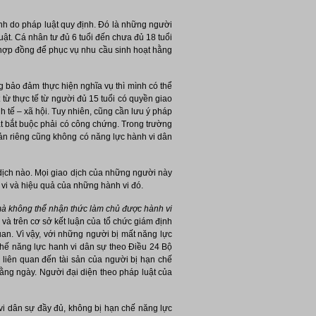
ịnh do pháp luật quy định. Đó là những người
uật. Cá nhân tư đủ 6 tuổi đến chưa đủ 18 tuổi
 hợp đồng để phục vụ nhu cầu sinh hoạt hằng
g bảo đảm thực hiện nghĩa vụ thì mình có thể
 từ thực tế từ người đủ 15 tuổi có quyền giao
h tế – xã hội. Tuy nhiên, cũng cần lưu ý pháp
uật bắt buộc phải có công chứng. Trong trường
sản riêng cũng không có năng lực hành vi dân
dịch nào. Mọi giao dịch của những người này
 vi và hiệu quả của những hành vi đó.
à không thể nhận thức làm chủ được hành vi
 và trên cơ sở kết luận của tổ chức giám định
uan. Vì vậy, với những người bị mất năng lực
 chế năng lực hanh vi dân sự theo Điều 24 Bộ
 liên quan đến tài sản của người bị hạn chế
hằng ngày. Người đại diện theo pháp luật của
vi dân sự đầy đủ, không bị hạn chế năng lực