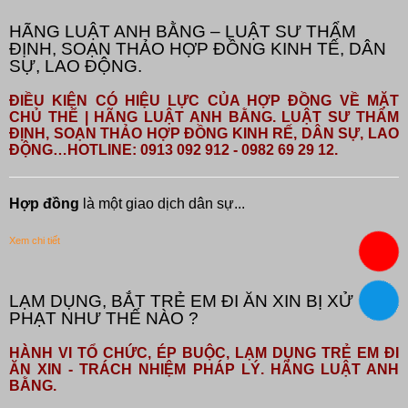
HÃNG LUẬT ANH BẰNG – LUẬT SƯ THẨM
ĐỊNH, SOẠN THẢO HỢP ĐỒNG KINH TẾ, DÂN
SỰ, LAO ĐỘNG.
ĐIỀU KIỆN CÓ HIỆU LỰC CỦA HỢP ĐỒNG VỀ MẶT
CHỦ THỂ | HÃNG LUẬT ANH BẰNG. LUẬT SƯ THẨM
ĐỊNH, SOẠN THẢO HỢP ĐỒNG KINH RẾ, DÂN SỰ, LAO
ĐỘNG…HOTLINE: 0913 092 912 - 0982 69 29 12.
Hợp đồng
là một giao dịch dân sự...
Xem chi tiết
LẠM DỤNG, BẮT TRẺ EM ĐI ĂN XIN BỊ XỬ
PHẠT NHƯ THẾ NÀO ?
HÀNH VI TỔ CHỨC, ÉP BUỘC, LẠM DỤNG TRẺ EM ĐI
ĂN XIN - TRÁCH NHIỆM PHÁP LÝ. HÃNG LUẬT ANH
BẰNG.