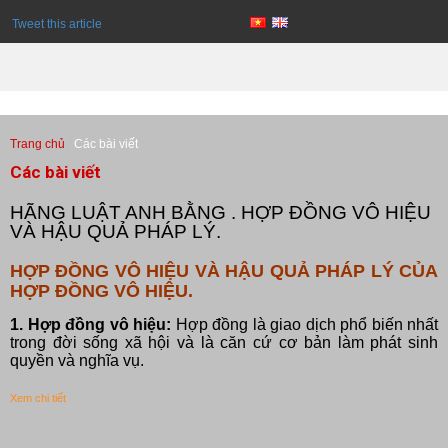
Tweet this article
Trang chủ
Các bài viết
Các bài viết
HÃNG LUẬT ANH BẰNG . HỢP ĐỒNG VÔ HIỆU
VÀ HẬU QUẢ PHÁP LÝ.
HỢP ĐỒNG VÔ HIỆU VÀ HẬU QUẢ PHÁP LÝ CỦA
HỢP ĐỒNG VÔ HIỆU.
1. Hợp đồng vô hiệu:
Hợp đồng là giao dịch phổ biến nhất
trong đời sống xã hội và là căn cứ cơ bản làm phát sinh
quyền và nghĩa vụ.
Xem chi tiết