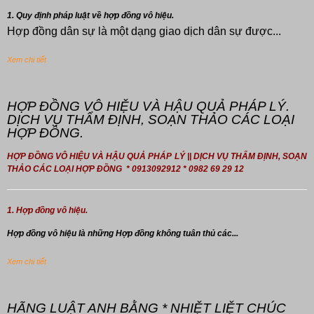
1. Quy định pháp luật về hợp đồng vô hiệu.
Hợp đồng dân sự là một dạng giao dịch dân sự được...
Xem chi tiết
HỢP ĐỒNG VÔ HIỆU VÀ HẬU QUẢ PHÁP LÝ.
DỊCH VỤ THẨM ĐỊNH, SOẠN THẢO CÁC LOẠI
HỢP ĐỒNG.
HỢP ĐỒNG VÔ HIỆU VÀ HẬU QUẢ PHÁP LÝ || DỊCH VỤ THẨM ĐỊNH, SOẠN
THẢO CÁC LOẠI HỢP ĐỒNG * 0913092912 * 0982 69 29 12
1. Hợp đồng vô hiệu.
Hợp đồng
vô hiệu là những Hợp đồng không tuân thủ các...
Xem chi tiết
HÃNG LUẬT ANH BẰNG * NHIỆT LIỆT CHÚC