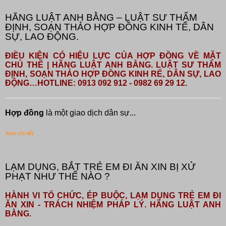
HÃNG LUẬT ANH BẰNG – LUẬT SƯ THẨM
ĐỊNH, SOẠN THẢO HỢP ĐỒNG KINH TẾ, DÂN
SỰ, LAO ĐỘNG.
ĐIỀU KIỆN CÓ HIỆU LỰC CỦA HỢP ĐỒNG VỀ MẶT
CHỦ THỂ | HÃNG LUẬT ANH BẰNG. LUẬT SƯ THẨM
ĐỊNH, SOẠN THẢO HỢP ĐỒNG KINH RẾ, DÂN SỰ, LAO
ĐỘNG…HOTLINE: 0913 092 912 - 0982 69 29 12.
Hợp đồng
là một giao dịch dân sự...
Xem chi tiết
LẠM DỤNG, BẮT TRẺ EM ĐI ĂN XIN BỊ XỬ
PHẠT NHƯ THẾ NÀO ?
HÀNH VI TỔ CHỨC, ÉP BUỘC, LẠM DỤNG TRẺ EM ĐI
ĂN XIN - TRÁCH NHIỆM PHÁP LÝ. HÃNG LUẬT ANH
BẰNG.