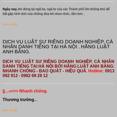
Ngày nay,
khi đứng tại ngã ba, ngã tư của các Thành phố lớn không khó để
bắt gặp hình ảnh của những đứa trẻ nheo nhóc, lấm lem...
Xem chi tiết
DỊCH VỤ LUẬT SƯ RIÊNG DOANH NGHIỆP, CÁ
NHÂN DANH TIẾNG TẠI HÀ NỘI . HÃNG LUẬT
ANH BẰNG.
DỊCH VỤ LUẬT SƯ RIÊNG DOANH NGHIỆP, CÁ NHÂN
DANH TIẾNG TẠI HÀ NỘI BỞI HÃNG LUẬT ANH BẰNG:
NHANH CHÓNG - BAO QUÁT - HIỆU QUẢ.
Hotline:
0913
092 912 - 0982 69 29 12
||....=>>> Nhanh chóng.
Thương trường
...
Xem chi tiết