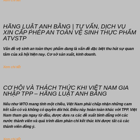
Xem chi tiết
HÃNG LUẬT ANH BẰNG | TƯ VẤN, DỊCH VỤ
XIN CẤP PHÉP AN TOÀN VỆ SINH THỰC PHẨM
ATVSTP
Vấn đề vệ sinh an toàn thực phẩm đang là vấn đề đặc biệt thu hút sự quan
tâm của xã hội hiện nay. Cơ sở sản xuất, kinh doanh.
Xem chi tiết
CƠ HỘI VÀ THÁCH THỨC KHI VIỆT NAM GIA
NHẬP TPP – HÃNG LUẬT ANH BẰNG
Nếu như WTO mang tính một chiều, Việt Nam phải chấp nhận những cam
kết sẵn có và không có quyền đòi hỏi. Điều này hoàn toàn khác với TPP. Việt
Nam tham gia ngay từ đầu, được đưa ra các đề xuất bình đẳng với các
nước thành viên và quá trình đàm phán chỉ kết thúc khi được tất cả các
thành viên đồng ý.
Xem chi tiết