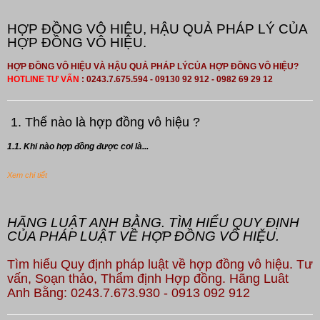
HỢP ĐỒNG VÔ HIỆU, HẬU QUẢ PHÁP LÝ CỦA
HỢP ĐỒNG VÔ HIỆU.
HỢP ĐỒNG VÔ HIỆU VÀ HẬU QUẢ PHÁP LÝCỦA HỢP ĐỒNG VÔ HIỆU?
HOTLINE TƯ VẤN
: 0243.7.675.594 - 09130 92 912 - 0982 69 29 12
1. Thế nào là hợp đồng vô hiệu ?
1.1. Khi nào hợp đồng được coi là...
Xem chi tiết
HÃNG LUẬT ANH BẰNG. TÌM HIỂU QUY ĐỊNH
CỦA PHÁP LUẬT VỀ HỢP ĐỒNG VÔ HIỆU.
Tìm hiểu Quy định pháp luật về hợp đồng vô hiệu. Tư
vấn, Soạn thảo, Thẩm định Hợp đồng. Hãng Luât
Anh Bằng: 0243.7.673.930 - 0913 092 912