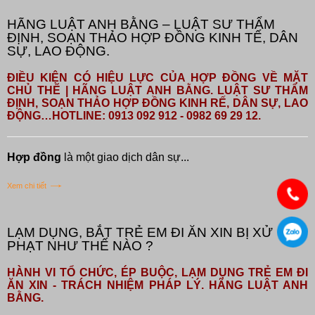
HÃNG LUẬT ANH BẰNG – LUẬT SƯ THẨM
ĐỊNH, SOẠN THẢO HỢP ĐỒNG KINH TẾ, DÂN
SỰ, LAO ĐỘNG.
ĐIỀU KIỆN CÓ HIỆU LỰC CỦA HỢP ĐỒNG VỀ MẶT
CHỦ THỂ | HÃNG LUẬT ANH BẰNG. LUẬT SƯ THẨM
ĐỊNH, SOẠN THẢO HỢP ĐỒNG KINH RẾ, DÂN SỰ, LAO
ĐỘNG…HOTLINE: 0913 092 912 - 0982 69 29 12.
Hợp đồng
là một giao dịch dân sự...
Xem chi tiết
LẠM DỤNG, BẮT TRẺ EM ĐI ĂN XIN BỊ XỬ
PHẠT NHƯ THẾ NÀO ?
HÀNH VI TỔ CHỨC, ÉP BUỘC, LẠM DỤNG TRẺ EM ĐI
ĂN XIN - TRÁCH NHIỆM PHÁP LÝ. HÃNG LUẬT ANH
BẰNG.