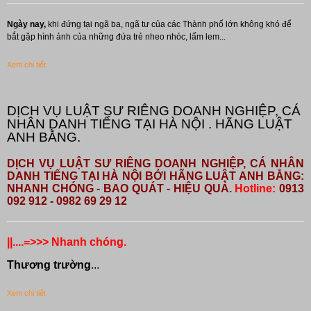
Ngày nay,
khi đứng tại ngã ba, ngã tư của các Thành phố lớn không khó để
bắt gặp hình ảnh của những đứa trẻ nheo nhóc, lấm lem...
Xem chi tiết
DỊCH VỤ LUẬT SƯ RIÊNG DOANH NGHIỆP, CÁ
NHÂN DANH TIẾNG TẠI HÀ NỘI . HÃNG LUẬT
ANH BẰNG.
DỊCH VỤ LUẬT SƯ RIÊNG DOANH NGHIỆP, CÁ NHÂN
DANH TIẾNG TẠI HÀ NỘI BỞI HÃNG LUẬT ANH BẰNG:
NHANH CHÓNG - BAO QUÁT - HIỆU QUẢ.
Hotline:
0913
092 912 - 0982 69 29 12
||....=>>> Nhanh chóng.
Thương trường
...
Xem chi tiết