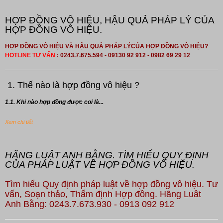
HỢP ĐỒNG VÔ HIỆU, HẬU QUẢ PHÁP LÝ CỦA
HỢP ĐỒNG VÔ HIỆU.
HỢP ĐỒNG VÔ HIỆU VÀ HẬU QUẢ PHÁP LÝCỦA HỢP ĐỒNG VÔ HIỆU?
HOTLINE TƯ VẤN
: 0243.7.675.594 - 09130 92 912 - 0982 69 29 12
1. Thế nào là hợp đồng vô hiệu ?
1.1. Khi nào hợp đồng được coi là...
Xem chi tiết
HÃNG LUẬT ANH BẰNG. TÌM HIỂU QUY ĐỊNH
CỦA PHÁP LUẬT VỀ HỢP ĐỒNG VÔ HIỆU.
Tìm hiểu Quy định pháp luật về hợp đồng vô hiệu. Tư
vấn, Soạn thảo, Thẩm định Hợp đồng. Hãng Luât
Anh Bằng: 0243.7.673.930 - 0913 092 912