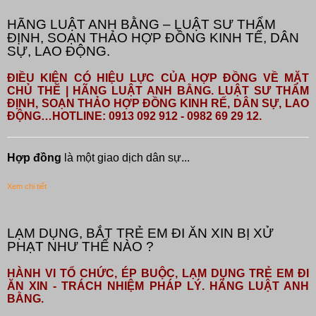
HÃNG LUẬT ANH BẰNG – LUẬT SƯ THẨM
ĐỊNH, SOẠN THẢO HỢP ĐỒNG KINH TẾ, DÂN
SỰ, LAO ĐỘNG.
ĐIỀU KIỆN CÓ HIỆU LỰC CỦA HỢP ĐỒNG VỀ MẶT
CHỦ THỂ | HÃNG LUẬT ANH BẰNG. LUẬT SƯ THẨM
ĐỊNH, SOẠN THẢO HỢP ĐỒNG KINH RẾ, DÂN SỰ, LAO
ĐỘNG…HOTLINE: 0913 092 912 - 0982 69 29 12.
Hợp đồng
là một giao dịch dân sự...
Xem chi tiết
LẠM DỤNG, BẮT TRẺ EM ĐI ĂN XIN BỊ XỬ
PHẠT NHƯ THẾ NÀO ?
HÀNH VI TỔ CHỨC, ÉP BUỘC, LẠM DỤNG TRẺ EM ĐI
ĂN XIN - TRÁCH NHIỆM PHÁP LÝ. HÃNG LUẬT ANH
BẰNG.