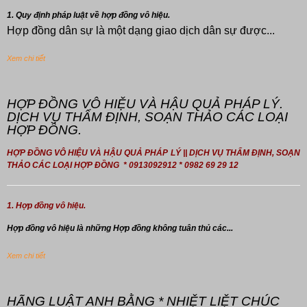
1. Quy định pháp luật về hợp đồng vô hiệu.
Hợp đồng dân sự là một dạng giao dịch dân sự được...
Xem chi tiết
HỢP ĐỒNG VÔ HIỆU VÀ HẬU QUẢ PHÁP LÝ.
DỊCH VỤ THẨM ĐỊNH, SOẠN THẢO CÁC LOẠI
HỢP ĐỒNG.
HỢP ĐỒNG VÔ HIỆU VÀ HẬU QUẢ PHÁP LÝ || DỊCH VỤ THẨM ĐỊNH, SOẠN
THẢO CÁC LOẠI HỢP ĐỒNG * 0913092912 * 0982 69 29 12
1. Hợp đồng vô hiệu.
Hợp đồng
vô hiệu là những Hợp đồng không tuân thủ các...
Xem chi tiết
HÃNG LUẬT ANH BẰNG * NHIỆT LIỆT CHÚC