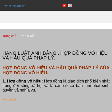
Tweet this article
Trang chủ
Các bài viết
Các bài viết
HÃNG LUẬT ANH BẰNG . HỢP ĐỒNG VÔ HIỆU
VÀ HẬU QUẢ PHÁP LÝ.
HỢP ĐỒNG VÔ HIỆU VÀ HẬU QUẢ PHÁP LÝ CỦA
HỢP ĐỒNG VÔ HIỆU.
1. Hợp đồng vô hiệu:
Hợp đồng là giao dịch phổ biến nhất
trong đời sống xã hội và là căn cứ cơ bản làm phát sinh
quyền và nghĩa vụ.
Xem chi tiết