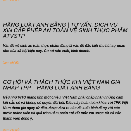
Xem chi tiết
HÃNG LUẬT ANH BẰNG | TƯ VẤN, DỊCH VỤ
XIN CẤP PHÉP AN TOÀN VỆ SINH THỰC PHẨM
ATVSTP
Vấn đề vệ sinh an toàn thực phẩm đang là vấn đề đặc biệt thu hút sự quan
tâm của xã hội hiện nay. Cơ sở sản xuất, kinh doanh.
Xem chi tiết
CƠ HỘI VÀ THÁCH THỨC KHI VIỆT NAM GIA
NHẬP TPP – HÃNG LUẬT ANH BẰNG
Nếu như WTO mang tính một chiều, Việt Nam phải chấp nhận những cam
kết sẵn có và không có quyền đòi hỏi. Điều này hoàn toàn khác với TPP. Việt
Nam tham gia ngay từ đầu, được đưa ra các đề xuất bình đẳng với các
nước thành viên và quá trình đàm phán chỉ kết thúc khi được tất cả các
thành viên đồng ý.
Xem chi tiết