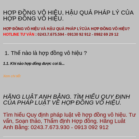
HỢP ĐỒNG VÔ HIỆU, HẬU QUẢ PHÁP LÝ CỦA
HỢP ĐỒNG VÔ HIỆU.
HỢP ĐỒNG VÔ HIỆU VÀ HẬU QUẢ PHÁP LÝCỦA HỢP ĐỒNG VÔ HIỆU?
HOTLINE TƯ VẤN
: 0243.7.675.594 - 09130 92 912 - 0982 69 29 12
1. Thế nào là hợp đồng vô hiệu ?
1.1. Khi nào hợp đồng được coi là...
Xem chi tiết
HÃNG LUẬT ANH BẰNG. TÌM HIỂU QUY ĐỊNH
CỦA PHÁP LUẬT VỀ HỢP ĐỒNG VÔ HIỆU.
Tìm hiểu Quy định pháp luật về hợp đồng vô hiệu. Tư
vấn, Soạn thảo, Thẩm định Hợp đồng. Hãng Luât
Anh Bằng: 0243.7.673.930 - 0913 092 912