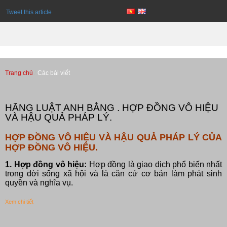
Tweet this article
Trang chủ
Các bài viết
Các bài viết
HÃNG LUẬT ANH BẰNG . HỢP ĐỒNG VÔ HIỆU
VÀ HẬU QUẢ PHÁP LÝ.
HỢP ĐỒNG VÔ HIỆU VÀ HẬU QUẢ PHÁP LÝ CỦA
HỢP ĐỒNG VÔ HIỆU.
1. Hợp đồng vô hiệu:
Hợp đồng là giao dịch phổ biến nhất
trong đời sống xã hội và là căn cứ cơ bản làm phát sinh
quyền và nghĩa vụ.
Xem chi tiết