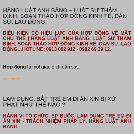
HÃNG LUẬT ANH BẰNG – LUẬT SƯ THẨM
ĐỊNH, SOẠN THẢO HỢP ĐỒNG KINH TẾ, DÂN
SỰ, LAO ĐỘNG.
ĐIỀU KIỆN CÓ HIỆU LỰC CỦA HỢP ĐỒNG VỀ MẶT
CHỦ THỂ | HÃNG LUẬT ANH BẰNG. LUẬT SƯ THẨM
ĐỊNH, SOẠN THẢO HỢP ĐỒNG KINH RẾ, DÂN SỰ, LAO
ĐỘNG…HOTLINE: 0913 092 912 - 0982 69 29 12.
Hợp đồng
là một giao dịch dân sự...
Xem chi tiết
LẠM DỤNG, BẮT TRẺ EM ĐI ĂN XIN BỊ XỬ
PHẠT NHƯ THẾ NÀO ?
HÀNH VI TỔ CHỨC, ÉP BUỘC, LẠM DỤNG TRẺ EM ĐI
ĂN XIN - TRÁCH NHIỆM PHÁP LÝ. HÃNG LUẬT ANH
BẰNG.