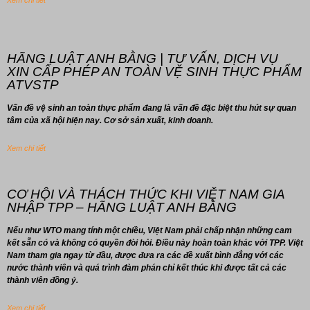
Xem chi tiết
HÃNG LUẬT ANH BẰNG | TƯ VẤN, DỊCH VỤ
XIN CẤP PHÉP AN TOÀN VỆ SINH THỰC PHẨM
ATVSTP
Vấn đề vệ sinh an toàn thực phẩm đang là vấn đề đặc biệt thu hút sự quan
tâm của xã hội hiện nay. Cơ sở sản xuất, kinh doanh.
Xem chi tiết
CƠ HỘI VÀ THÁCH THỨC KHI VIỆT NAM GIA
NHẬP TPP – HÃNG LUẬT ANH BẰNG
Nếu như WTO mang tính một chiều, Việt Nam phải chấp nhận những cam
kết sẵn có và không có quyền đòi hỏi. Điều này hoàn toàn khác với TPP. Việt
Nam tham gia ngay từ đầu, được đưa ra các đề xuất bình đẳng với các
nước thành viên và quá trình đàm phán chỉ kết thúc khi được tất cả các
thành viên đồng ý.
Xem chi tiết