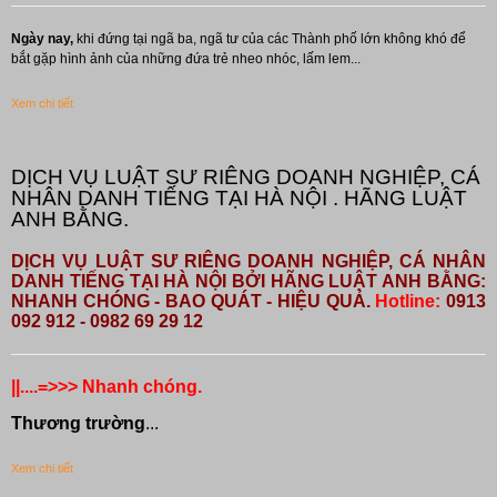
Ngày nay,
khi đứng tại ngã ba, ngã tư của các Thành phố lớn không khó để
bắt gặp hình ảnh của những đứa trẻ nheo nhóc, lấm lem...
Xem chi tiết
DỊCH VỤ LUẬT SƯ RIÊNG DOANH NGHIỆP, CÁ
NHÂN DANH TIẾNG TẠI HÀ NỘI . HÃNG LUẬT
ANH BẰNG.
DỊCH VỤ LUẬT SƯ RIÊNG DOANH NGHIỆP, CÁ NHÂN
DANH TIẾNG TẠI HÀ NỘI BỞI HÃNG LUẬT ANH BẰNG:
NHANH CHÓNG - BAO QUÁT - HIỆU QUẢ.
Hotline:
0913
092 912 - 0982 69 29 12
||....=>>> Nhanh chóng.
Thương trường
...
Xem chi tiết