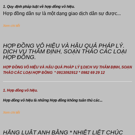
1. Quy định pháp luật về hợp đồng vô hiệu.
Hợp đồng dân sự là một dạng giao dịch dân sự được...
Xem chi tiết
HỢP ĐỒNG VÔ HIỆU VÀ HẬU QUẢ PHÁP LÝ.
DỊCH VỤ THẨM ĐỊNH, SOẠN THẢO CÁC LOẠI
HỢP ĐỒNG.
HỢP ĐỒNG VÔ HIỆU VÀ HẬU QUẢ PHÁP LÝ || DỊCH VỤ THẨM ĐỊNH, SOẠN
THẢO CÁC LOẠI HỢP ĐỒNG * 0913092912 * 0982 69 29 12
1. Hợp đồng vô hiệu.
Hợp đồng
vô hiệu là những Hợp đồng không tuân thủ các...
Xem chi tiết
HÃNG LUẬT ANH BẰNG * NHIỆT LIỆT CHÚC