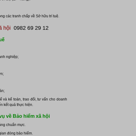
ng các tranh chấp về Sở hữu trí tuệ.
ã hội
0982 69 29 12
huế
anh nghiệp;
ơn;
án;
ế và kế toán, trao đổi, tư vấn cho doanh
n kết quả thực hiện.
h vụ về Bảo hiểm xã hội
đúng chuẩn mực.
 gian đóng bảo hiểm.