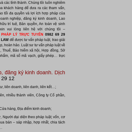
và các tỉnh thành. Chúng tôi luôn nghiêm
của khách hàng để đưa ra các tham vấn,
o tối đa quyền và lợi ích hợp pháp của
oanh nghiệp, đăng ký kinh doanh, Lao
ữu trí tuệ, Bản quyền, An toàn vệ sinh
n vui lòng liên hệ với chúng tôi –
P PHÁP LÝ TRỰC TUYẾN
0982 69 29
 LAW
để được tư vấn pháp luật, trao giải
p, hoàn hảo. Luật sư tư vấn pháp luật về
, Thuế, Bảo hiểm xã hội, Hợp đồng, Sở
c phẩm, mã số mã vạch, giấy phép… trực
, đăng ký kinh doanh. Dịch
 29 12
, liên doanh, liên danh, liên kết…;
ên, nhiều thành viên, Công ty Cổ phần,
 Cửa hàng, Địa điểm kinh doanh;
, Người đại diện theo pháp luật; vốn, cơ
ua bán – sáp nhập, hợp nhất, chia tách
y…