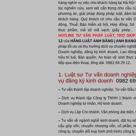
hàng nghìn vụ việc cho khách hàng tại Hà Nội 
túc nghiên cứu, xem xét cẩn trọng nhu cầu 
phương án, giải pháp đúng pháp luật, đảm bả
khách hàng. Quý khách có nhu cầu tư vấn D
động, Thuế, Bảo hiểm xã hội, Hợp đồng, Sở h
thực phẩm, mã số mã vạch, giấy phép… xi
HOTLINE TƯ VẤN PHÁP LUẬT, TRỢ GIÚ
12
của
HÃNG LUẬT ANH BẰNG | ANH BANG
pháp tối ưu và thụ hưởng dịch vụ chuyên nghiệ
Doanh nghiệp, đăng ký kinh doanh, Lao động
hữu trí tuệ, Bản quyền, An toàn vệ sinh thự
tiếp qua điện thoại, tổng đài 0982 69 29 12
.
1. Luật sư Tư vấn doanh nghiệp
vụ đăng ký kinh doanh
0982 69
–
Tư vấn thành lập doanh nghiệp, Tư vấn Đầu tư
–
Dịch vụ thành lập Công ty TNHH 1 thành vi
Doanh nghiệp tư nhân, Hộ kinh doanh;
–
Dịch vụ Lập Chi nhánh, Văn phòng đại diện,
–
Tư vấn về ngành nghề kinh doanh, đặt trụ sở
cấu góp vốn, chuyển nhượng vốn, cổ phần; m
công ty; chuyển đổi loại hình (mô hình) công t