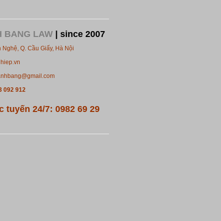
H BANG LAW
| since 2007
 Nghệ, Q. Cầu Giấy, Hà Nội
hiep.vn
anhbang@gmail.com
3 092 912
 tuyến 24/7: 0982 69 29