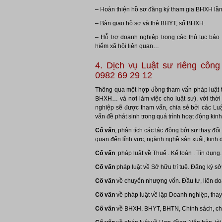
– Hoàn thiện hồ sơ đăng ký tham gia BHXH lần
– Bàn giao hồ sơ và thẻ BHYT, sổ BHXH.
– Hỗ trợ doanh nghiệp trong các thủ tục báo
hiểm xã hội liên quan…
4. Dịch vụ Luật sư riêng công 
0982 69 29 12
Thông qua một hợp đồng tham vấn pháp luật t
BHXH… và nơi làm việc cho luật sư), với thời 
nghiệp sẽ được tham vấn, chia sẻ bởi các Luậ
vấn đề phát sinh trong quá trình hoạt động kin
Cố vấn
, phân tích các tác động bởi sự thay đổ
quan đến lĩnh vực, ngành nghề sản xuất, kinh 
Cố vấn
pháp luật về Thuế . Kế toán . Tín dụng.
Cố vấn
pháp luật về Sở hữu trí tuệ. Đăng ký 
Cố vấn
về chuyển nhượng vốn. Đầu tư, liên doa
Cố vấn
về pháp luật về lập Doanh nghiệp, tha
Cố vấn
về BHXH, BHYT, BHTN, Chính sách, chế