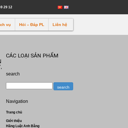
69 29 12
ịch vụ
Hỏi – Đáp PL
Liên hệ
CÁC LOẠI SẢN PHẨM
N
,
search
Navigation
Trang chủ
Giới thiệu
Hãng Luật Anh Bằng