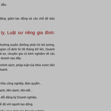
 đầu .
 tăng, giảm lao động và các chế độ bảo
ty, Luật sư riêng gia đình:
hường xuyên (không phải chi trả lương,
gian cố định từ 06 tháng trở lên, Doanh
t sư, chuyên gia có kinh nghiệm về các
h doanh sau đây:
i chính sách, pháp luật của Nhà nước liên
doanh.
sở hữu công nghiệp, Bản quyền…
nh, liên danh, liên kết…
y đổi đăng ký Doanh nghiệp.
 độ với người lao động.