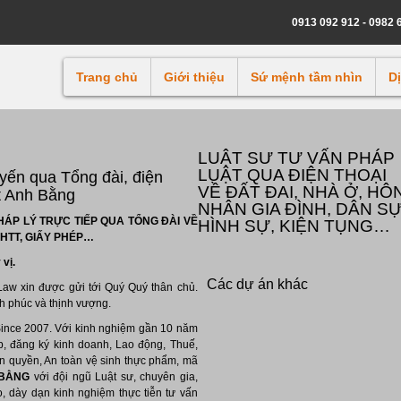
0913 092 912 - 0982 
Trang chủ
Giới thiệu
Sứ mệnh tầm nhìn
D
LUẬT SƯ TƯ VẤN PHÁP
LUẬT QUA ĐIỆN THOẠI
uyến qua Tổng đài, điện
VỀ ĐẤT ĐAI, NHÀ Ở, HÔ
t Anh Bằng
NHÂN GIA ĐÌNH, DÂN SỰ
HÁP LÝ TRỰC TIẾP QUA TỔNG ĐÀI VỀ
HÌNH SỰ, KIỆN TỤNG…
SHTT, GIẤY PHÉP…
vị.
Các dự án khác
aw xin được gửi tới Quý Quý thân chủ.
h phúc và thịnh vượng.
nce 2007. Với kinh nghiệm gần 10 năm
p, đăng ký kinh doanh, Lao động, Thuế,
ản quyền, An toàn vệ sinh thực phẩm, mã
 BẰNG
với đội ngũ Luật sư, chuyên gia,
, dày dạn kinh nghiệm thực tiễn tư vấn