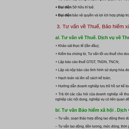
+ Đại diện
Sở hữu trí tuệ.
+ Đại diện
bảo vệ quyền và lợi ích hợp pháp tro
3. Tư vấn về Thuế, Bảo hiểm x
a/. Tư vấn về Thuế. Dịch vụ về T
+ Khảo sát thực tế (lần đầu);
+ Kiểm tra chứng từ, Tư vấn tối ưu thuế cho do
+ Lập báo cáo thuế GTGT, TNDN, TNCN;
+ Lập và nộp báo cáo tình hình sử dụng hóa đ
+ Hạch toán và lên sổ sách kế toán;
+ Hướng dẫn doanh nghiệp lưu trữ hồ sơ kế to
+ Trả lời các câu hỏi của doanh nghiệp về thu
nghiệp các nội dung, nghiệp vụ có liên quan đế
b/. Tư vấn Bảo hiểm xã hội . Dịc
– Tư vấn, soạn thảo hợp đồng lao động theo 
– Tư vấn lao động, tiền lương, mức đóng, thời