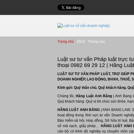
Trang chủ
2016
Tháng sáu
Luật sư tư vấn Pháp luật trực t
thoại 0982 69 29 12 | Hãng Luậ
LUẬT SƯ TƯ VẤN PHÁP LUẬT, TRỢ GIÚP P
DOANH NGHIỆP, LAO ĐỘNG, BHXH, THUẾ, 
Kính gửi:
Quý thân chủ. Quý khách hàng. Quý 
Chúng tôi,
Hãng Luật Anh Bằng
| Anh Bang L
Quý khách hàng. Quý vị lời chúc sức khỏe, hạn
HÃNG LUẬT ANH BẰNG
| ANH BANG LAW. Si
hoạt động trong lĩnh vực tư vấn Doanh nghiệ
Bảo hiểm xã hội, Hợp đồng, Sở hữu trí tuệ, B
số mã vạch, giấy phép…
HÃNG LUẬT ANH
cán bộ có trình độ nghiệp vụ chuyên môn cao