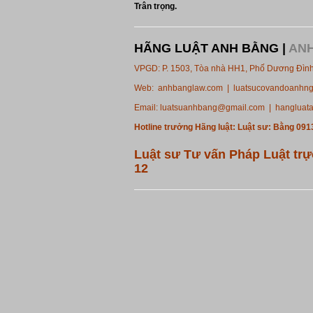
Trân trọng.
HÃNG LUẬT ANH BẰNG |
AN
VPGD: P. 1503, Tòa nhà HH1, Phố Dương Đình
Web: anhbanglaw.com | luatsucovandoanhng
Email:
luatsuanhbang@gmail.com
| hangluat
Hotline trưởng Hãng luật: Luật sư: Bằng 091
Luật sư Tư vấn Pháp Luật trực
12