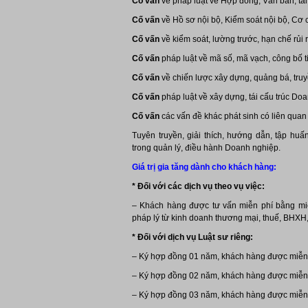
Cố vấn
về pháp luật về Hợp đồng, Văn bản, tài
Cố vấn
về Hồ sơ nội bộ, Kiểm soát nội bộ, Cơ
Cố vấn
về kiểm soát, lường trước, hạn chế rủi 
Cố vấn
pháp luật về mã số, mã vạch, công bố
Cố vấn
về chiến lược xây dựng, quảng bá, truy
Cố vấn
pháp luật về xây dựng, tái cấu trúc Do
Cố vấn
các vấn đề khác phát sinh có liên quan
Tuyên truyền, giải thích, hướng dẫn, tập huấ
trong quản lý, điều hành Doanh nghiệp.
Giá trị gia tăng dành cho khách hàng:
* Đối với các dịch vụ theo vụ việc:
– Khách hàng được tư vấn miễn phí bằng mi
pháp lý từ kinh doanh thương mại, thuế, BHXH
* Đối với dịch vụ Luật sư riêng:
– Ký hợp đồng 01 năm, khách hàng được miễn 
– Ký hợp đồng 02 năm, khách hàng được miễn 
– Ký hợp đồng 03 năm, khách hàng được miễn 