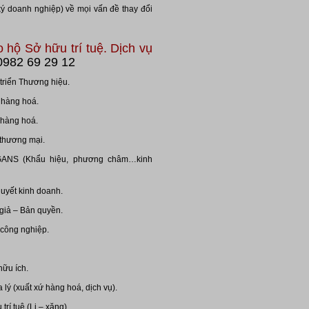
ký doanh nghiệp) về mọi vấn đề thay đổi
 hộ Sở hữu trí tuệ. Dịch vụ
982 69 29 12
 triển Thương hiệu.
 hàng hoá.
 hàng hoá.
 thương mại.
GANS (Khẩu hiệu, phương châm…kinh
quyết kinh doanh.
giả – Bản quyền.
 công nghiệp.
hữu ích.
 lý (xuất xứ hàng hoá, dịch vụ).
í tuệ (Li – xăng).