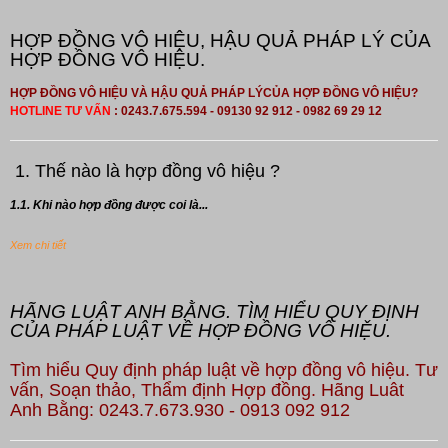
HỢP ĐỒNG VÔ HIỆU, HẬU QUẢ PHÁP LÝ CỦA
HỢP ĐỒNG VÔ HIỆU.
HỢP ĐỒNG VÔ HIỆU VÀ HẬU QUẢ PHÁP LÝCỦA HỢP ĐỒNG VÔ HIỆU?
HOTLINE TƯ VẤN
: 0243.7.675.594 - 09130 92 912 - 0982 69 29 12
1. Thế nào là hợp đồng vô hiệu ?
1.1. Khi nào hợp đồng được coi là...
Xem chi tiết
HÃNG LUẬT ANH BẰNG. TÌM HIỂU QUY ĐỊNH
CỦA PHÁP LUẬT VỀ HỢP ĐỒNG VÔ HIỆU.
Tìm hiểu Quy định pháp luật về hợp đồng vô hiệu. Tư
vấn, Soạn thảo, Thẩm định Hợp đồng. Hãng Luât
Anh Bằng: 0243.7.673.930 - 0913 092 912