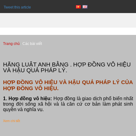
Tweet this article
Trang chủ
Các bài viết
Các bài viết
HÃNG LUẬT ANH BẰNG . HỢP ĐỒNG VÔ HIỆU
VÀ HẬU QUẢ PHÁP LÝ.
HỢP ĐỒNG VÔ HIỆU VÀ HẬU QUẢ PHÁP LÝ CỦA
HỢP ĐỒNG VÔ HIỆU.
1. Hợp đồng vô hiệu:
Hợp đồng là giao dịch phổ biến nhất
trong đời sống xã hội và là căn cứ cơ bản làm phát sinh
quyền và nghĩa vụ.
Xem chi tiết