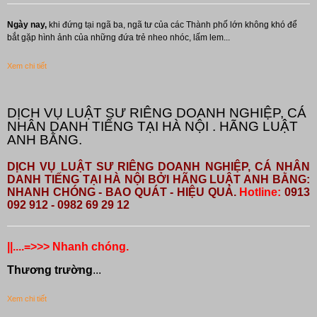
Ngày nay,
khi đứng tại ngã ba, ngã tư của các Thành phố lớn không khó để
bắt gặp hình ảnh của những đứa trẻ nheo nhóc, lấm lem...
Xem chi tiết
DỊCH VỤ LUẬT SƯ RIÊNG DOANH NGHIỆP, CÁ
NHÂN DANH TIẾNG TẠI HÀ NỘI . HÃNG LUẬT
ANH BẰNG.
DỊCH VỤ LUẬT SƯ RIÊNG DOANH NGHIỆP, CÁ NHÂN
DANH TIẾNG TẠI HÀ NỘI BỞI HÃNG LUẬT ANH BẰNG:
NHANH CHÓNG - BAO QUÁT - HIỆU QUẢ.
Hotline:
0913
092 912 - 0982 69 29 12
||....=>>> Nhanh chóng.
Thương trường
...
Xem chi tiết