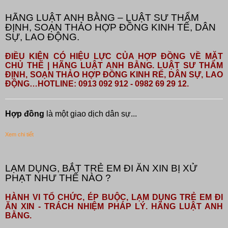
HÃNG LUẬT ANH BẰNG – LUẬT SƯ THẨM
ĐỊNH, SOẠN THẢO HỢP ĐỒNG KINH TẾ, DÂN
SỰ, LAO ĐỘNG.
ĐIỀU KIỆN CÓ HIỆU LỰC CỦA HỢP ĐỒNG VỀ MẶT
CHỦ THỂ | HÃNG LUẬT ANH BẰNG. LUẬT SƯ THẨM
ĐỊNH, SOẠN THẢO HỢP ĐỒNG KINH RẾ, DÂN SỰ, LAO
ĐỘNG…HOTLINE: 0913 092 912 - 0982 69 29 12.
Hợp đồng
là một giao dịch dân sự...
Xem chi tiết
LẠM DỤNG, BẮT TRẺ EM ĐI ĂN XIN BỊ XỬ
PHẠT NHƯ THẾ NÀO ?
HÀNH VI TỔ CHỨC, ÉP BUỘC, LẠM DỤNG TRẺ EM ĐI
ĂN XIN - TRÁCH NHIỆM PHÁP LÝ. HÃNG LUẬT ANH
BẰNG.