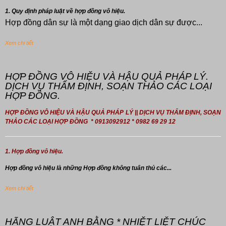
1. Quy định pháp luật về hợp đồng vô hiệu.
Hợp đồng dân sự là một dạng giao dịch dân sự được...
Xem chi tiết
HỢP ĐỒNG VÔ HIỆU VÀ HẬU QUẢ PHÁP LÝ.
DỊCH VỤ THẨM ĐỊNH, SOẠN THẢO CÁC LOẠI
HỢP ĐỒNG.
HỢP ĐỒNG VÔ HIỆU VÀ HẬU QUẢ PHÁP LÝ || DỊCH VỤ THẨM ĐỊNH, SOẠN
THẢO CÁC LOẠI HỢP ĐỒNG * 0913092912 * 0982 69 29 12
1. Hợp đồng vô hiệu.
Hợp đồng
vô hiệu là những Hợp đồng không tuân thủ các...
Xem chi tiết
HÃNG LUẬT ANH BẰNG * NHIỆT LIỆT CHÚC