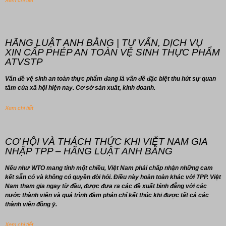
Xem chi tiết
HÃNG LUẬT ANH BẰNG | TƯ VẤN, DỊCH VỤ
XIN CẤP PHÉP AN TOÀN VỆ SINH THỰC PHẨM
ATVSTP
Vấn đề vệ sinh an toàn thực phẩm đang là vấn đề đặc biệt thu hút sự quan
tâm của xã hội hiện nay. Cơ sở sản xuất, kinh doanh.
Xem chi tiết
CƠ HỘI VÀ THÁCH THỨC KHI VIỆT NAM GIA
NHẬP TPP – HÃNG LUẬT ANH BẰNG
Nếu như WTO mang tính một chiều, Việt Nam phải chấp nhận những cam
kết sẵn có và không có quyền đòi hỏi. Điều này hoàn toàn khác với TPP. Việt
Nam tham gia ngay từ đầu, được đưa ra các đề xuất bình đẳng với các
nước thành viên và quá trình đàm phán chỉ kết thúc khi được tất cả các
thành viên đồng ý.
Xem chi tiết