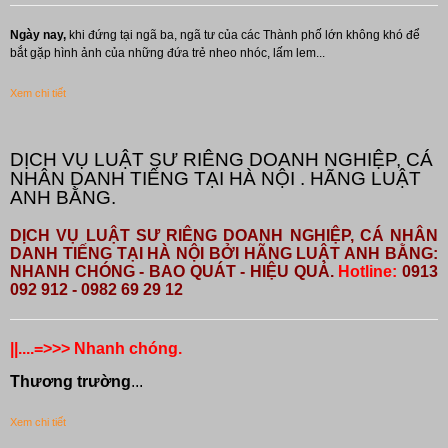
Ngày nay,
khi đứng tại ngã ba, ngã tư của các Thành phố lớn không khó để
bắt gặp hình ảnh của những đứa trẻ nheo nhóc, lấm lem...
Xem chi tiết
DỊCH VỤ LUẬT SƯ RIÊNG DOANH NGHIỆP, CÁ
NHÂN DANH TIẾNG TẠI HÀ NỘI . HÃNG LUẬT
ANH BẰNG.
DỊCH VỤ LUẬT SƯ RIÊNG DOANH NGHIỆP, CÁ NHÂN
DANH TIẾNG TẠI HÀ NỘI BỞI HÃNG LUẬT ANH BẰNG:
NHANH CHÓNG - BAO QUÁT - HIỆU QUẢ.
Hotline:
0913
092 912 - 0982 69 29 12
||....=>>> Nhanh chóng.
Thương trường
...
Xem chi tiết