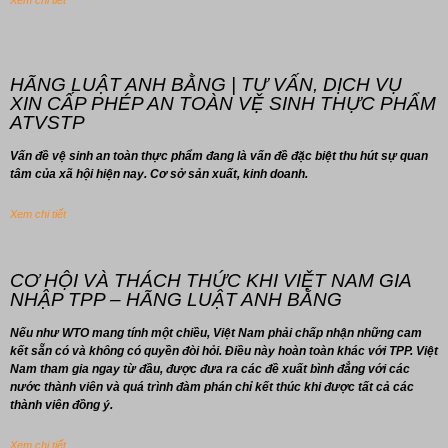
Xem chi tiết
HÃNG LUẬT ANH BẰNG | TƯ VẤN, DỊCH VỤ
XIN CẤP PHÉP AN TOÀN VỆ SINH THỰC PHẨM
ATVSTP
Vấn đề vệ sinh an toàn thực phẩm đang là vấn đề đặc biệt thu hút sự quan
tâm của xã hội hiện nay. Cơ sở sản xuất, kinh doanh.
Xem chi tiết
CƠ HỘI VÀ THÁCH THỨC KHI VIỆT NAM GIA
NHẬP TPP – HÃNG LUẬT ANH BẰNG
Nếu như WTO mang tính một chiều, Việt Nam phải chấp nhận những cam
kết sẵn có và không có quyền đòi hỏi. Điều này hoàn toàn khác với TPP. Việt
Nam tham gia ngay từ đầu, được đưa ra các đề xuất bình đẳng với các
nước thành viên và quá trình đàm phán chỉ kết thúc khi được tất cả các
thành viên đồng ý.
Xem chi tiết