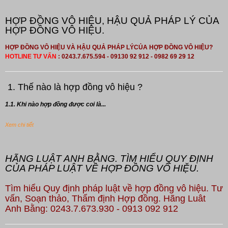
HỢP ĐỒNG VÔ HIỆU, HẬU QUẢ PHÁP LÝ CỦA
HỢP ĐỒNG VÔ HIỆU.
HỢP ĐỒNG VÔ HIỆU VÀ HẬU QUẢ PHÁP LÝCỦA HỢP ĐỒNG VÔ HIỆU?
HOTLINE TƯ VẤN
: 0243.7.675.594 - 09130 92 912 - 0982 69 29 12
1. Thế nào là hợp đồng vô hiệu ?
1.1. Khi nào hợp đồng được coi là...
Xem chi tiết
HÃNG LUẬT ANH BẰNG. TÌM HIỂU QUY ĐỊNH
CỦA PHÁP LUẬT VỀ HỢP ĐỒNG VÔ HIỆU.
Tìm hiểu Quy định pháp luật về hợp đồng vô hiệu. Tư
vấn, Soạn thảo, Thẩm định Hợp đồng. Hãng Luât
Anh Bằng: 0243.7.673.930 - 0913 092 912