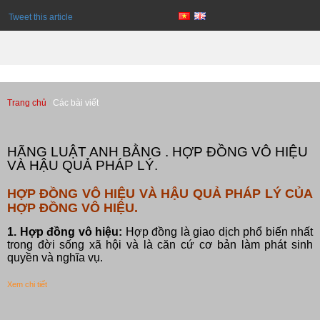
Tweet this article
Trang chủ
Các bài viết
Các bài viết
HÃNG LUẬT ANH BẰNG . HỢP ĐỒNG VÔ HIỆU
VÀ HẬU QUẢ PHÁP LÝ.
HỢP ĐỒNG VÔ HIỆU VÀ HẬU QUẢ PHÁP LÝ CỦA
HỢP ĐỒNG VÔ HIỆU.
1. Hợp đồng vô hiệu:
Hợp đồng là giao dịch phổ biến nhất
trong đời sống xã hội và là căn cứ cơ bản làm phát sinh
quyền và nghĩa vụ.
Xem chi tiết