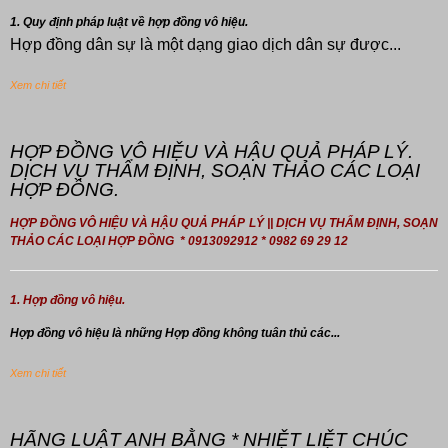
1. Quy định pháp luật về hợp đồng vô hiệu.
Hợp đồng dân sự là một dạng giao dịch dân sự được...
Xem chi tiết
HỢP ĐỒNG VÔ HIỆU VÀ HẬU QUẢ PHÁP LÝ.
DỊCH VỤ THẨM ĐỊNH, SOẠN THẢO CÁC LOẠI
HỢP ĐỒNG.
HỢP ĐỒNG VÔ HIỆU VÀ HẬU QUẢ PHÁP LÝ || DỊCH VỤ THẨM ĐỊNH, SOẠN
THẢO CÁC LOẠI HỢP ĐỒNG * 0913092912 * 0982 69 29 12
1. Hợp đồng vô hiệu.
Hợp đồng
vô hiệu là những Hợp đồng không tuân thủ các...
Xem chi tiết
HÃNG LUẬT ANH BẰNG * NHIỆT LIỆT CHÚC