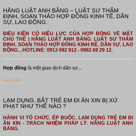
HÃNG LUẬT ANH BẰNG – LUẬT SƯ THẨM
ĐỊNH, SOẠN THẢO HỢP ĐỒNG KINH TẾ, DÂN
SỰ, LAO ĐỘNG.
ĐIỀU KIỆN CÓ HIỆU LỰC CỦA HỢP ĐỒNG VỀ MẶT
CHỦ THỂ | HÃNG LUẬT ANH BẰNG. LUẬT SƯ THẨM
ĐỊNH, SOẠN THẢO HỢP ĐỒNG KINH RẾ, DÂN SỰ, LAO
ĐỘNG…HOTLINE: 0913 092 912 - 0982 69 29 12.
Hợp đồng
là một giao dịch dân sự...
Xem chi tiết
LẠM DỤNG, BẮT TRẺ EM ĐI ĂN XIN BỊ XỬ
PHẠT NHƯ THẾ NÀO ?
HÀNH VI TỔ CHỨC, ÉP BUỘC, LẠM DỤNG TRẺ EM ĐI
ĂN XIN - TRÁCH NHIỆM PHÁP LÝ. HÃNG LUẬT ANH
BẰNG.