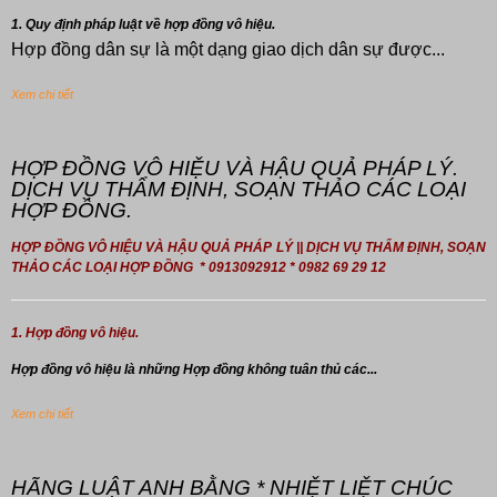
1. Quy định pháp luật về hợp đồng vô hiệu.
Hợp đồng dân sự là một dạng giao dịch dân sự được...
Xem chi tiết
HỢP ĐỒNG VÔ HIỆU VÀ HẬU QUẢ PHÁP LÝ.
DỊCH VỤ THẨM ĐỊNH, SOẠN THẢO CÁC LOẠI
HỢP ĐỒNG.
HỢP ĐỒNG VÔ HIỆU VÀ HẬU QUẢ PHÁP LÝ || DỊCH VỤ THẨM ĐỊNH, SOẠN
THẢO CÁC LOẠI HỢP ĐỒNG * 0913092912 * 0982 69 29 12
1. Hợp đồng vô hiệu.
Hợp đồng
vô hiệu là những Hợp đồng không tuân thủ các...
Xem chi tiết
HÃNG LUẬT ANH BẰNG * NHIỆT LIỆT CHÚC