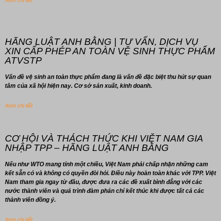
Xem chi tiết
HÃNG LUẬT ANH BẰNG | TƯ VẤN, DỊCH VỤ
XIN CẤP PHÉP AN TOÀN VỆ SINH THỰC PHẨM
ATVSTP
Vấn đề vệ sinh an toàn thực phẩm đang là vấn đề đặc biệt thu hút sự quan
tâm của xã hội hiện nay. Cơ sở sản xuất, kinh doanh.
Xem chi tiết
CƠ HỘI VÀ THÁCH THỨC KHI VIỆT NAM GIA
NHẬP TPP – HÃNG LUẬT ANH BẰNG
Nếu như WTO mang tính một chiều, Việt Nam phải chấp nhận những cam
kết sẵn có và không có quyền đòi hỏi. Điều này hoàn toàn khác với TPP. Việt
Nam tham gia ngay từ đầu, được đưa ra các đề xuất bình đẳng với các
nước thành viên và quá trình đàm phán chỉ kết thúc khi được tất cả các
thành viên đồng ý.
Xem chi tiết