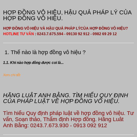
HỢP ĐỒNG VÔ HIỆU, HẬU QUẢ PHÁP LÝ CỦA
HỢP ĐỒNG VÔ HIỆU.
HỢP ĐỒNG VÔ HIỆU VÀ HẬU QUẢ PHÁP LÝCỦA HỢP ĐỒNG VÔ HIỆU?
HOTLINE TƯ VẤN
: 0243.7.675.594 - 09130 92 912 - 0982 69 29 12
1. Thế nào là hợp đồng vô hiệu ?
1.1. Khi nào hợp đồng được coi là...
Xem chi tiết
HÃNG LUẬT ANH BẰNG. TÌM HIỂU QUY ĐỊNH
CỦA PHÁP LUẬT VỀ HỢP ĐỒNG VÔ HIỆU.
Tìm hiểu Quy định pháp luật về hợp đồng vô hiệu. Tư
vấn, Soạn thảo, Thẩm định Hợp đồng. Hãng Luât
Anh Bằng: 0243.7.673.930 - 0913 092 912