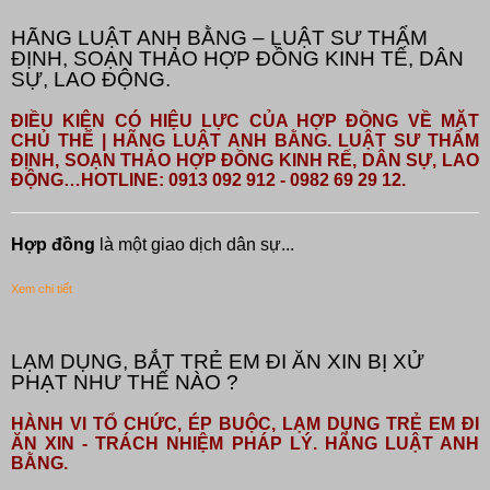
HÃNG LUẬT ANH BẰNG – LUẬT SƯ THẨM
ĐỊNH, SOẠN THẢO HỢP ĐỒNG KINH TẾ, DÂN
SỰ, LAO ĐỘNG.
ĐIỀU KIỆN CÓ HIỆU LỰC CỦA HỢP ĐỒNG VỀ MẶT
CHỦ THỂ | HÃNG LUẬT ANH BẰNG. LUẬT SƯ THẨM
ĐỊNH, SOẠN THẢO HỢP ĐỒNG KINH RẾ, DÂN SỰ, LAO
ĐỘNG…HOTLINE: 0913 092 912 - 0982 69 29 12.
Hợp đồng
là một giao dịch dân sự...
Xem chi tiết
LẠM DỤNG, BẮT TRẺ EM ĐI ĂN XIN BỊ XỬ
PHẠT NHƯ THẾ NÀO ?
HÀNH VI TỔ CHỨC, ÉP BUỘC, LẠM DỤNG TRẺ EM ĐI
ĂN XIN - TRÁCH NHIỆM PHÁP LÝ. HÃNG LUẬT ANH
BẰNG.