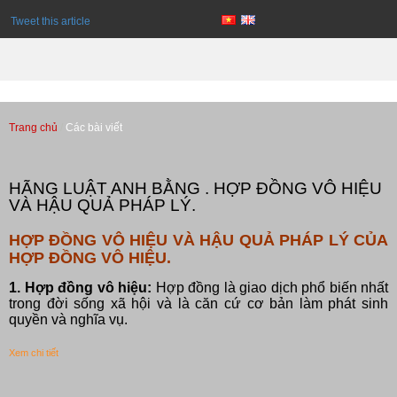
Tweet this article
Trang chủ
Các bài viết
Các bài viết
HÃNG LUẬT ANH BẰNG . HỢP ĐỒNG VÔ HIỆU
VÀ HẬU QUẢ PHÁP LÝ.
HỢP ĐỒNG VÔ HIỆU VÀ HẬU QUẢ PHÁP LÝ CỦA
HỢP ĐỒNG VÔ HIỆU.
1. Hợp đồng vô hiệu:
Hợp đồng là giao dịch phổ biến nhất
trong đời sống xã hội và là căn cứ cơ bản làm phát sinh
quyền và nghĩa vụ.
Xem chi tiết