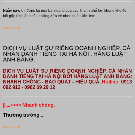
Ngày nay,
khi đứng tại ngã ba, ngã tư của các Thành phố lớn không khó để
bắt gặp hình ảnh của những đứa trẻ nheo nhóc, lấm lem...
Xem chi tiết
DỊCH VỤ LUẬT SƯ RIÊNG DOANH NGHIỆP, CÁ
NHÂN DANH TIẾNG TẠI HÀ NỘI . HÃNG LUẬT
ANH BẰNG.
DỊCH VỤ LUẬT SƯ RIÊNG DOANH NGHIỆP, CÁ NHÂN
DANH TIẾNG TẠI HÀ NỘI BỞI HÃNG LUẬT ANH BẰNG:
NHANH CHÓNG - BAO QUÁT - HIỆU QUẢ.
Hotline:
0913
092 912 - 0982 69 29 12
||....=>>> Nhanh chóng.
Thương trường
...
Xem chi tiết