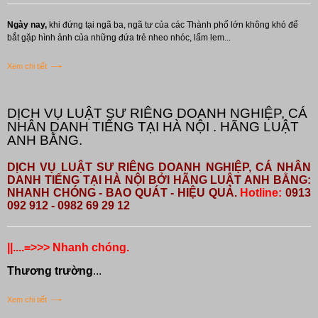
Ngày nay,
khi đứng tại ngã ba, ngã tư của các Thành phố lớn không khó để
bắt gặp hình ảnh của những đứa trẻ nheo nhóc, lấm lem...
Xem chi tiết
DỊCH VỤ LUẬT SƯ RIÊNG DOANH NGHIỆP, CÁ
NHÂN DANH TIẾNG TẠI HÀ NỘI . HÃNG LUẬT
ANH BẰNG.
DỊCH VỤ LUẬT SƯ RIÊNG DOANH NGHIỆP, CÁ NHÂN
DANH TIẾNG TẠI HÀ NỘI BỞI HÃNG LUẬT ANH BẰNG:
NHANH CHÓNG - BAO QUÁT - HIỆU QUẢ.
Hotline:
0913
092 912 - 0982 69 29 12
||....=>>> Nhanh chóng.
Thương trường
...
Xem chi tiết