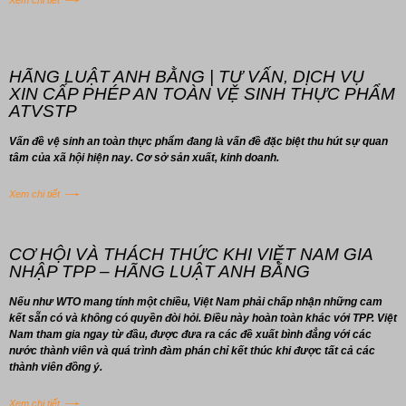
Xem chi tiết
HÃNG LUẬT ANH BẰNG | TƯ VẤN, DỊCH VỤ
XIN CẤP PHÉP AN TOÀN VỆ SINH THỰC PHẨM
ATVSTP
Vấn đề vệ sinh an toàn thực phẩm đang là vấn đề đặc biệt thu hút sự quan
tâm của xã hội hiện nay. Cơ sở sản xuất, kinh doanh.
Xem chi tiết
CƠ HỘI VÀ THÁCH THỨC KHI VIỆT NAM GIA
NHẬP TPP – HÃNG LUẬT ANH BẰNG
Nếu như WTO mang tính một chiều, Việt Nam phải chấp nhận những cam
kết sẵn có và không có quyền đòi hỏi. Điều này hoàn toàn khác với TPP. Việt
Nam tham gia ngay từ đầu, được đưa ra các đề xuất bình đẳng với các
nước thành viên và quá trình đàm phán chỉ kết thúc khi được tất cả các
thành viên đồng ý.
Xem chi tiết