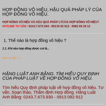
HỢP ĐỒNG VÔ HIỆU, HẬU QUẢ PHÁP LÝ CỦA
HỢP ĐỒNG VÔ HIỆU.
HỢP ĐỒNG VÔ HIỆU VÀ HẬU QUẢ PHÁP LÝCỦA HỢP ĐỒNG VÔ HIỆU?
HOTLINE TƯ VẤN
: 0243.7.675.594 - 09130 92 912 - 0982 69 29 12
1. Thế nào là hợp đồng vô hiệu ?
1.1. Khi nào hợp đồng được coi là...
Xem chi tiết
HÃNG LUẬT ANH BẰNG. TÌM HIỂU QUY ĐỊNH
CỦA PHÁP LUẬT VỀ HỢP ĐỒNG VÔ HIỆU.
Tìm hiểu Quy định pháp luật về hợp đồng vô hiệu. Tư
vấn, Soạn thảo, Thẩm định Hợp đồng. Hãng Luât
Anh Bằng: 0243.7.673.930 - 0913 092 912