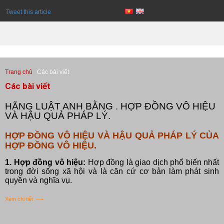
Tweet this article
Trang chủ
Các bài viết
Các bài viết
HÃNG LUẬT ANH BẰNG . HỢP ĐỒNG VÔ HIỆU
VÀ HẬU QUẢ PHÁP LÝ.
HỢP ĐỒNG VÔ HIỆU VÀ HẬU QUẢ PHÁP LÝ CỦA
HỢP ĐỒNG VÔ HIỆU.
1. Hợp đồng vô hiệu:
Hợp đồng là giao dịch phổ biến nhất
trong đời sống xã hội và là căn cứ cơ bản làm phát sinh
quyền và nghĩa vụ.
Xem chi tiết