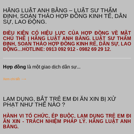
HÃNG LUẬT ANH BẰNG – LUẬT SƯ THẨM
ĐỊNH, SOẠN THẢO HỢP ĐỒNG KINH TẾ, DÂN
SỰ, LAO ĐỘNG.
ĐIỀU KIỆN CÓ HIỆU LỰC CỦA HỢP ĐỒNG VỀ MẶT
CHỦ THỂ | HÃNG LUẬT ANH BẰNG. LUẬT SƯ THẨM
ĐỊNH, SOẠN THẢO HỢP ĐỒNG KINH RẾ, DÂN SỰ, LAO
ĐỘNG…HOTLINE: 0913 092 912 - 0982 69 29 12.
Hợp đồng
là một giao dịch dân sự...
Xem chi tiết
LẠM DỤNG, BẮT TRẺ EM ĐI ĂN XIN BỊ XỬ
PHẠT NHƯ THẾ NÀO ?
HÀNH VI TỔ CHỨC, ÉP BUỘC, LẠM DỤNG TRẺ EM ĐI
ĂN XIN - TRÁCH NHIỆM PHÁP LÝ. HÃNG LUẬT ANH
BẰNG.