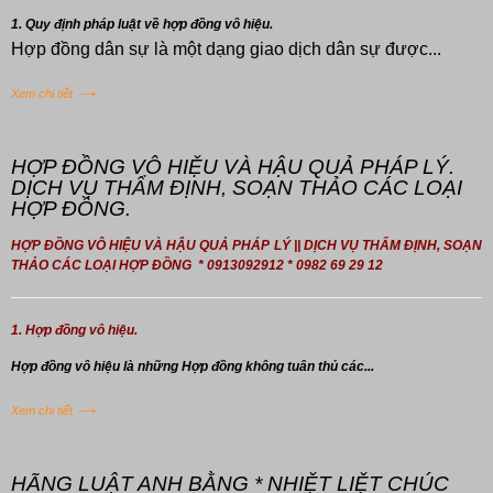
1. Quy định pháp luật về hợp đồng vô hiệu.
Hợp đồng dân sự là một dạng giao dịch dân sự được...
Xem chi tiết
HỢP ĐỒNG VÔ HIỆU VÀ HẬU QUẢ PHÁP LÝ.
DỊCH VỤ THẨM ĐỊNH, SOẠN THẢO CÁC LOẠI
HỢP ĐỒNG.
HỢP ĐỒNG VÔ HIỆU VÀ HẬU QUẢ PHÁP LÝ || DỊCH VỤ THẨM ĐỊNH, SOẠN
THẢO CÁC LOẠI HỢP ĐỒNG * 0913092912 * 0982 69 29 12
1. Hợp đồng vô hiệu.
Hợp đồng
vô hiệu là những Hợp đồng không tuân thủ các...
Xem chi tiết
HÃNG LUẬT ANH BẰNG * NHIỆT LIỆT CHÚC