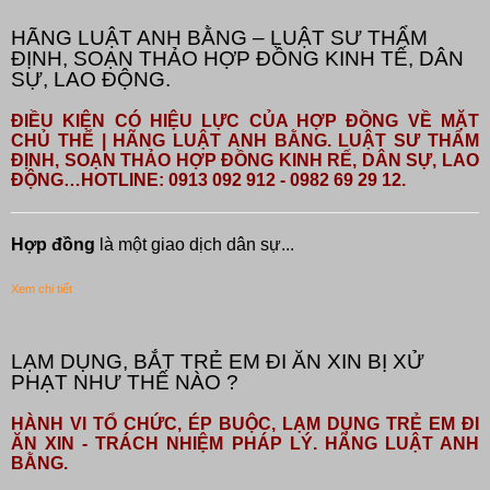
HÃNG LUẬT ANH BẰNG – LUẬT SƯ THẨM
ĐỊNH, SOẠN THẢO HỢP ĐỒNG KINH TẾ, DÂN
SỰ, LAO ĐỘNG.
ĐIỀU KIỆN CÓ HIỆU LỰC CỦA HỢP ĐỒNG VỀ MẶT
CHỦ THỂ | HÃNG LUẬT ANH BẰNG. LUẬT SƯ THẨM
ĐỊNH, SOẠN THẢO HỢP ĐỒNG KINH RẾ, DÂN SỰ, LAO
ĐỘNG…HOTLINE: 0913 092 912 - 0982 69 29 12.
Hợp đồng
là một giao dịch dân sự...
Xem chi tiết
LẠM DỤNG, BẮT TRẺ EM ĐI ĂN XIN BỊ XỬ
PHẠT NHƯ THẾ NÀO ?
HÀNH VI TỔ CHỨC, ÉP BUỘC, LẠM DỤNG TRẺ EM ĐI
ĂN XIN - TRÁCH NHIỆM PHÁP LÝ. HÃNG LUẬT ANH
BẰNG.