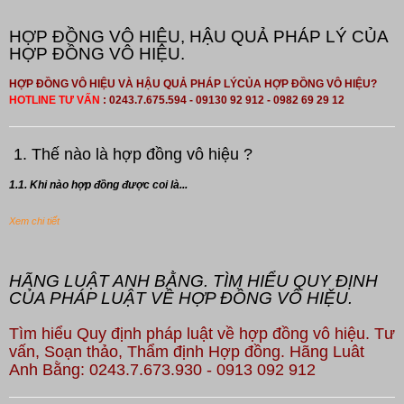
HỢP ĐỒNG VÔ HIỆU, HẬU QUẢ PHÁP LÝ CỦA
HỢP ĐỒNG VÔ HIỆU.
HỢP ĐỒNG VÔ HIỆU VÀ HẬU QUẢ PHÁP LÝCỦA HỢP ĐỒNG VÔ HIỆU?
HOTLINE TƯ VẤN
: 0243.7.675.594 - 09130 92 912 - 0982 69 29 12
1. Thế nào là hợp đồng vô hiệu ?
1.1. Khi nào hợp đồng được coi là...
Xem chi tiết
HÃNG LUẬT ANH BẰNG. TÌM HIỂU QUY ĐỊNH
CỦA PHÁP LUẬT VỀ HỢP ĐỒNG VÔ HIỆU.
Tìm hiểu Quy định pháp luật về hợp đồng vô hiệu. Tư
vấn, Soạn thảo, Thẩm định Hợp đồng. Hãng Luât
Anh Bằng: 0243.7.673.930 - 0913 092 912