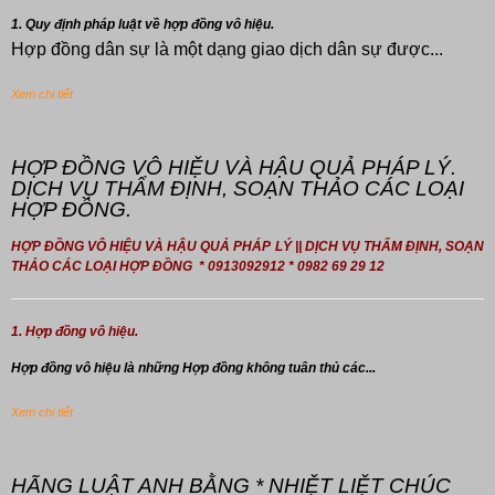
1. Quy định pháp luật về hợp đồng vô hiệu.
Hợp đồng dân sự là một dạng giao dịch dân sự được...
Xem chi tiết
HỢP ĐỒNG VÔ HIỆU VÀ HẬU QUẢ PHÁP LÝ.
DỊCH VỤ THẨM ĐỊNH, SOẠN THẢO CÁC LOẠI
HỢP ĐỒNG.
HỢP ĐỒNG VÔ HIỆU VÀ HẬU QUẢ PHÁP LÝ || DỊCH VỤ THẨM ĐỊNH, SOẠN
THẢO CÁC LOẠI HỢP ĐỒNG * 0913092912 * 0982 69 29 12
1. Hợp đồng vô hiệu.
Hợp đồng
vô hiệu là những Hợp đồng không tuân thủ các...
Xem chi tiết
HÃNG LUẬT ANH BẰNG * NHIỆT LIỆT CHÚC