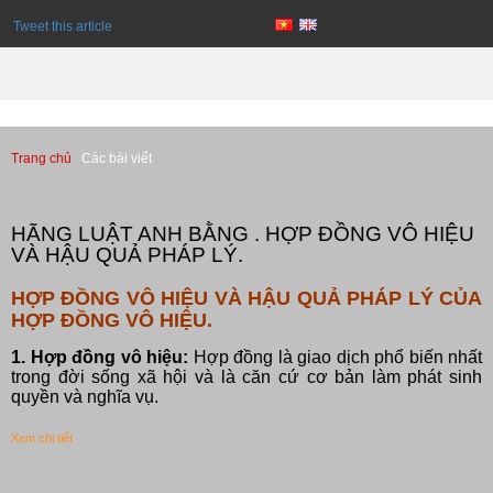
Tweet this article
Trang chủ
Các bài viết
Các bài viết
HÃNG LUẬT ANH BẰNG . HỢP ĐỒNG VÔ HIỆU
VÀ HẬU QUẢ PHÁP LÝ.
HỢP ĐỒNG VÔ HIỆU VÀ HẬU QUẢ PHÁP LÝ CỦA
HỢP ĐỒNG VÔ HIỆU.
1. Hợp đồng vô hiệu:
Hợp đồng là giao dịch phổ biến nhất
trong đời sống xã hội và là căn cứ cơ bản làm phát sinh
quyền và nghĩa vụ.
Xem chi tiết