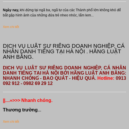
Ngày nay,
khi đứng tại ngã ba, ngã tư của các Thành phố lớn không khó để
bắt gặp hình ảnh của những đứa trẻ nheo nhóc, lấm lem...
Xem chi tiết
DỊCH VỤ LUẬT SƯ RIÊNG DOANH NGHIỆP, CÁ
NHÂN DANH TIẾNG TẠI HÀ NỘI . HÃNG LUẬT
ANH BẰNG.
DỊCH VỤ LUẬT SƯ RIÊNG DOANH NGHIỆP, CÁ NHÂN
DANH TIẾNG TẠI HÀ NỘI BỞI HÃNG LUẬT ANH BẰNG:
NHANH CHÓNG - BAO QUÁT - HIỆU QUẢ.
Hotline:
0913
092 912 - 0982 69 29 12
||....=>>> Nhanh chóng.
Thương trường
...
Xem chi tiết