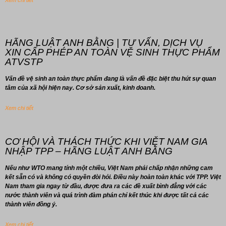
Xem chi tiết
HÃNG LUẬT ANH BẰNG | TƯ VẤN, DỊCH VỤ
XIN CẤP PHÉP AN TOÀN VỆ SINH THỰC PHẨM
ATVSTP
Vấn đề vệ sinh an toàn thực phẩm đang là vấn đề đặc biệt thu hút sự quan
tâm của xã hội hiện nay. Cơ sở sản xuất, kinh doanh.
Xem chi tiết
CƠ HỘI VÀ THÁCH THỨC KHI VIỆT NAM GIA
NHẬP TPP – HÃNG LUẬT ANH BẰNG
Nếu như WTO mang tính một chiều, Việt Nam phải chấp nhận những cam
kết sẵn có và không có quyền đòi hỏi. Điều này hoàn toàn khác với TPP. Việt
Nam tham gia ngay từ đầu, được đưa ra các đề xuất bình đẳng với các
nước thành viên và quá trình đàm phán chỉ kết thúc khi được tất cả các
thành viên đồng ý.
Xem chi tiết