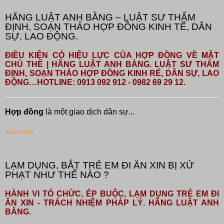
HÃNG LUẬT ANH BẰNG – LUẬT SƯ THẨM
ĐỊNH, SOẠN THẢO HỢP ĐỒNG KINH TẾ, DÂN
SỰ, LAO ĐỘNG.
ĐIỀU KIỆN CÓ HIỆU LỰC CỦA HỢP ĐỒNG VỀ MẶT
CHỦ THỂ | HÃNG LUẬT ANH BẰNG. LUẬT SƯ THẨM
ĐỊNH, SOẠN THẢO HỢP ĐỒNG KINH RẾ, DÂN SỰ, LAO
ĐỘNG…HOTLINE: 0913 092 912 - 0982 69 29 12.
Hợp đồng
là một giao dịch dân sự...
Xem chi tiết
LẠM DỤNG, BẮT TRẺ EM ĐI ĂN XIN BỊ XỬ
PHẠT NHƯ THẾ NÀO ?
HÀNH VI TỔ CHỨC, ÉP BUỘC, LẠM DỤNG TRẺ EM ĐI
ĂN XIN - TRÁCH NHIỆM PHÁP LÝ. HÃNG LUẬT ANH
BẰNG.