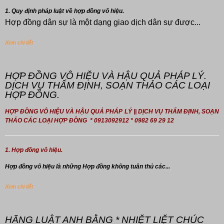
1. Quy định pháp luật về hợp đồng vô hiệu.
Hợp đồng dân sự là một dạng giao dịch dân sự được...
Xem chi tiết
HỢP ĐỒNG VÔ HIỆU VÀ HẬU QUẢ PHÁP LÝ.
DỊCH VỤ THẨM ĐỊNH, SOẠN THẢO CÁC LOẠI
HỢP ĐỒNG.
HỢP ĐỒNG VÔ HIỆU VÀ HẬU QUẢ PHÁP LÝ || DỊCH VỤ THẨM ĐỊNH, SOẠN
THẢO CÁC LOẠI HỢP ĐỒNG * 0913092912 * 0982 69 29 12
1. Hợp đồng vô hiệu.
Hợp đồng
vô hiệu là những Hợp đồng không tuân thủ các...
Xem chi tiết
HÃNG LUẬT ANH BẰNG * NHIỆT LIỆT CHÚC