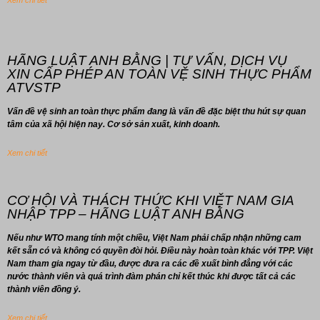
Xem chi tiết
HÃNG LUẬT ANH BẰNG | TƯ VẤN, DỊCH VỤ
XIN CẤP PHÉP AN TOÀN VỆ SINH THỰC PHẨM
ATVSTP
Vấn đề vệ sinh an toàn thực phẩm đang là vấn đề đặc biệt thu hút sự quan
tâm của xã hội hiện nay. Cơ sở sản xuất, kinh doanh.
Xem chi tiết
CƠ HỘI VÀ THÁCH THỨC KHI VIỆT NAM GIA
NHẬP TPP – HÃNG LUẬT ANH BẰNG
Nếu như WTO mang tính một chiều, Việt Nam phải chấp nhận những cam
kết sẵn có và không có quyền đòi hỏi. Điều này hoàn toàn khác với TPP. Việt
Nam tham gia ngay từ đầu, được đưa ra các đề xuất bình đẳng với các
nước thành viên và quá trình đàm phán chỉ kết thúc khi được tất cả các
thành viên đồng ý.
Xem chi tiết