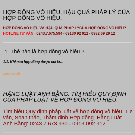
HỢP ĐỒNG VÔ HIỆU, HẬU QUẢ PHÁP LÝ CỦA
HỢP ĐỒNG VÔ HIỆU.
HỢP ĐỒNG VÔ HIỆU VÀ HẬU QUẢ PHÁP LÝCỦA HỢP ĐỒNG VÔ HIỆU?
HOTLINE TƯ VẤN
: 0243.7.675.594 - 09130 92 912 - 0982 69 29 12
1. Thế nào là hợp đồng vô hiệu ?
1.1. Khi nào hợp đồng được coi là...
Xem chi tiết
HÃNG LUẬT ANH BẰNG. TÌM HIỂU QUY ĐỊNH
CỦA PHÁP LUẬT VỀ HỢP ĐỒNG VÔ HIỆU.
Tìm hiểu Quy định pháp luật về hợp đồng vô hiệu. Tư
vấn, Soạn thảo, Thẩm định Hợp đồng. Hãng Luât
Anh Bằng: 0243.7.673.930 - 0913 092 912