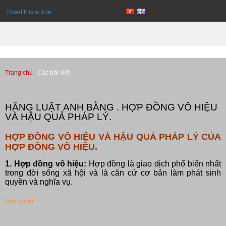
Tweet this article
Trang chủ
Các bài viết
Các bài viết
HÃNG LUẬT ANH BẰNG . HỢP ĐỒNG VÔ HIỆU
VÀ HẬU QUẢ PHÁP LÝ.
HỢP ĐỒNG VÔ HIỆU VÀ HẬU QUẢ PHÁP LÝ CỦA
HỢP ĐỒNG VÔ HIỆU.
1. Hợp đồng vô hiệu:
Hợp đồng là giao dịch phổ biến nhất
trong đời sống xã hội và là căn cứ cơ bản làm phát sinh
quyền và nghĩa vụ.
Xem chi tiết