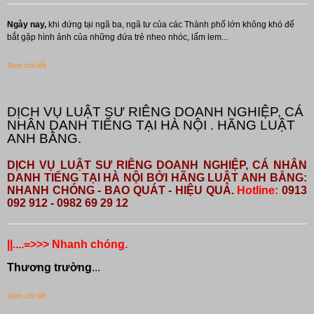
Ngày nay,
khi đứng tại ngã ba, ngã tư của các Thành phố lớn không khó để
bắt gặp hình ảnh của những đứa trẻ nheo nhóc, lấm lem...
Xem chi tiết
DỊCH VỤ LUẬT SƯ RIÊNG DOANH NGHIỆP, CÁ
NHÂN DANH TIẾNG TẠI HÀ NỘI . HÃNG LUẬT
ANH BẰNG.
DỊCH VỤ LUẬT SƯ RIÊNG DOANH NGHIỆP, CÁ NHÂN
DANH TIẾNG TẠI HÀ NỘI BỞI HÃNG LUẬT ANH BẰNG:
NHANH CHÓNG - BAO QUÁT - HIỆU QUẢ.
Hotline:
0913
092 912 - 0982 69 29 12
||....=>>> Nhanh chóng.
Thương trường
...
Xem chi tiết