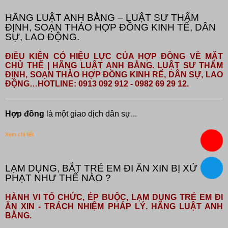
HÃNG LUẬT ANH BẰNG – LUẬT SƯ THẨM
ĐỊNH, SOẠN THẢO HỢP ĐỒNG KINH TẾ, DÂN
SỰ, LAO ĐỘNG.
ĐIỀU KIỆN CÓ HIỆU LỰC CỦA HỢP ĐỒNG VỀ MẶT
CHỦ THỂ | HÃNG LUẬT ANH BẰNG. LUẬT SƯ THẨM
ĐỊNH, SOẠN THẢO HỢP ĐỒNG KINH RẾ, DÂN SỰ, LAO
ĐỘNG…HOTLINE: 0913 092 912 - 0982 69 29 12.
Hợp đồng
là một giao dịch dân sự...
Xem chi tiết
LẠM DỤNG, BẮT TRẺ EM ĐI ĂN XIN BỊ XỬ
PHẠT NHƯ THẾ NÀO ?
HÀNH VI TỔ CHỨC, ÉP BUỘC, LẠM DỤNG TRẺ EM ĐI
ĂN XIN - TRÁCH NHIỆM PHÁP LÝ. HÃNG LUẬT ANH
BẰNG.