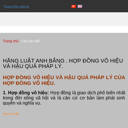
Tweet this article
Trang chủ
Các bài viết
Các bài viết
HÃNG LUẬT ANH BẰNG . HỢP ĐỒNG VÔ HIỆU
VÀ HẬU QUẢ PHÁP LÝ.
HỢP ĐỒNG VÔ HIỆU VÀ HẬU QUẢ PHÁP LÝ CỦA
HỢP ĐỒNG VÔ HIỆU.
1. Hợp đồng vô hiệu:
Hợp đồng là giao dịch phổ biến nhất
trong đời sống xã hội và là căn cứ cơ bản làm phát sinh
quyền và nghĩa vụ.
Xem chi tiết