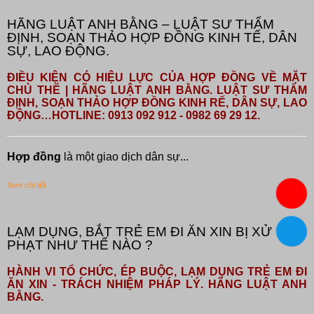
HÃNG LUẬT ANH BẰNG – LUẬT SƯ THẨM
ĐỊNH, SOẠN THẢO HỢP ĐỒNG KINH TẾ, DÂN
SỰ, LAO ĐỘNG.
ĐIỀU KIỆN CÓ HIỆU LỰC CỦA HỢP ĐỒNG VỀ MẶT
CHỦ THỂ | HÃNG LUẬT ANH BẰNG. LUẬT SƯ THẨM
ĐỊNH, SOẠN THẢO HỢP ĐỒNG KINH RẾ, DÂN SỰ, LAO
ĐỘNG…HOTLINE: 0913 092 912 - 0982 69 29 12.
Hợp đồng
là một giao dịch dân sự...
Xem chi tiết
LẠM DỤNG, BẮT TRẺ EM ĐI ĂN XIN BỊ XỬ
PHẠT NHƯ THẾ NÀO ?
HÀNH VI TỔ CHỨC, ÉP BUỘC, LẠM DỤNG TRẺ EM ĐI
ĂN XIN - TRÁCH NHIỆM PHÁP LÝ. HÃNG LUẬT ANH
BẰNG.