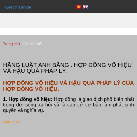
Tweet this article
Trang chủ
Các bài viết
Các bài viết
HÃNG LUẬT ANH BẰNG . HỢP ĐỒNG VÔ HIỆU
VÀ HẬU QUẢ PHÁP LÝ.
HỢP ĐỒNG VÔ HIỆU VÀ HẬU QUẢ PHÁP LÝ CỦA
HỢP ĐỒNG VÔ HIỆU.
1. Hợp đồng vô hiệu:
Hợp đồng là giao dịch phổ biến nhất
trong đời sống xã hội và là căn cứ cơ bản làm phát sinh
quyền và nghĩa vụ.
Xem chi tiết