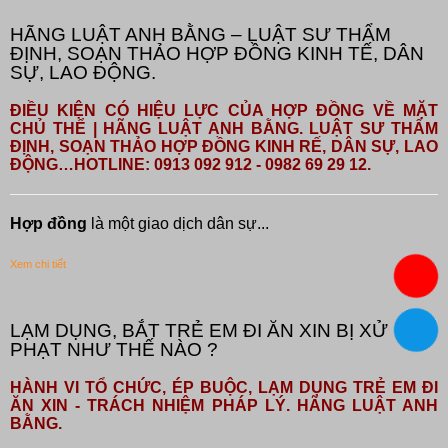
HÃNG LUẬT ANH BẰNG – LUẬT SƯ THẨM
ĐỊNH, SOẠN THẢO HỢP ĐỒNG KINH TẾ, DÂN
SỰ, LAO ĐỘNG.
ĐIỀU KIỆN CÓ HIỆU LỰC CỦA HỢP ĐỒNG VỀ MẶT
CHỦ THỂ | HÃNG LUẬT ANH BẰNG. LUẬT SƯ THẨM
ĐỊNH, SOẠN THẢO HỢP ĐỒNG KINH RẾ, DÂN SỰ, LAO
ĐỘNG…HOTLINE: 0913 092 912 - 0982 69 29 12.
Hợp đồng
là một giao dịch dân sự...
Xem chi tiết
LẠM DỤNG, BẮT TRẺ EM ĐI ĂN XIN BỊ XỬ
PHẠT NHƯ THẾ NÀO ?
HÀNH VI TỔ CHỨC, ÉP BUỘC, LẠM DỤNG TRẺ EM ĐI
ĂN XIN - TRÁCH NHIỆM PHÁP LÝ. HÃNG LUẬT ANH
BẰNG.