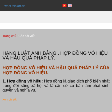
Tweet this article
Trang chủ
Các bài viết
Các bài viết
HÃNG LUẬT ANH BẰNG . HỢP ĐỒNG VÔ HIỆU
VÀ HẬU QUẢ PHÁP LÝ.
HỢP ĐỒNG VÔ HIỆU VÀ HẬU QUẢ PHÁP LÝ CỦA
HỢP ĐỒNG VÔ HIỆU.
1. Hợp đồng vô hiệu:
Hợp đồng là giao dịch phổ biến nhất
trong đời sống xã hội và là căn cứ cơ bản làm phát sinh
quyền và nghĩa vụ.
Xem chi tiết