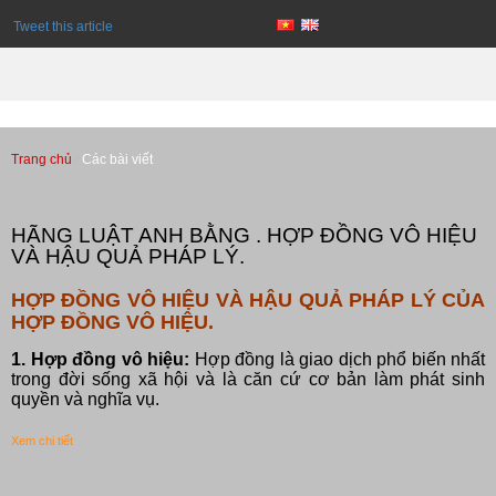
Tweet this article
Trang chủ
Các bài viết
Các bài viết
HÃNG LUẬT ANH BẰNG . HỢP ĐỒNG VÔ HIỆU
VÀ HẬU QUẢ PHÁP LÝ.
HỢP ĐỒNG VÔ HIỆU VÀ HẬU QUẢ PHÁP LÝ CỦA
HỢP ĐỒNG VÔ HIỆU.
1. Hợp đồng vô hiệu:
Hợp đồng là giao dịch phổ biến nhất
trong đời sống xã hội và là căn cứ cơ bản làm phát sinh
quyền và nghĩa vụ.
Xem chi tiết