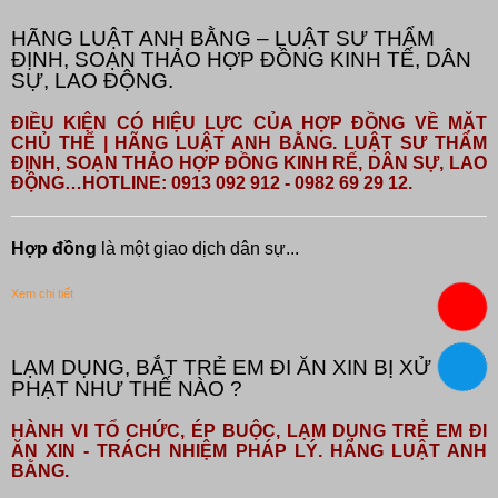
HÃNG LUẬT ANH BẰNG – LUẬT SƯ THẨM
ĐỊNH, SOẠN THẢO HỢP ĐỒNG KINH TẾ, DÂN
SỰ, LAO ĐỘNG.
ĐIỀU KIỆN CÓ HIỆU LỰC CỦA HỢP ĐỒNG VỀ MẶT
CHỦ THỂ | HÃNG LUẬT ANH BẰNG. LUẬT SƯ THẨM
ĐỊNH, SOẠN THẢO HỢP ĐỒNG KINH RẾ, DÂN SỰ, LAO
ĐỘNG…HOTLINE: 0913 092 912 - 0982 69 29 12.
Hợp đồng
là một giao dịch dân sự...
Xem chi tiết
LẠM DỤNG, BẮT TRẺ EM ĐI ĂN XIN BỊ XỬ
PHẠT NHƯ THẾ NÀO ?
HÀNH VI TỔ CHỨC, ÉP BUỘC, LẠM DỤNG TRẺ EM ĐI
ĂN XIN - TRÁCH NHIỆM PHÁP LÝ. HÃNG LUẬT ANH
BẰNG.