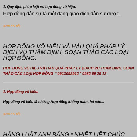
1. Quy định pháp luật về hợp đồng vô hiệu.
Hợp đồng dân sự là một dạng giao dịch dân sự được...
Xem chi tiết
HỢP ĐỒNG VÔ HIỆU VÀ HẬU QUẢ PHÁP LÝ.
DỊCH VỤ THẨM ĐỊNH, SOẠN THẢO CÁC LOẠI
HỢP ĐỒNG.
HỢP ĐỒNG VÔ HIỆU VÀ HẬU QUẢ PHÁP LÝ || DỊCH VỤ THẨM ĐỊNH, SOẠN
THẢO CÁC LOẠI HỢP ĐỒNG * 0913092912 * 0982 69 29 12
1. Hợp đồng vô hiệu.
Hợp đồng
vô hiệu là những Hợp đồng không tuân thủ các...
Xem chi tiết
HÃNG LUẬT ANH BẰNG * NHIỆT LIỆT CHÚC