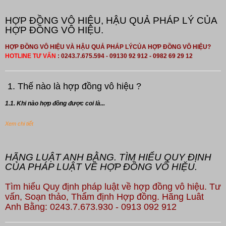
HỢP ĐỒNG VÔ HIỆU, HẬU QUẢ PHÁP LÝ CỦA
HỢP ĐỒNG VÔ HIỆU.
HỢP ĐỒNG VÔ HIỆU VÀ HẬU QUẢ PHÁP LÝCỦA HỢP ĐỒNG VÔ HIỆU?
HOTLINE TƯ VẤN
: 0243.7.675.594 - 09130 92 912 - 0982 69 29 12
1. Thế nào là hợp đồng vô hiệu ?
1.1. Khi nào hợp đồng được coi là...
Xem chi tiết
HÃNG LUẬT ANH BẰNG. TÌM HIỂU QUY ĐỊNH
CỦA PHÁP LUẬT VỀ HỢP ĐỒNG VÔ HIỆU.
Tìm hiểu Quy định pháp luật về hợp đồng vô hiệu. Tư
vấn, Soạn thảo, Thẩm định Hợp đồng. Hãng Luât
Anh Bằng: 0243.7.673.930 - 0913 092 912