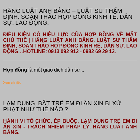
HÃNG LUẬT ANH BẰNG – LUẬT SƯ THẨM
ĐỊNH, SOẠN THẢO HỢP ĐỒNG KINH TẾ, DÂN
SỰ, LAO ĐỘNG.
ĐIỀU KIỆN CÓ HIỆU LỰC CỦA HỢP ĐỒNG VỀ MẶT
CHỦ THỂ | HÃNG LUẬT ANH BẰNG. LUẬT SƯ THẨM
ĐỊNH, SOẠN THẢO HỢP ĐỒNG KINH RẾ, DÂN SỰ, LAO
ĐỘNG…HOTLINE: 0913 092 912 - 0982 69 29 12.
Hợp đồng
là một giao dịch dân sự...
Xem chi tiết
LẠM DỤNG, BẮT TRẺ EM ĐI ĂN XIN BỊ XỬ
PHẠT NHƯ THẾ NÀO ?
HÀNH VI TỔ CHỨC, ÉP BUỘC, LẠM DỤNG TRẺ EM ĐI
ĂN XIN - TRÁCH NHIỆM PHÁP LÝ. HÃNG LUẬT ANH
BẰNG.