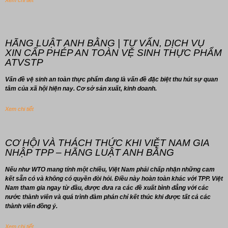
Xem chi tiết
HÃNG LUẬT ANH BẰNG | TƯ VẤN, DỊCH VỤ
XIN CẤP PHÉP AN TOÀN VỆ SINH THỰC PHẨM
ATVSTP
Vấn đề vệ sinh an toàn thực phẩm đang là vấn đề đặc biệt thu hút sự quan
tâm của xã hội hiện nay. Cơ sở sản xuất, kinh doanh.
Xem chi tiết
CƠ HỘI VÀ THÁCH THỨC KHI VIỆT NAM GIA
NHẬP TPP – HÃNG LUẬT ANH BẰNG
Nếu như WTO mang tính một chiều, Việt Nam phải chấp nhận những cam
kết sẵn có và không có quyền đòi hỏi. Điều này hoàn toàn khác với TPP. Việt
Nam tham gia ngay từ đầu, được đưa ra các đề xuất bình đẳng với các
nước thành viên và quá trình đàm phán chỉ kết thúc khi được tất cả các
thành viên đồng ý.
Xem chi tiết