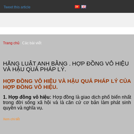
Tweet this article
Trang chủ
Các bài viết
Các bài viết
HÃNG LUẬT ANH BẰNG . HỢP ĐỒNG VÔ HIỆU
VÀ HẬU QUẢ PHÁP LÝ.
HỢP ĐỒNG VÔ HIỆU VÀ HẬU QUẢ PHÁP LÝ CỦA
HỢP ĐỒNG VÔ HIỆU.
1. Hợp đồng vô hiệu:
Hợp đồng là giao dịch phổ biến nhất
trong đời sống xã hội và là căn cứ cơ bản làm phát sinh
quyền và nghĩa vụ.
Xem chi tiết