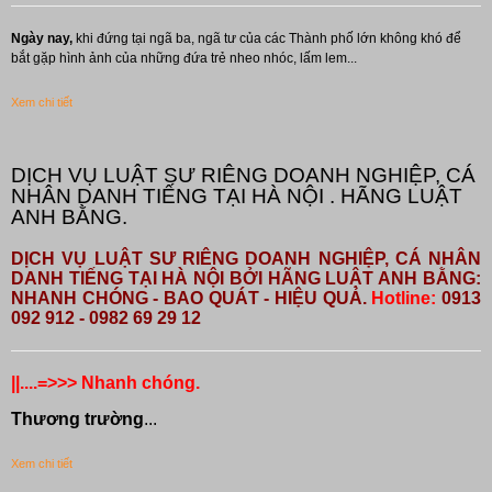
Ngày nay,
khi đứng tại ngã ba, ngã tư của các Thành phố lớn không khó để
bắt gặp hình ảnh của những đứa trẻ nheo nhóc, lấm lem...
Xem chi tiết
DỊCH VỤ LUẬT SƯ RIÊNG DOANH NGHIỆP, CÁ
NHÂN DANH TIẾNG TẠI HÀ NỘI . HÃNG LUẬT
ANH BẰNG.
DỊCH VỤ LUẬT SƯ RIÊNG DOANH NGHIỆP, CÁ NHÂN
DANH TIẾNG TẠI HÀ NỘI BỞI HÃNG LUẬT ANH BẰNG:
NHANH CHÓNG - BAO QUÁT - HIỆU QUẢ.
Hotline:
0913
092 912 - 0982 69 29 12
||....=>>> Nhanh chóng.
Thương trường
...
Xem chi tiết