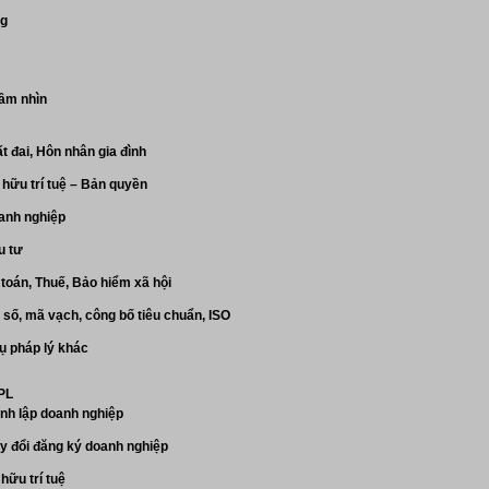
ng
ầm nhìn
t đai, Hôn nhân gia đình
hữu trí tuệ – Bản quyền
anh nghiệp
u tư
toán, Thuế, Bảo hiểm xã hội
số, mã vạch, công bố tiêu chuẩn, ISO
ụ pháp lý khác
 PL
nh lập doanh nghiệp
y đổi đăng ký doanh nghiệp
hữu trí tuệ