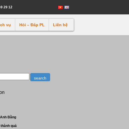
69 29 12
ịch vụ
Hỏi – Đáp PL
Liên hệ
ion
 Anh Bằng
 thành quả