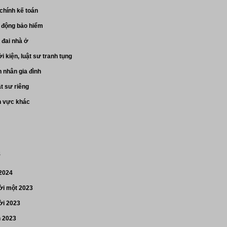
 chính kế toán
o động bảo hiểm
 đai nhà ở
i kiện, luật sư tranh tụng
 nhân gia đình
ật sư riêng
h vực khác
s
 2024
i một 2023
i 2023
n 2023