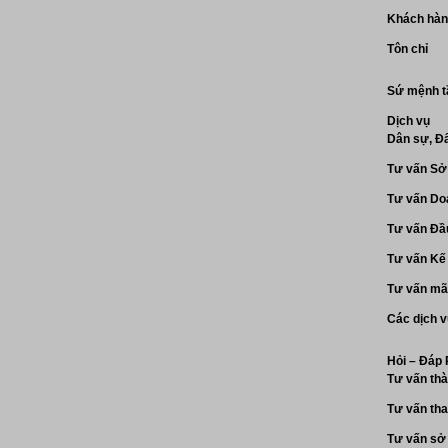
Khách hà
Tôn chỉ
Sứ mệnh t
Dịch vụ
Dân sự, Đấ
Tư vấn Sở 
Tư vấn Do
Tư vấn Đầ
Tư vấn Kế 
Tư vấn mã 
Các dịch v
Hỏi – Đáp
Tư vấn thà
Tư vấn tha
Tư vấn sở 