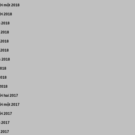
i một 2018
i 2018
n 2018
 2018
 2018
 2018
 2018
2018
2018
 2018
i hai 2017
i một 2017
i 2017
n 2017
 2017