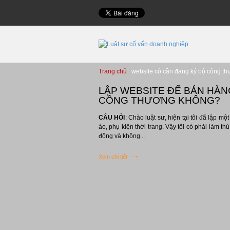
Trang chủ
website có cần đang ký bộ công t
LẬP WEBSITE ĐỂ BÁN HÀN
CÔNG THƯƠNG KHÔNG?
CÂU HỎI
: Chào luật sư, hiện tại tôi đã lập m
áo, phụ kiện thời trang. Vậy tôi có phải làm t
động và không...
Xem chi tiết