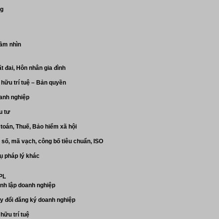
ng
ầm nhìn
t đai, Hôn nhân gia đình
hữu trí tuệ – Bản quyền
anh nghiệp
u tư
toán, Thuế, Bảo hiểm xã hội
số, mã vạch, công bố tiêu chuẩn, ISO
ụ pháp lý khác
 PL
nh lập doanh nghiệp
y đổi đăng ký doanh nghiệp
hữu trí tuệ