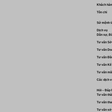
Khách hà
Tôn chỉ
Sứ mệnh t
Dịch vụ
Dân sự, Đấ
Tư vấn Sở 
Tư vấn Do
Tư vấn Đầ
Tư vấn Kế 
Tư vấn mã 
Các dịch v
Hỏi – Đáp
Tư vấn thà
Tư vấn tha
Tư vấn sở 