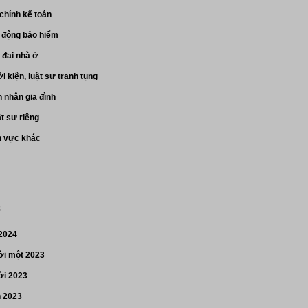
 chính kế toán
o động bảo hiểm
 đai nhà ở
i kiện, luật sư tranh tụng
 nhân gia đình
ật sư riêng
h vực khác
s
 2024
i một 2023
i 2023
n 2023