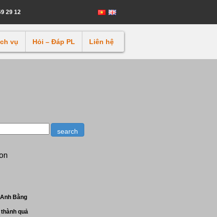
69 29 12
ịch vụ
Hỏi – Đáp PL
Liên hệ
ion
 Anh Bằng
 thành quả