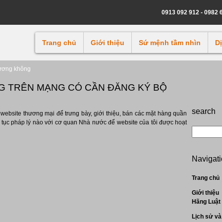
0913 092 912 - 0982 
Trang chủ
Giới thiệu
Sứ mệnh tầm nhìn
D
hương không
G TRÊN MẠNG CÓ CẦN ĐĂNG KÝ BỘ
search
ột website thương mại để trưng bày, giới thiệu, bán các mặt hàng quần
hủ tục pháp lý nào với cơ quan Nhà nước để website của tôi được hoạt
Navigat
Trang chủ
Giới thiệu
Hãng Luật
Lịch sử và