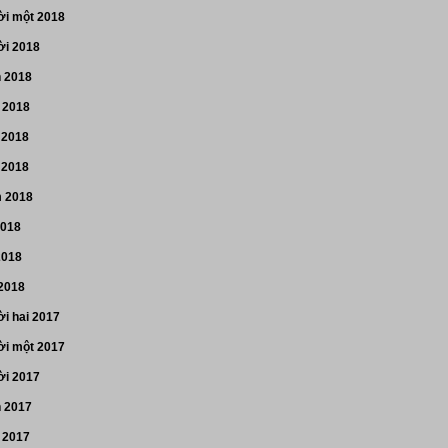
i một 2018
i 2018
n 2018
 2018
 2018
 2018
 2018
2018
2018
 2018
i hai 2017
i một 2017
i 2017
n 2017
 2017