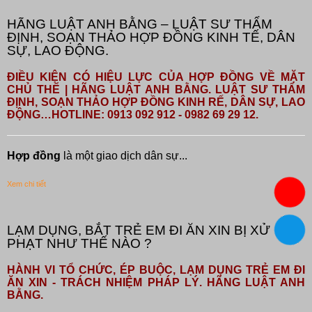
HÃNG LUẬT ANH BẰNG – LUẬT SƯ THẨM
ĐỊNH, SOẠN THẢO HỢP ĐỒNG KINH TẾ, DÂN
SỰ, LAO ĐỘNG.
ĐIỀU KIỆN CÓ HIỆU LỰC CỦA HỢP ĐỒNG VỀ MẶT
CHỦ THỂ | HÃNG LUẬT ANH BẰNG. LUẬT SƯ THẨM
ĐỊNH, SOẠN THẢO HỢP ĐỒNG KINH RẾ, DÂN SỰ, LAO
ĐỘNG…HOTLINE: 0913 092 912 - 0982 69 29 12.
Hợp đồng
là một giao dịch dân sự...
Xem chi tiết
LẠM DỤNG, BẮT TRẺ EM ĐI ĂN XIN BỊ XỬ
PHẠT NHƯ THẾ NÀO ?
HÀNH VI TỔ CHỨC, ÉP BUỘC, LẠM DỤNG TRẺ EM ĐI
ĂN XIN - TRÁCH NHIỆM PHÁP LÝ. HÃNG LUẬT ANH
BẰNG.