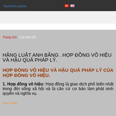
Tweet this article
Trang chủ
Các bài viết
Các bài viết
HÃNG LUẬT ANH BẰNG . HỢP ĐỒNG VÔ HIỆU
VÀ HẬU QUẢ PHÁP LÝ.
HỢP ĐỒNG VÔ HIỆU VÀ HẬU QUẢ PHÁP LÝ CỦA
HỢP ĐỒNG VÔ HIỆU.
1. Hợp đồng vô hiệu:
Hợp đồng là giao dịch phổ biến nhất
trong đời sống xã hội và là căn cứ cơ bản làm phát sinh
quyền và nghĩa vụ.
Xem chi tiết